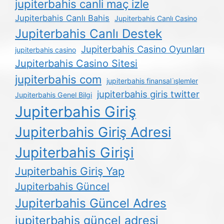
jupiterbahis canli maç izle
Jupiterbahis Canlı Bahis
Jupiterbahis Canlı Casino
Jupiterbahis Canlı Destek
Jupiterbahis Casino Oyunları
jupiterbahis casino
Jupiterbahis Casino Sitesi
jupiterbahis com
jupiterbahis finansal i̇şlemler
jupiterbahis giris twitter
Jupiterbahis Genel Bilgi
Jupiterbahis Giriş
Jupiterbahis Giriş Adresi
Jupiterbahis Girişi
Jupiterbahis Giriş Yap
Jupiterbahis Güncel
Jupiterbahis Güncel Adres
jupiterbahis güncel adresi