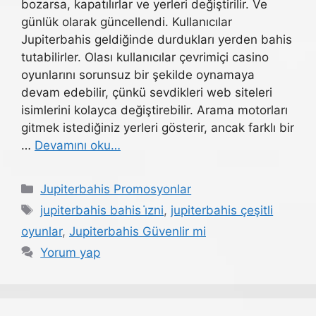
bozarsa, kapatılırlar ve yerleri değiştirilir. Ve
günlük olarak güncellendi. Kullanıcılar
Jupiterbahis geldiğinde durdukları yerden bahis
tutabilirler. Olası kullanıcılar çevrimiçi casino
oyunlarını sorunsuz bir şekilde oynamaya
devam edebilir, çünkü sevdikleri web siteleri
isimlerini kolayca değiştirebilir. Arama motorları
gitmek istediğiniz yerleri gösterir, ancak farklı bir
…
Devamını oku…
Kategoriler
Jupiterbahis Promosyonlar
Etiketler
jupiterbahis bahis i̇zni
,
jupiterbahis çeşitli
oyunlar
,
Jupiterbahis Güvenlir mi
Yorum yap