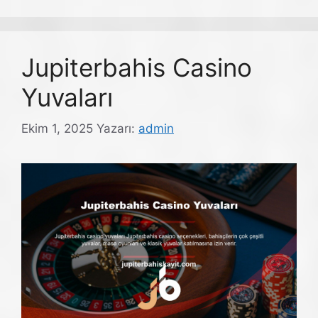
Jupiterbahis Casino
Yuvaları
Ekim 1, 2025
Yazarı:
admin