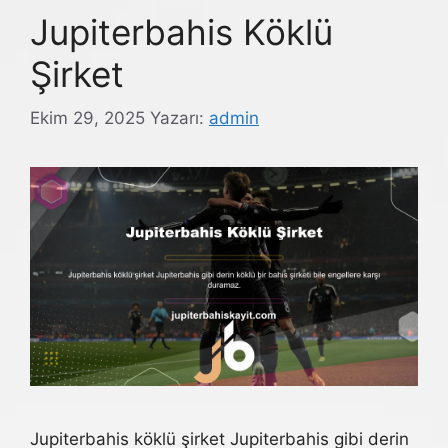
Jupiterbahis Köklü
Şirket
Ekim 29, 2025
Yazarı:
admin
Jupiterbahis köklü şirket Jupiterbahis gibi derin