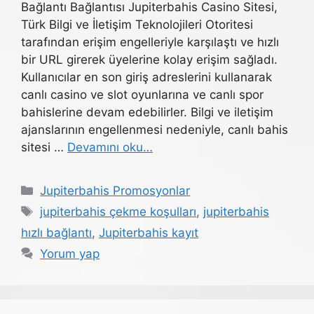
Bağlantı Bağlantısı Jupiterbahis Casino Sitesi,
Türk Bilgi ve İletişim Teknolojileri Otoritesi
tarafından erişim engelleriyle karşılaştı ve hızlı
bir URL girerek üyelerine kolay erişim sağladı.
Kullanıcılar en son giriş adreslerini kullanarak
canlı casino ve slot oyunlarına ve canlı spor
bahislerine devam edebilirler. Bilgi ve iletişim
ajanslarının engellenmesi nedeniyle, canlı bahis
sitesi …
Devamını oku…
Kategoriler
Jupiterbahis Promosyonlar
Etiketler
jupiterbahis çekme koşulları
,
jupiterbahis
hızlı bağlantı
,
Jupiterbahis kayıt
Yorum yap