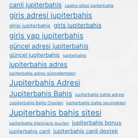
canli jupiterbahis
casino sitesi jupiterbahis
giris adresi jupiterbahis
giris jupiterbahis
girisi jupiterbahis
giris yap jupiterbahis
güncel adresi jupiterbahis
güncel jupiterbahis
jupiterbahis
jupiterbahis adres
jupiterbahis adres güncellemeleri
Jupiterbahis Adresi
Jupiterbahis Bahis
jupiterbahis bahis adresi
Jupiterbahis Bahis Oranları
jupiterbahis bahis seçenekleri
Jupiterbahis bahis sitesi
jupiterbahis bonus
jupiterbahis blackjack i̇puçları
jupiterbahis canli destek
jupiterbahis canli