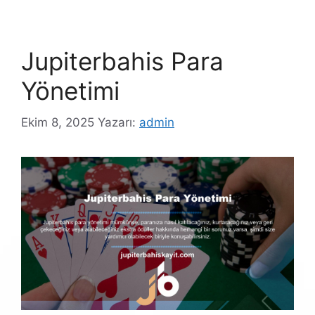
Jupiterbahis Para
Yönetimi
Ekim 8, 2025
Yazarı:
admin