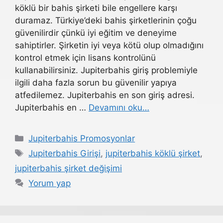
köklü bir bahis şirketi bile engellere karşı
duramaz. Türkiye’deki bahis şirketlerinin çoğu
güvenilirdir çünkü iyi eğitim ve deneyime
sahiptirler. Şirketin iyi veya kötü olup olmadığını
kontrol etmek için lisans kontrolünü
kullanabilirsiniz. Jupiterbahis giriş problemiyle
ilgili daha fazla sorun bu güvenilir yapıya
atfedilemez. Jupiterbahis en son giriş adresi.
Jupiterbahis en …
Devamını oku…
Kategoriler
Jupiterbahis Promosyonlar
Etiketler
Jupiterbahis Girişi
,
jupiterbahis köklü şirket
,
jupiterbahis şirket değişimi
Yorum yap