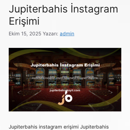
Jupiterbahis İnstagram
Erişimi
Ekim 15, 2025
Yazarı:
admin
Jupiterbahis instagram erişimi Jupiterbahis