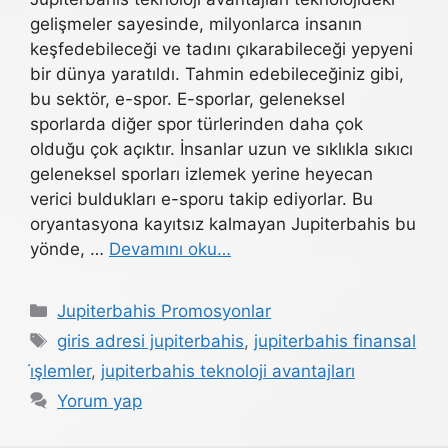
gelişmeler sayesinde, milyonlarca insanın
keşfedebileceği ve tadını çıkarabileceği yepyeni
bir dünya yaratıldı. Tahmin edebileceğiniz gibi,
bu sektör, e-spor. E-sporlar, geleneksel
sporlarda diğer spor türlerinden daha çok
olduğu çok açıktır. İnsanlar uzun ve sıklıkla sıkıcı
geleneksel sporları izlemek yerine heyecan
verici buldukları e-sporu takip ediyorlar. Bu
oryantasyona kayıtsız kalmayan Jupiterbahis bu
yönde, …
Devamını oku…
Kategoriler
Jupiterbahis Promosyonlar
Etiketler
giris adresi jupiterbahis
,
jupiterbahis finansal
i̇şlemler
,
jupiterbahis teknoloji avantajları
Yorum yap