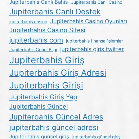
Jupiterbahis Canlı Bahis
Jupiterbahis Canlı Casino
Jupiterbahis Canlı Destek
Jupiterbahis Casino Oyunları
jupiterbahis casino
Jupiterbahis Casino Sitesi
jupiterbahis com
jupiterbahis finansal i̇şlemler
jupiterbahis giris twitter
Jupiterbahis Genel Bilgi
Jupiterbahis Giriş
Jupiterbahis Giriş Adresi
Jupiterbahis Girişi
Jupiterbahis Giriş Yap
Jupiterbahis Güncel
Jupiterbahis Güncel Adres
jupiterbahis güncel adresi
Jupiterbahis güncel giriş
jupiterbahis güncel girişi