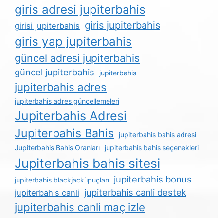
giris adresi jupiterbahis
giris jupiterbahis
girisi jupiterbahis
giris yap jupiterbahis
güncel adresi jupiterbahis
güncel jupiterbahis
jupiterbahis
jupiterbahis adres
jupiterbahis adres güncellemeleri
Jupiterbahis Adresi
Jupiterbahis Bahis
jupiterbahis bahis adresi
Jupiterbahis Bahis Oranları
jupiterbahis bahis seçenekleri
Jupiterbahis bahis sitesi
jupiterbahis bonus
jupiterbahis blackjack i̇puçları
jupiterbahis canli destek
jupiterbahis canli
jupiterbahis canli maç izle