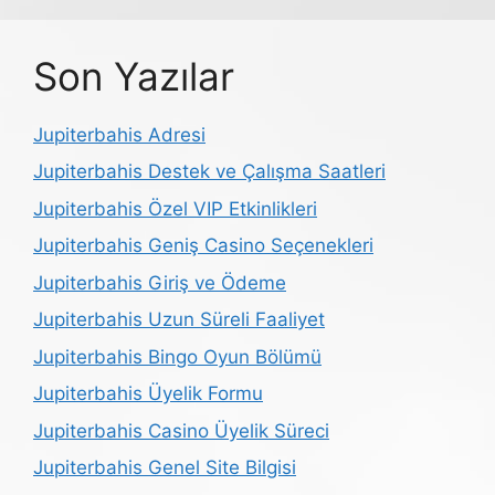
Son Yazılar
Jupiterbahis Adresi
Jupiterbahis Destek ve Çalışma Saatleri
Jupiterbahis Özel VIP Etkinlikleri
Jupiterbahis Geniş Casino Seçenekleri
Jupiterbahis Giriş ve Ödeme
Jupiterbahis Uzun Süreli Faaliyet
Jupiterbahis Bingo Oyun Bölümü
Jupiterbahis Üyelik Formu
Jupiterbahis Casino Üyelik Süreci
Jupiterbahis Genel Site Bilgisi