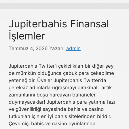
Jupiterbahis Finansal
İşlemler
Temmuz 4, 2026
Yazarı:
admin
Jupiterbahis Twitter’ı çekici kılan bir diğer şey
de mümkün olduğunca çabuk para çekebilme
yeteneğidir. Üyeler Jupiterbahis Twitter’da
gereksiz adımlarla uğraşmayı bırakmalı, artık
zamanlarını boşa harcayan bahaneler
duymayacaklar! Jupiterbahis para yatırma hızı
ve güvenilirliği sayesinde bahis ve casino
tutkunları için en iyi bahis sitelerinden biridir.
Çevrimiçi bahis ve casino oyunlarında