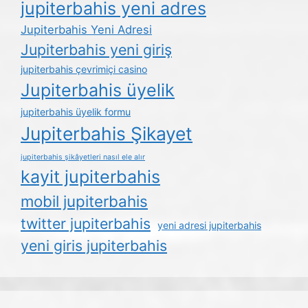
jupiterbahis yeni adres
Jupiterbahis Yeni Adresi
Jupiterbahis yeni giriş
jupiterbahis çevrimiçi casino
Jupiterbahis üyelik
jupiterbahis üyelik formu
Jupiterbahis Şikayet
jupiterbahis şikâyetleri nasıl ele alır
kayit jupiterbahis
mobil jupiterbahis
twitter jupiterbahis
yeni adresi jupiterbahis
yeni giris jupiterbahis