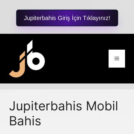
Jupiterbahis Giriş İçin Tıklayınız!
İçeriğe
atla
Menü
Jupiterbahis Mobil
Bahis