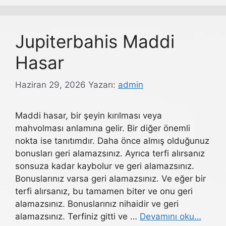
Jupiterbahis Maddi
Hasar
Haziran 29, 2026
Yazarı:
admin
Maddi hasar, bir şeyin kırılması veya
mahvolması anlamına gelir. Bir diğer önemli
nokta ise tanıtımdır. Daha önce almış olduğunuz
bonusları geri alamazsınız. Ayrıca terfi alırsanız
sonsuza kadar kaybolur ve geri alamazsınız.
Bonuslarınız varsa geri alamazsınız. Ve eğer bir
terfi alırsanız, bu tamamen biter ve onu geri
alamazsınız. Bonuslarınız nihaidir ve geri
alamazsınız. Terfiniz gitti ve …
Devamını oku…