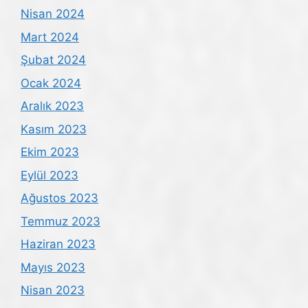
Nisan 2024
Mart 2024
Şubat 2024
Ocak 2024
Aralık 2023
Kasım 2023
Ekim 2023
Eylül 2023
Ağustos 2023
Temmuz 2023
Haziran 2023
Mayıs 2023
Nisan 2023