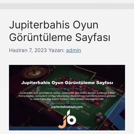
Jupiterbahis Oyun
Görüntüleme Sayfası
Haziran 7, 2023
Yazarı:
admin