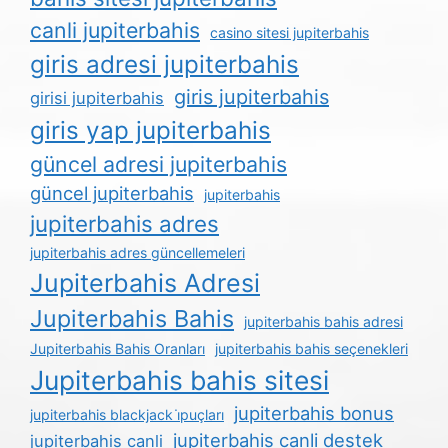
canli jupiterbahis
casino sitesi jupiterbahis
giris adresi jupiterbahis
giris jupiterbahis
girisi jupiterbahis
giris yap jupiterbahis
güncel adresi jupiterbahis
güncel jupiterbahis
jupiterbahis
jupiterbahis adres
jupiterbahis adres güncellemeleri
Jupiterbahis Adresi
Jupiterbahis Bahis
jupiterbahis bahis adresi
Jupiterbahis Bahis Oranları
jupiterbahis bahis seçenekleri
Jupiterbahis bahis sitesi
jupiterbahis bonus
jupiterbahis blackjack i̇puçları
jupiterbahis canli destek
jupiterbahis canli