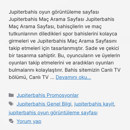
Jupiterbahis oyun görüntüleme sayfası
Jupiterbahis Maç Arama Sayfası Jupiterbahis
Maç Arama Sayfası, bahisçilerin ve maç
tutkunlarının diledikleri spor bahislerini kolayca
girmeleri ve Jupiterbahis Maç Arama Sayfasını
takip etmeleri için tasarlanmıştır. Sade ve çekici
bir tasarıma sahiptir. Bu, oyuncuların ve üyelerin
oyunları takip etmelerini ve aradıkları oyunları
bulmalarını kolaylaştırır. Bahis sitemizin Canlı TV
bölümü, Canlı TV …
Devamını oku…
Kategoriler
Jupiterbahis Promosyonlar
Etiketler
Jupiterbahis Genel Bilgi
,
jupiterbahis kayit
,
jupiterbahis oyun görüntüleme sayfası
Yorum yap