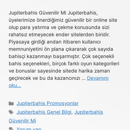
Jupiterbahis Güvenilir Mi Jupiterbahis,
üyelerimize önerdiğimiz güvenilir bir online site
olup para yatırma ve çekme konusunda sizi
rahatsız etmeyecek ender sitelerden biridir.
Piyasaya girdiği andan itibaren kullanıcı
memnuniyetini ön plana çıkararak çok sayıda
bahisçi kazanmayı başarmıştır. Çok seçenekli
bahis seçenekleri, birçok farklı oyun kategorileri
ve bonuslar sayesinde sitede harika zaman
geçirecek ve bu da kazancınızı …
Devamını
oku…
Kategoriler
Jupiterbahis Promosyonlar
Etiketler
Jupiterbahis Genel Bilgi
,
Jupiterbahis
Güvenilir Mi
Yorum yap