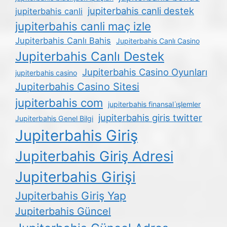
jupiterbahis canli destek
jupiterbahis canli
jupiterbahis canli maç izle
Jupiterbahis Canlı Bahis
Jupiterbahis Canlı Casino
Jupiterbahis Canlı Destek
Jupiterbahis Casino Oyunları
jupiterbahis casino
Jupiterbahis Casino Sitesi
jupiterbahis com
jupiterbahis finansal i̇şlemler
jupiterbahis giris twitter
Jupiterbahis Genel Bilgi
Jupiterbahis Giriş
Jupiterbahis Giriş Adresi
Jupiterbahis Girişi
Jupiterbahis Giriş Yap
Jupiterbahis Güncel