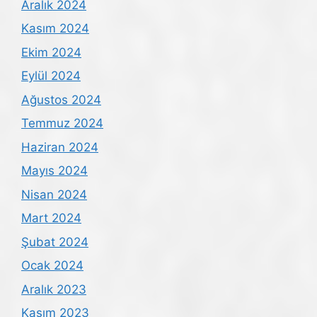
Aralık 2024
Kasım 2024
Ekim 2024
Eylül 2024
Ağustos 2024
Temmuz 2024
Haziran 2024
Mayıs 2024
Nisan 2024
Mart 2024
Şubat 2024
Ocak 2024
Aralık 2023
Kasım 2023