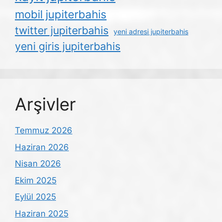
mobil jupiterbahis
twitter jupiterbahis
yeni adresi jupiterbahis
yeni giris jupiterbahis
Arşivler
Temmuz 2026
Haziran 2026
Nisan 2026
Ekim 2025
Eylül 2025
Haziran 2025