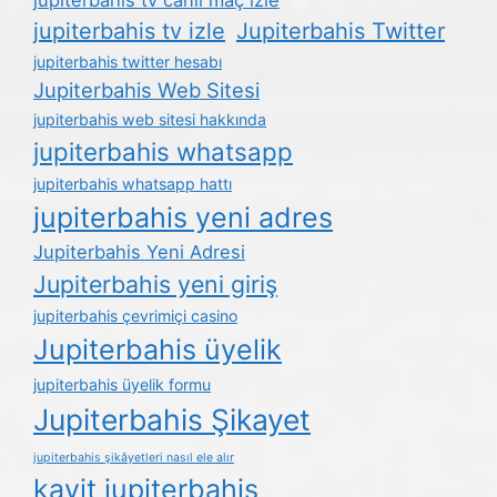
jupiterbahis tv canli maç izle
jupiterbahis tv izle
Jupiterbahis Twitter
jupiterbahis twitter hesabı
Jupiterbahis Web Sitesi
jupiterbahis web sitesi hakkında
jupiterbahis whatsapp
jupiterbahis whatsapp hattı
jupiterbahis yeni adres
Jupiterbahis Yeni Adresi
Jupiterbahis yeni giriş
jupiterbahis çevrimiçi casino
Jupiterbahis üyelik
jupiterbahis üyelik formu
Jupiterbahis Şikayet
jupiterbahis şikâyetleri nasıl ele alır
kayit jupiterbahis