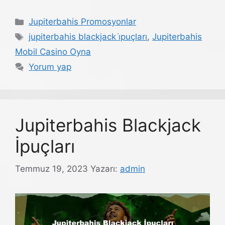
Kategoriler
Jupiterbahis Promosyonlar
Etiketler
jupiterbahis blackjack i̇puçları
,
Jupiterbahis
Mobil Casino Oyna
Yorum yap
Jupiterbahis Blackjack
İpuçları
Temmuz 19, 2023
Yazarı:
admin