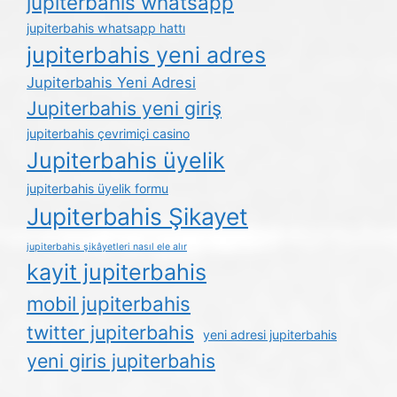
jupiterbahis whatsapp
jupiterbahis whatsapp hattı
jupiterbahis yeni adres
Jupiterbahis Yeni Adresi
Jupiterbahis yeni giriş
jupiterbahis çevrimiçi casino
Jupiterbahis üyelik
jupiterbahis üyelik formu
Jupiterbahis Şikayet
jupiterbahis şikâyetleri nasıl ele alır
kayit jupiterbahis
mobil jupiterbahis
twitter jupiterbahis
yeni adresi jupiterbahis
yeni giris jupiterbahis