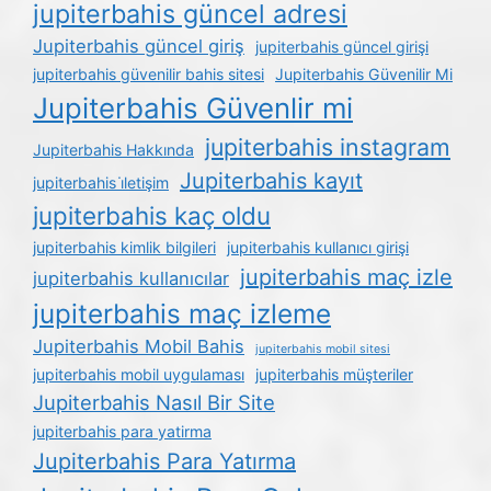
jupiterbahis güncel adresi
Jupiterbahis güncel giriş
jupiterbahis güncel girişi
jupiterbahis güvenilir bahis sitesi
Jupiterbahis Güvenilir Mi
Jupiterbahis Güvenlir mi
jupiterbahis instagram
Jupiterbahis Hakkında
Jupiterbahis kayıt
jupiterbahis i̇letişim
jupiterbahis kaç oldu
jupiterbahis kimlik bilgileri
jupiterbahis kullanıcı girişi
jupiterbahis maç izle
jupiterbahis kullanıcılar
jupiterbahis maç izleme
Jupiterbahis Mobil Bahis
jupiterbahis mobil sitesi
jupiterbahis mobil uygulaması
jupiterbahis müşteriler
Jupiterbahis Nasıl Bir Site
jupiterbahis para yatirma
Jupiterbahis Para Yatırma