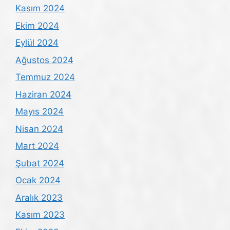
Kasım 2024
Ekim 2024
Eylül 2024
Ağustos 2024
Temmuz 2024
Haziran 2024
Mayıs 2024
Nisan 2024
Mart 2024
Şubat 2024
Ocak 2024
Aralık 2023
Kasım 2023