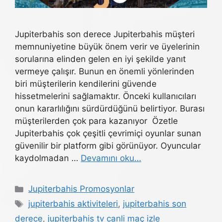
Jupiterbahis son derece Jupiterbahis müşteri
memnuniyetine büyük önem verir ve üyelerinin
sorularına elinden gelen en iyi şekilde yanıt
vermeye çalışır. Bunun en önemli yönlerinden
biri müşterilerin kendilerini güvende
hissetmelerini sağlamaktır. Önceki kullanıcıları
onun kararlılığını sürdürdüğünü belirtiyor. Burası
müşterilerden çok para kazanıyor Özetle
Jupiterbahis çok çeşitli çevrimiçi oyunlar sunan
güvenilir bir platform gibi görünüyor. Oyuncular
kaydolmadan …
Devamını oku…
Kategoriler
Jupiterbahis Promosyonlar
Etiketler
jupiterbahis aktiviteleri
,
jupiterbahis son
derece
,
jupiterbahis tv canli maç izle