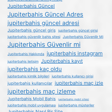
Jupiterbahis Güncel
Jupiterbahis Güncel Adres
jupiterbahis güncel adresi
Jupiterbahis güncel giriş
jupiterbahis güncel girişi
jupiterbahis güvenilir bahis sitesi
Jupiterbahis Güvenilir Mi
Jupiterbahis Güvenlir mi
jupiterbahis instagram
Jupiterbahis Hakkında
Jupiterbahis kayıt
jupiterbahis i̇letişim
jupiterbahis kaç oldu
jupiterbahis kimlik bilgileri
jupiterbahis kullanıcı girişi
jupiterbahis maç izle
jupiterbahis kullanıcılar
jupiterbahis maç izleme
Jupiterbahis Mobil Bahis
jupiterbahis mobil sitesi
jupiterbahis mobil uygulaması
jupiterbahis müşteriler
Jupiterbahis Nasıl Bir Site