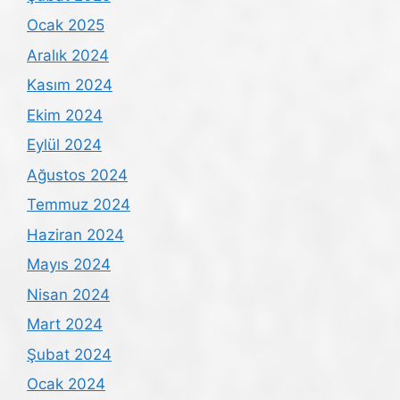
Ocak 2025
Aralık 2024
Kasım 2024
Ekim 2024
Eylül 2024
Ağustos 2024
Temmuz 2024
Haziran 2024
Mayıs 2024
Nisan 2024
Mart 2024
Şubat 2024
Ocak 2024