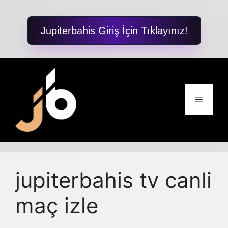
Jupiterbahis Giriş İçin Tıklayınız!
İçeriğe
atla
Menü
jupiterbahis tv canli
maç izle