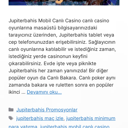
Jupiterbahis Mobil Canlı Casino canlı casino
oyunlarına masaüstü bilgisayarınızdaki
tarayıcınız üzerinden, Jupiterbahis tablet veya
cep telefonunuzdan erişebilirsiniz. Sağlayıcının
canlı oyunlarına katılabilir ve istediğiniz zaman,
istediğiniz yerde casinonun keyfini
çıkarabilirsiniz. Evde işte veya piknikte
Jupiterbahis her zaman yanınızda! Bir diğer
popüler oyun da Canlı Bakara. Canlı poker aynı
zamanda bakara ve ruletten sonra en popüler
ikinci …
Devamını oku…
Kategoriler
Jupiterbahis Promosyonlar
Etiketler
jupiterbahis maç izle
,
jupiterbahis minimum
para yatırma
,
jupiterbahis mobil canlı casino