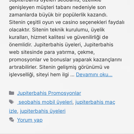
genişleyen müşteri tabanı nedeniyle son
zamanlarda büyük bir popülerlik kazandı.
Sitenin çeşitli oyun ve casino seçenekleri faydalı
olacaktır. Sitenin teknik kurulumu, üyelik
kuralları, hizmet kalitesi ve güvenilirliği de
önemlidir. Jupiterbahis üyeleri, Jupiterbahis
web sitesinde para yatırma, çekme,
promosyonlar ve bonuslar yaparak kazançlarını
artırabilirler. Sitenin gelişmiş görünümü ve
işlevselliği, siteyi hem ilgi …
Devamını oku…
Kategoriler
Jupiterbahis Promosyonlar
Etiketler
seobahis mobil üyeleri
,
jupiterbahis maç
izle
,
jupiterbahis üyeleri
Yorum yap