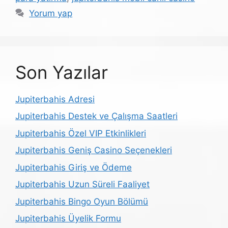
Yorum yap
Son Yazılar
Jupiterbahis Adresi
Jupiterbahis Destek ve Çalışma Saatleri
Jupiterbahis Özel VIP Etkinlikleri
Jupiterbahis Geniş Casino Seçenekleri
Jupiterbahis Giriş ve Ödeme
Jupiterbahis Uzun Süreli Faaliyet
Jupiterbahis Bingo Oyun Bölümü
Jupiterbahis Üyelik Formu