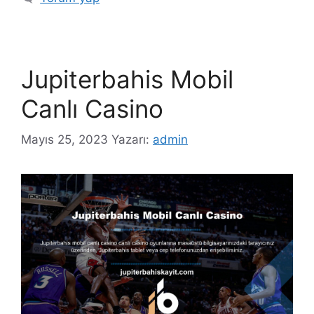
Jupiterbahis Mobil
Canlı Casino
Mayıs 25, 2023
Yazarı:
admin