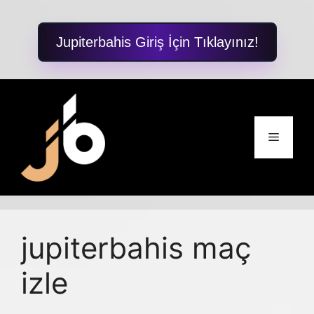
Jupiterbahis Giriş İçin Tıklayınız!
İçeriğe
atla
Menü
jupiterbahis maç
izle