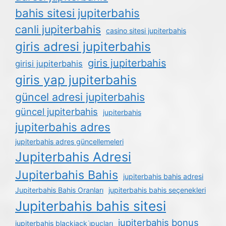
bahis sitesi jupiterbahis
canli jupiterbahis
casino sitesi jupiterbahis
giris adresi jupiterbahis
giris jupiterbahis
girisi jupiterbahis
giris yap jupiterbahis
güncel adresi jupiterbahis
güncel jupiterbahis
jupiterbahis
jupiterbahis adres
jupiterbahis adres güncellemeleri
Jupiterbahis Adresi
Jupiterbahis Bahis
jupiterbahis bahis adresi
Jupiterbahis Bahis Oranları
jupiterbahis bahis seçenekleri
Jupiterbahis bahis sitesi
jupiterbahis bonus
jupiterbahis blackjack i̇puçları