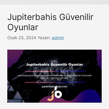
Jupiterbahis Güvenilir
Oyunlar
Ocak 23, 2024
Yazarı:
admin