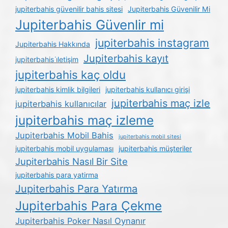
jupiterbahis güvenilir bahis sitesi
Jupiterbahis Güvenilir Mi
Jupiterbahis Güvenlir mi
jupiterbahis instagram
Jupiterbahis Hakkında
Jupiterbahis kayıt
jupiterbahis i̇letişim
jupiterbahis kaç oldu
jupiterbahis kimlik bilgileri
jupiterbahis kullanıcı girişi
jupiterbahis maç izle
jupiterbahis kullanıcılar
jupiterbahis maç izleme
Jupiterbahis Mobil Bahis
jupiterbahis mobil sitesi
jupiterbahis mobil uygulaması
jupiterbahis müşteriler
Jupiterbahis Nasıl Bir Site
jupiterbahis para yatirma
Jupiterbahis Para Yatırma
Jupiterbahis Para Çekme
Jupiterbahis Poker Nasıl Oynanır