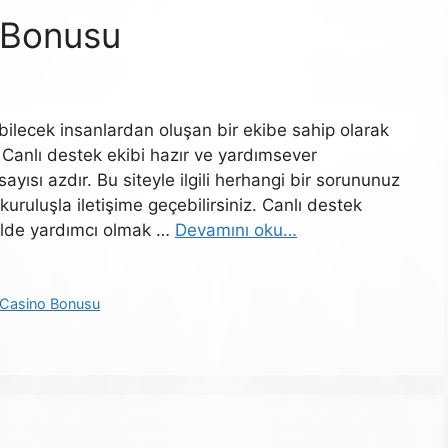
 Bonusu
bilecek insanlardan oluşan bir ekibe sahip olarak
. Canlı destek ekibi hazır ve yardımsever
ısı azdır. Bu siteyle ilgili herhangi bir sorununuz
kuruluşla iletişime geçebilirsiniz. Canlı destek
ekilde yardımcı olmak …
Devamını oku…
 Casino Bonusu