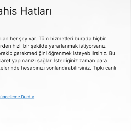
his Hatları
z olan her şey var. Tüm hizmetleri burada hiçbir
rden hızlı bir şekilde yararlanmak istiyorsanız
erekip gerekmediğini öğrenmek isteyebilirsiniz. Bu
caret yapmanızı sağlar. İstediğiniz zaman para
telerinde hesabınızı sonlandırabilirsiniz. Tıpkı canlı
Güncelleme Durdur