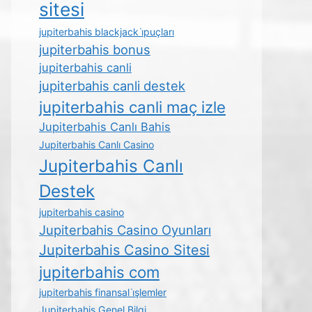
sitesi
jupiterbahis blackjack i̇puçları
jupiterbahis bonus
jupiterbahis canli
jupiterbahis canli destek
jupiterbahis canli maç izle
Jupiterbahis Canlı Bahis
Jupiterbahis Canlı Casino
Jupiterbahis Canlı
Destek
jupiterbahis casino
Jupiterbahis Casino Oyunları
Jupiterbahis Casino Sitesi
jupiterbahis com
jupiterbahis finansal i̇şlemler
Jupiterbahis Genel Bilgi