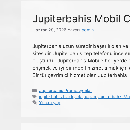
Jupiterbahis Mobil 
Haziran 29, 2026
Yazarı:
admin
Jupiterbahis uzun süredir başarılı olan v
sitesidir. Jupiterbahis cep telefonu incelem
oluşturdu. Jupiterbahis Mobile her yerde 
erişmek ve iyi bir mobil hizmet almak için a
Bir tür çevrimiçi hizmet olan Jupiterbahis
Kategoriler
Jupiterbahis Promosyonlar
Etiketler
jupiterbahis blackjack i̇puçları
,
Jupiterbahis Mo
Yorum yap