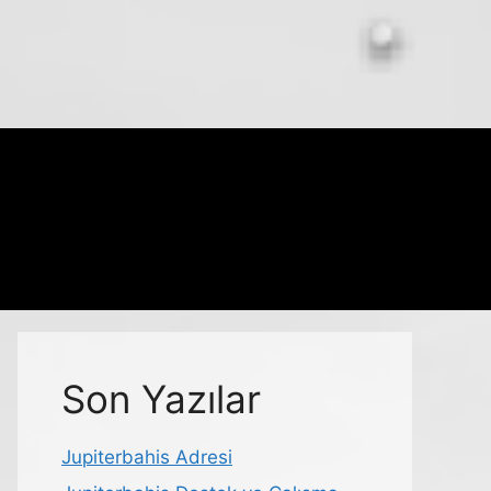
Son Yazılar
Jupiterbahis Adresi