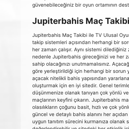
güvenebileceğiniz bir oyun ortamının des
Jupiterbahis Maç Takib
Jupiterbahis Maç Takibi ile TV Ulusal Oyun
takip sistemleri açısından herhangi bir so
her zaman çalışır. Aynı sistemi dilediğiniz 
nedenle Jupiterbahis gireceğinizi ve her z
sahip olacağınızı unutmamalısınız. Açacağın
göre yerleştirildiği için herhangi bir soru
açacak nitelikli bahis yapısından yararlan
oluşturmak için en iyi sitedir. Genel teri
düşünmenize olanak tanıyan çok yönlü ve 
maçlarının keyfini çıkarın. Jupiterbahis
olasılıkların çoğunu basit, hızlı ve çok yön
güncel ve detaylı bahis alanını her açıdan
uygun tanıtım sürecini kurmanıza olanak 
değerlendirebilir ve sitedeki her etkinlik iç