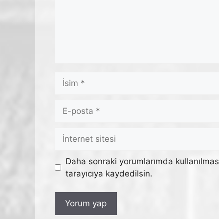
İsim
E-
posta
İnternet
sitesi
Daha sonraki yorumlarımda kullanılması
tarayıcıya kaydedilsin.