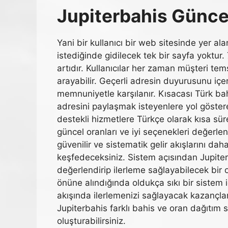
Jupiterbahis Günce
Yani bir kullanıcı bir web sitesinde yer al
istediğinde gidilecek tek bir sayfa yoktur. 
artıdır. Kullanıcılar her zaman müşteri tems
arayabilir. Geçerli adresin duyurusunu içer
memnuniyetle karşılanır. Kısacası Türk bah
adresini paylaşmak isteyenlere yol göstere
destekli hizmetlere Türkçe olarak kısa sür
güncel oranları ve iyi seçenekleri değerlend
güvenilir ve sistematik gelir akışlarını daha
keşfedeceksiniz. Sistem açısından Jupiter
değerlendirip ilerleme sağlayabilecek bir
önüne alındığında oldukça sıkı bir sistem 
akışında ilerlemenizi sağlayacak kazançlar e
Jupiterbahis farklı bahis ve oran dağıtım 
oluşturabilirsiniz.