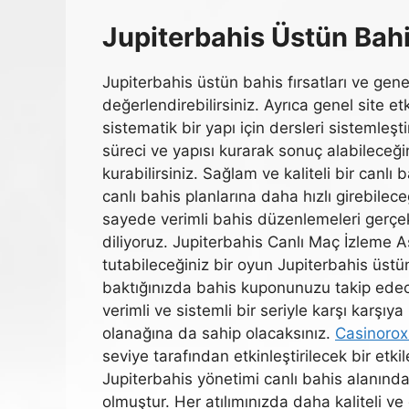
Jupiterbahis Üstün Bahi
Jupiterbahis üstün bahis fırsatları ve gen
değerlendirebilirsiniz. Ayrıca genel site e
sistematik bir yapı için dersleri sistemleştir
süreci ve yapısı kurarak sonuç alabileceği
kurabilirsiniz. Sağlam ve kaliteli bir canlı 
canlı bahis planlarına daha hızlı girebileceğ
sayede verimli bahis düzenlemeleri gerçekle
diliyoruz. Jupiterbahis Canlı Maç İzleme Aş
tutabileceğiniz bir oyun Jupiterbahis üstün
baktığınızda bahis kuponunuzu takip edec
verimli ve sistemli bir seriyle karşı karş
olanağına da sahip olacaksınız.
Casinoroxi
seviye tarafından etkinleştirilecek bir etk
Jupiterbahis yönetimi canlı bahis alanınd
olmuştur. Her atılımınızda daha kaliteli v