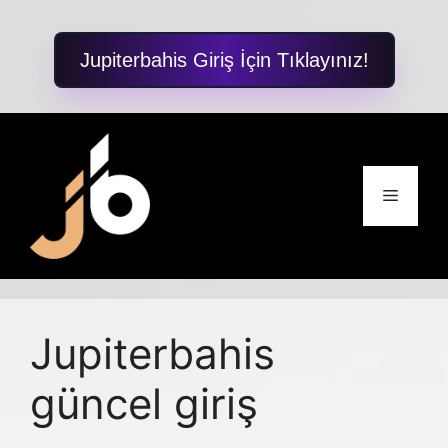
Jupiterbahis Giriş İçin Tıklayınız!
İçeriğe
atla
Menü
Jupiterbahis
güncel giriş