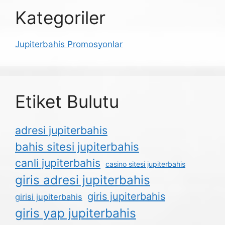
Kategoriler
Jupiterbahis Promosyonlar
Etiket Bulutu
adresi jupiterbahis
bahis sitesi jupiterbahis
canli jupiterbahis
casino sitesi jupiterbahis
giris adresi jupiterbahis
giris jupiterbahis
girisi jupiterbahis
giris yap jupiterbahis