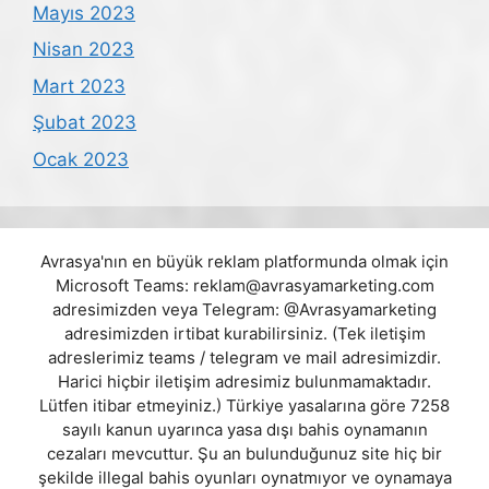
Mayıs 2023
Nisan 2023
Mart 2023
Şubat 2023
Ocak 2023
Avrasya'nın en büyük reklam platformunda olmak için
Microsoft Teams:
reklam@avrasyamarketing.com
adresimizden veya Telegram: @Avrasyamarketing
adresimizden irtibat kurabilirsiniz. (Tek iletişim
adreslerimiz teams / telegram ve mail adresimizdir.
Harici hiçbir iletişim adresimiz bulunmamaktadır.
Lütfen itibar etmeyiniz.) Türkiye yasalarına göre 7258
sayılı kanun uyarınca yasa dışı bahis oynamanın
cezaları mevcuttur. Şu an bulunduğunuz site hiç bir
şekilde illegal bahis oyunları oynatmıyor ve oynamaya