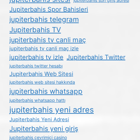
jupiterbahis son giriş adresi
Jupiterbahis Spor Bahisleri
jupiterbahis telegram
Jupiterbahis TV
jupiterbahis tv canli maç
jupiterbahis tv canli maç izle
jupiterbahis tv izle
Jupiterbahis Twitter
jupiterbahis twitter hesabı
Jupiterbahis Web Sitesi
jupiterbahis web sitesi hakkında
jupiterbahis whatsapp
jupiterbahis whatsapp hattı
jupiterbahis yeni adres
Jupiterbahis Yeni Adresi
Jupiterbahis yeni giriş
jupiterbahis çevrimiçi casino