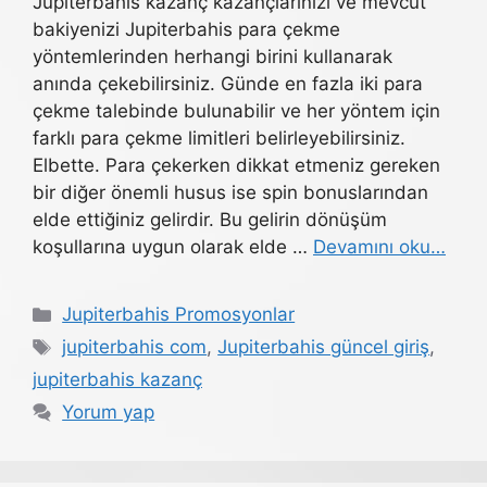
Jupiterbahis kazanç kazançlarınızı ve mevcut
bakiyenizi Jupiterbahis para çekme
yöntemlerinden herhangi birini kullanarak
anında çekebilirsiniz. Günde en fazla iki para
çekme talebinde bulunabilir ve her yöntem için
farklı para çekme limitleri belirleyebilirsiniz.
Elbette. Para çekerken dikkat etmeniz gereken
bir diğer önemli husus ise spin bonuslarından
elde ettiğiniz gelirdir. Bu gelirin dönüşüm
koşullarına uygun olarak elde …
Devamını oku…
Kategoriler
Jupiterbahis Promosyonlar
Etiketler
jupiterbahis com
,
Jupiterbahis güncel giriş
,
jupiterbahis kazanç
Yorum yap