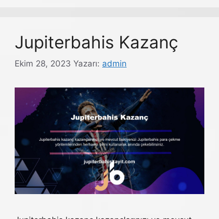
Jupiterbahis Kazanç
Ekim 28, 2023
Yazarı:
admin