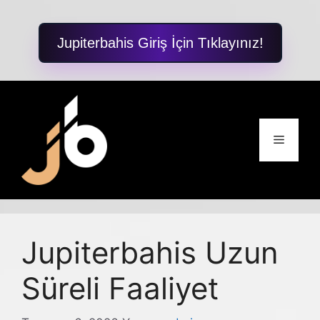
Jupiterbahis Giriş İçin Tıklayınız!
İçeriğe
atla
Menü
Jupiterbahis Uzun
Süreli Faaliyet