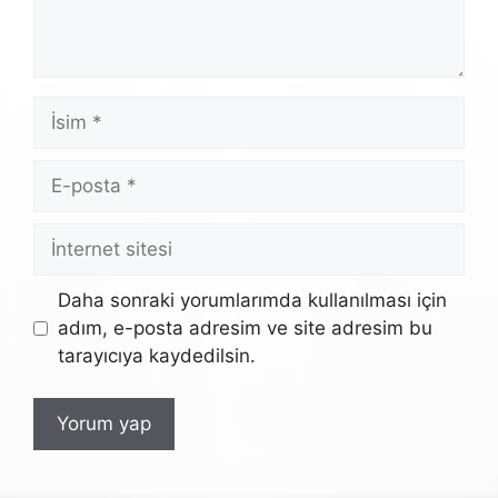
İsim
E-
posta
İnternet
sitesi
Daha sonraki yorumlarımda kullanılması için
adım, e-posta adresim ve site adresim bu
tarayıcıya kaydedilsin.