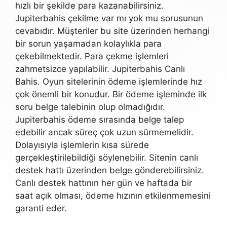
hızlı bir şekilde para kazanabilirsiniz.
Jupiterbahis çekilme var mı yok mu sorusunun
cevabıdır. Müşteriler bu site üzerinden herhangi
bir sorun yaşamadan kolaylıkla para
çekebilmektedir. Para çekme işlemleri
zahmetsizce yapılabilir. Jupiterbahis Canlı
Bahis. Oyun sitelerinin ödeme işlemlerinde hız
çok önemli bir konudur. Bir ödeme işleminde ilk
soru belge talebinin olup olmadığıdır.
Jupiterbahis ödeme sırasında belge talep
edebilir ancak süreç çok uzun sürmemelidir.
Dolayısıyla işlemlerin kısa sürede
gerçekleştirilebildiği söylenebilir. Sitenin canlı
destek hattı üzerinden belge gönderebilirsiniz.
Canlı destek hattının her gün ve haftada bir
saat açık olması, ödeme hızının etkilenmemesini
garanti eder.