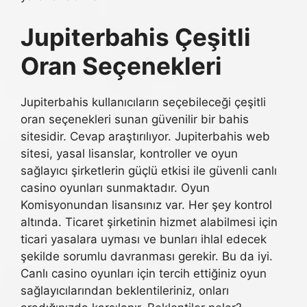
Jupiterbahis Çeşitli
Oran Seçenekleri
Jupiterbahis kullanıcıların seçebileceği çeşitli
oran seçenekleri sunan güvenilir bir bahis
sitesidir. Cevap araştırılıyor. Jupiterbahis web
sitesi, yasal lisanslar, kontroller ve oyun
sağlayıcı şirketlerin güçlü etkisi ile güvenli canlı
casino oyunları sunmaktadır. Oyun
Komisyonundan lisansınız var. Her şey kontrol
altında. Ticaret şirketinin hizmet alabilmesi için
ticari yasalara uyması ve bunları ihlal edecek
şekilde sorumlu davranması gerekir. Bu da iyi.
Canlı casino oyunları için tercih ettiğiniz oyun
sağlayıcılarından beklentileriniz, onları