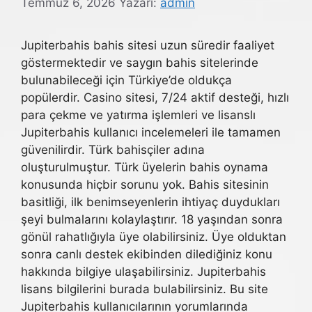
Temmuz 6, 2026
Yazarı:
admin
Jupiterbahis bahis sitesi uzun süredir faaliyet
göstermektedir ve saygın bahis sitelerinde
bulunabileceği için Türkiye’de oldukça
popülerdir. Casino sitesi, 7/24 aktif desteği, hızlı
para çekme ve yatırma işlemleri ve lisanslı
Jupiterbahis kullanıcı incelemeleri ile tamamen
güvenilirdir. Türk bahisçiler adına
oluşturulmuştur. Türk üyelerin bahis oynama
konusunda hiçbir sorunu yok. Bahis sitesinin
basitliği, ilk benimseyenlerin ihtiyaç duydukları
şeyi bulmalarını kolaylaştırır. 18 yaşından sonra
gönül rahatlığıyla üye olabilirsiniz. Üye olduktan
sonra canlı destek ekibinden dilediğiniz konu
hakkında bilgiye ulaşabilirsiniz. Jupiterbahis
lisans bilgilerini burada bulabilirsiniz. Bu site
Jupiterbahis kullanıcılarının yorumlarında