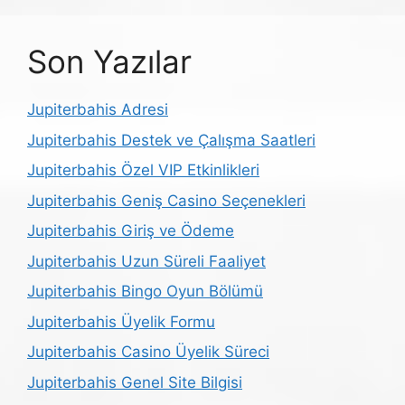
Son Yazılar
Jupiterbahis Adresi
Jupiterbahis Destek ve Çalışma Saatleri
Jupiterbahis Özel VIP Etkinlikleri
Jupiterbahis Geniş Casino Seçenekleri
Jupiterbahis Giriş ve Ödeme
Jupiterbahis Uzun Süreli Faaliyet
Jupiterbahis Bingo Oyun Bölümü
Jupiterbahis Üyelik Formu
Jupiterbahis Casino Üyelik Süreci
Jupiterbahis Genel Site Bilgisi