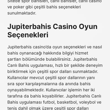
Sitede spor bahisleri, canlı bahisler, canlı casino
ve poker gibi çeşitli bahis seçenekleri
sunulmaktadır.
Jupiterbahis Casino Oyun
Seçenekleri
Jupiterbahis casino’da oyun seçenekleri ve nasıl
bahis oynanacağı hakkında bilgiyi hizmet
şartları bölümünde bulabilirsiniz. Jupiterbahis
Canlı Bahis uygulaması, hızlı bir şekilde deneyim
biriktirmek için çeşitli spor dalları sunmaktadır.
Kullanıcılar mevcut çeşitli spor dallarının yanı
sıra spor karşılaşmalarına da anında bahis
oynayabilmektedir. Kullanıcılar işlemin her iki
tarafına da bahis koyabilirler. Jupiterbahis Canlı
Bahis uygulaması futbol, basketbol, voleybol ve
tenis dahil olmak üzere çeşitli spor dalları