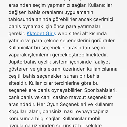
arasından seçim yapmanızı sağlar. Kullanıcılar
değişen bahis oranlarını uygulamanın
tablosunda anında görebilirler ancak çevrimiçi
bahis oynamak için önce para yatırmaları
gerekir.
Kktcbet Giriş
web sitesi alt kısımda
yatırım ve para çekme seçeneklerini görüntüler.
Kullanıcılar bu seçenekler arasından seçim
yaparak işlemlerini gerçekleştirebilmektedir.
Jupiterbahis üyelik sistemi içerisinde faaliyet
gösteren ve giriş ekranı üzerinden kullanıcılarına
çeşitli bahis seçenekleri sunan bir bahis
sitesidir. Kullanıcılar tercihlerine göre bu
seçeneklere bahis oynayabilirler. Spor bahisleri,
canlı bahis ve canlı casino mevcut seçenekler
arasındadır. Her Oyun Seçenekleri ve Kullanım
Koşulları alanı, bahsinizi nasıl oynayacağınız
konusunda bilgi sağlar. Kullanıcılar mobil
uygulama üzerinden sorunsuz bir şekilde