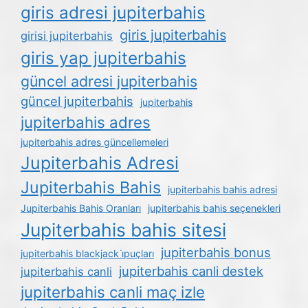
giris adresi jupiterbahis
giris jupiterbahis
girisi jupiterbahis
giris yap jupiterbahis
güncel adresi jupiterbahis
güncel jupiterbahis
jupiterbahis
jupiterbahis adres
jupiterbahis adres güncellemeleri
Jupiterbahis Adresi
Jupiterbahis Bahis
jupiterbahis bahis adresi
Jupiterbahis Bahis Oranları
jupiterbahis bahis seçenekleri
Jupiterbahis bahis sitesi
jupiterbahis bonus
jupiterbahis blackjack i̇puçları
jupiterbahis canli destek
jupiterbahis canli
jupiterbahis canli maç izle