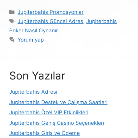
Kategoriler
Jupiterbahis Promosyonlar
Etiketler
Jupiterbahis Güncel Adres
,
Jupiterbahis
Poker Nasıl Oynanır
Yorum yap
Son Yazılar
Jupiterbahis Adresi
Jupiterbahis Destek ve Çalışma Saatleri
Jupiterbahis Özel VIP Etkinlikleri
Jupiterbahis Geniş Casino Seçenekleri
Jupiterbahis Giriş ve Ödeme