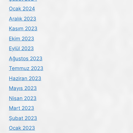
Ocak 2024
Aralık 2023
Kasım 2023
Ekim 2023
Eylül 2023
Ağustos 2023
Temmuz 2023
Haziran 2023
Mayıs 2023
Nisan 2023
Mart 2023
Şubat 2023
Ocak 2023