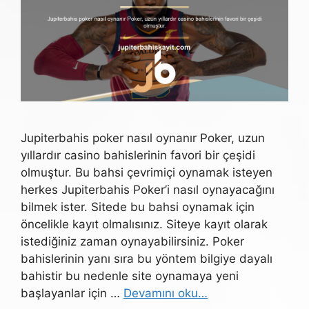
Jupiterbahis poker nasıl oynanır Poker, uzun
yıllardır casino bahislerinin favori bir çeşidi
olmuştur. Bu bahsi çevrimiçi oynamak isteyen
herkes Jupiterbahis Poker’i nasıl oynayacağını
bilmek ister. Sitede bu bahsi oynamak için
öncelikle kayıt olmalısınız. Siteye kayıt olarak
istediğiniz zaman oynayabilirsiniz. Poker
bahislerinin yanı sıra bu yöntem bilgiye dayalı
bahistir bu nedenle site oynamaya yeni
başlayanlar için …
Devamını oku…