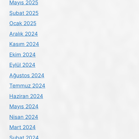
Mayıs 2025
Şubat 2025
Ocak 2025
Aralık 2024
Kasım 2024
Ekim 2024
Eylül 2024
Ağustos 2024
Temmuz 2024
Haziran 2024
Mayıs 2024
Nisan 2024
Mart 2024
Şubat 2024