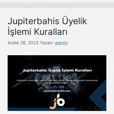
Jupiterbahis Üyelik
İşlemi Kuralları
Aralık 26, 2023
Yazarı:
admin