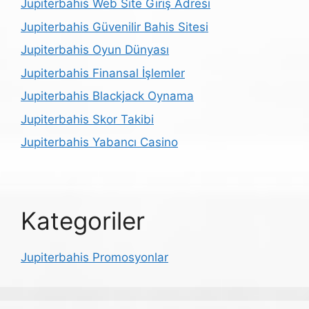
Jupiterbahis Web Site Giriş Adresi
Jupiterbahis Güvenilir Bahis Sitesi
Jupiterbahis Oyun Dünyası
Jupiterbahis Finansal İşlemler
Jupiterbahis Blackjack Oynama
Jupiterbahis Skor Takibi
Jupiterbahis Yabancı Casino
Kategoriler
Jupiterbahis Promosyonlar