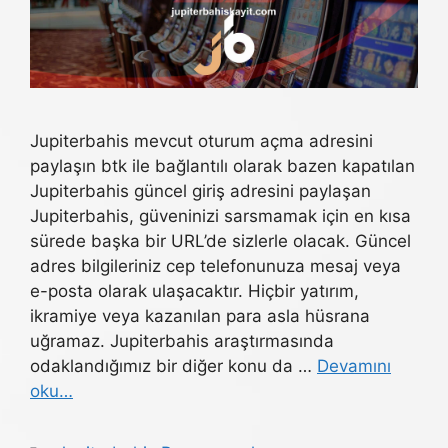
Jupiterbahis mevcut oturum açma adresini
paylaşın btk ile bağlantılı olarak bazen kapatılan
Jupiterbahis güncel giriş adresini paylaşan
Jupiterbahis, güveninizi sarsmamak için en kısa
sürede başka bir URL’de sizlerle olacak. Güncel
adres bilgileriniz cep telefonunuza mesaj veya
e-posta olarak ulaşacaktır. Hiçbir yatırım,
ikramiye veya kazanılan para asla hüsrana
uğramaz. Jupiterbahis araştırmasında
odaklandığımız bir diğer konu da …
Devamını
oku…