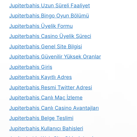
Jupiterbahis Uzun Süreli Faaliyet
Jupiterbahis Bingo Oyun Bölümü
Jupiterbahis Üyelik Formu
Jupiterbahis Casino Üyelik Süreci
Jupiterbahis Genel Site Bilgisi
Jupiterbahis Güvenilir Yüksek Oranlar
Jupiterbahis Giriş
Jupiterbahis Kayıtlı Adres
Jupiterbahis Resmi Twitter Adresi
Jupiterbahis Canlı Maç İzleme
Jupiterbahis Canlı Casino Avantajları
Jupiterbahis Belge Teslimi
Jupiterbahis Kullanıcı Bahisleri