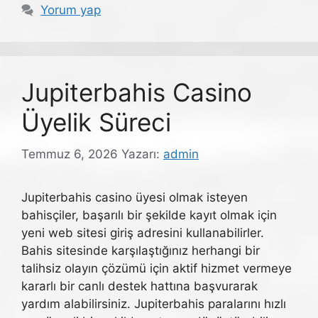
Yorum yap
Jupiterbahis Casino
Üyelik Süreci
Temmuz 6, 2026
Yazarı:
admin
Jupiterbahis casino üyesi olmak isteyen
bahisçiler, başarılı bir şekilde kayıt olmak için
yeni web sitesi giriş adresini kullanabilirler.
Bahis sitesinde karşılaştığınız herhangi bir
talihsiz olayın çözümü için aktif hizmet vermeye
kararlı bir canlı destek hattına başvurarak
yardım alabilirsiniz. Jupiterbahis paralarını hızlı