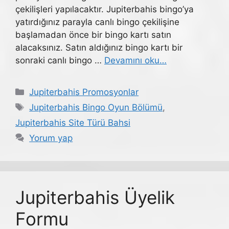
çekilişleri yapılacaktır. Jupiterbahis bingo’ya
yatırdığınız parayla canlı bingo çekilişine
başlamadan önce bir bingo kartı satın
alacaksınız. Satın aldığınız bingo kartı bir
sonraki canlı bingo …
Devamını oku…
Kategoriler
Jupiterbahis Promosyonlar
Etiketler
Jupiterbahis Bingo Oyun Bölümü
,
Jupiterbahis Site Türü Bahsi
Yorum yap
Jupiterbahis Üyelik
Formu