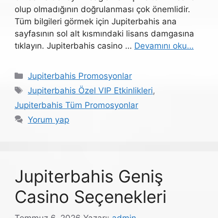
olup olmadığının doğrulanması çok önemlidir.
Tüm bilgileri görmek için Jupiterbahis ana
sayfasının sol alt kısmındaki lisans damgasına
tıklayın. Jupiterbahis casino …
Devamını oku…
Kategoriler
Jupiterbahis Promosyonlar
Etiketler
Jupiterbahis Özel VIP Etkinlikleri
,
Jupiterbahis Tüm Promosyonlar
Yorum yap
Jupiterbahis Geniş
Casino Seçenekleri