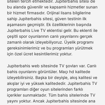
siteleri tercih etmektedir. Jupiterbahis sitesi de
bu alanda güvenilir ve kapsamlı hizmetler sunan
bir hizmet firmasıdır. Orijinal lisans bilgilerine
sahip Jupiterbahis sitesi, güven testinin ilk
aşamasını geçmiştir. Ek özelliklerinin başında
Jupiterbahis Live TV eklentisi gelir. Bu eklenti ile
çeşitli spor oyunlarının canlı yayınlarını gerçek
zamanlı olarak izleyebiliyoruz. Üyelik programı
gereksinimlerimiz ve bu programları yürütmek
için özel ücret kesintilerimiz yoktur.
Jupiterbahis web sitesinde TV şovları var. Canlı
bahis oyunlarını görüntüler. Maçı hd kalitede
izleyebilirsiniz. Başka bir deyişle, akış kalitesi ve
akışlar iyi ve yüksek kalitededir. Jupiterbahis TV
programları diğer oyun sitelerinden farklı
içerikler sunmaktadır. Tüm bahis sitelerinde TV
yayını yoktur. Ancak Jupiterbahis sitesinde ana