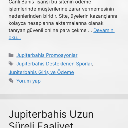
Canlı Bahis lisansı bu sitenin ödeme
işlemlerinde müşterilerine zarar vermemesinin
nedenlerinden biridir. Site, üyelerin kazançlarını
kolayca hesaplarına aktarmalarına olanak
tanıyan güvenli online para çekme …
Devamını
oku…
Kategoriler
Jupiterbahis Promosyonlar
Etiketler
Jupiterbahis Desteklenen Sporlar
,
Jupiterbahis Giriş ve Ödeme
Yorum yap
Jupiterbahis Uzun
Süreli Faaliyet