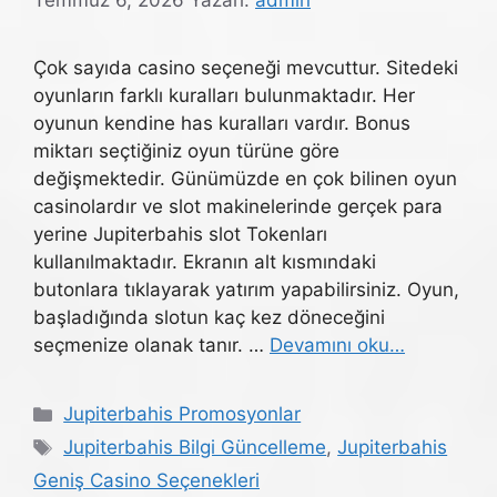
Temmuz 6, 2026
Yazarı:
admin
Çok sayıda casino seçeneği mevcuttur. Sitedeki
oyunların farklı kuralları bulunmaktadır. Her
oyunun kendine has kuralları vardır. Bonus
miktarı seçtiğiniz oyun türüne göre
değişmektedir. Günümüzde en çok bilinen oyun
casinolardır ve slot makinelerinde gerçek para
yerine Jupiterbahis slot Tokenları
kullanılmaktadır. Ekranın alt kısmındaki
butonlara tıklayarak yatırım yapabilirsiniz. Oyun,
başladığında slotun kaç kez döneceğini
seçmenize olanak tanır. …
Devamını oku…
Kategoriler
Jupiterbahis Promosyonlar
Etiketler
Jupiterbahis Bilgi Güncelleme
,
Jupiterbahis
Geniş Casino Seçenekleri