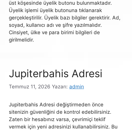
üst köşesinde üyelik butonu bulunmaktadır.
Üyelik işlemi üyelik butonuna tıklanarak
gerçekleştirilir. Üyelik bazı bilgiler gerektirir. Ad,
soyad, kullanıcı adı ve şifre yazılmalıdır.
Cinsiyet, ülke ve para birimi bilgileri de
girilmelidir.
Jupiterbahis Adresi
Temmuz 11, 2026
Yazarı:
admin
Jupiterbahis Adresi değiştirmeden önce
sitenizin güvenliğini de kontrol edebilirsiniz.
Zaten bir hesabınız varsa, çevrimiçi teklif
vermek için yeni adresinizi kullanabilirsiniz. Bu