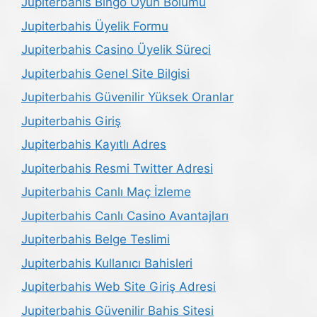
Jupiterbahis Bingo Oyun Bölümü
Jupiterbahis Üyelik Formu
Jupiterbahis Casino Üyelik Süreci
Jupiterbahis Genel Site Bilgisi
Jupiterbahis Güvenilir Yüksek Oranlar
Jupiterbahis Giriş
Jupiterbahis Kayıtlı Adres
Jupiterbahis Resmi Twitter Adresi
Jupiterbahis Canlı Maç İzleme
Jupiterbahis Canlı Casino Avantajları
Jupiterbahis Belge Teslimi
Jupiterbahis Kullanıcı Bahisleri
Jupiterbahis Web Site Giriş Adresi
Jupiterbahis Güvenilir Bahis Sitesi