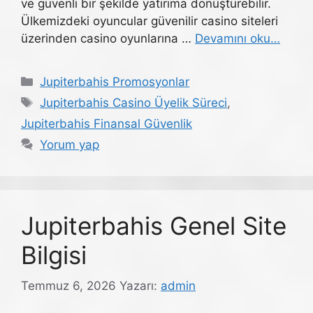
ve güvenli bir şekilde yatırıma dönüştürebilir.
Ülkemizdeki oyuncular güvenilir casino siteleri
üzerinden casino oyunlarına …
Devamını oku…
Kategoriler
Jupiterbahis Promosyonlar
Etiketler
Jupiterbahis Casino Üyelik Süreci
,
Jupiterbahis Finansal Güvenlik
Yorum yap
Jupiterbahis Genel Site
Bilgisi
Temmuz 6, 2026
Yazarı:
admin