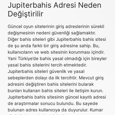
Jupiterbahis Adresi Neden
Değiştirilir
Güncel oyun sitelerinin giriş adreslerinin sürekli
değişmesinin nedeni güvenliği sağlamaktır.
Diğer bahis siteleri gibi Jupiterbahis bahis sitesi
de şu anda farklı bir giriş adresine sahip. Bu,
kullanıcıların ve web sitesinin korunması içindir.
Yani Türkiye’de bahis yasal olmadığı için bireyler
yasal bahis sitelerini tercih etmektedir.
Jupiterbahis siteleri güvenlik ve yasal
sebeplerden dolayı da ilk tercihtir. Mevcut giriş
adresini değiştiren bahis sitelerini bularak
bunları kullanan bahis siteleri ile iletişim kurun.
Jupiterbahis bahis sitesinin güncel kayıtlı adresi
de araştırmalar sonucu bulundu. Bu sayede
bulunan adres kullanıcıya da duyurulur. Kumar