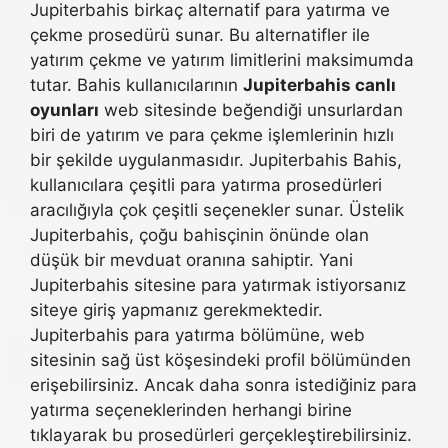
Jupiterbahis birkaç alternatif para yatırma ve
çekme prosedürü sunar. Bu alternatifler ile
yatırım çekme ve yatırım limitlerini maksimumda
tutar. Bahis kullanıcılarının
Jupiterbahis canlı
oyunları
web sitesinde beğendiği unsurlardan
biri de yatırım ve para çekme işlemlerinin hızlı
bir şekilde uygulanmasıdır. Jupiterbahis Bahis,
kullanıcılara çeşitli para yatırma prosedürleri
aracılığıyla çok çeşitli seçenekler sunar. Üstelik
Jupiterbahis, çoğu bahisçinin önünde olan
düşük bir mevduat oranına sahiptir. Yani
Jupiterbahis sitesine para yatırmak istiyorsanız
siteye giriş yapmanız gerekmektedir.
Jupiterbahis para yatırma bölümüne, web
sitesinin sağ üst köşesindeki profil bölümünden
erişebilirsiniz. Ancak daha sonra istediğiniz para
yatırma seçeneklerinden herhangi birine
tıklayarak bu prosedürleri gerçekleştirebilirsiniz.