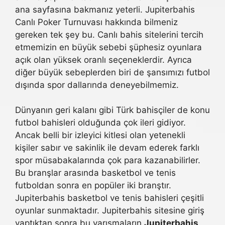
ana sayfasına bakmanız yeterli. Jupiterbahis
Canlı Poker Turnuvası hakkında bilmeniz
gereken tek şey bu. Canlı bahis sitelerini tercih
etmemizin en büyük sebebi şüphesiz oyunlara
açık olan yüksek oranlı seçeneklerdir. Ayrıca
diğer büyük sebeplerden biri de şansımızı futbol
dışında spor dallarında deneyebilmemiz.
Dünyanın geri kalanı gibi Türk bahisçiler de konu
futbol bahisleri olduğunda çok ileri gidiyor.
Ancak belli bir izleyici kitlesi olan yetenekli
kişiler sabır ve sakinlik ile devam ederek farklı
spor müsabakalarında çok para kazanabilirler.
Bu branşlar arasında basketbol ve tenis
futboldan sonra en popüler iki branştır.
Jupiterbahis basketbol ve tenis bahisleri çeşitli
oyunlar sunmaktadır. Jupiterbahis sitesine giriş
yaptıktan sonra bu yarışmaların
Jupiterbahis