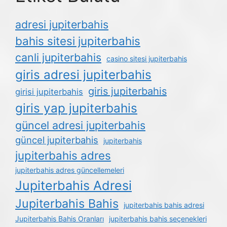
adresi jupiterbahis
bahis sitesi jupiterbahis
canli jupiterbahis
casino sitesi jupiterbahis
giris adresi jupiterbahis
giris jupiterbahis
girisi jupiterbahis
giris yap jupiterbahis
güncel adresi jupiterbahis
güncel jupiterbahis
jupiterbahis
jupiterbahis adres
jupiterbahis adres güncellemeleri
Jupiterbahis Adresi
Jupiterbahis Bahis
jupiterbahis bahis adresi
Jupiterbahis Bahis Oranları
jupiterbahis bahis seçenekleri