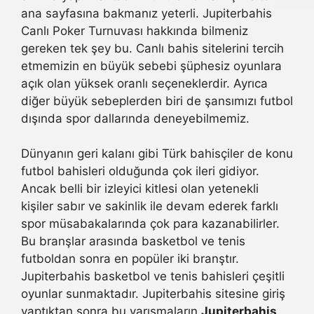
ana sayfasına bakmanız yeterli. Jupiterbahis
Canlı Poker Turnuvası hakkında bilmeniz
gereken tek şey bu. Canlı bahis sitelerini tercih
etmemizin en büyük sebebi şüphesiz oyunlara
açık olan yüksek oranlı seçeneklerdir. Ayrıca
diğer büyük sebeplerden biri de şansımızı futbol
dışında spor dallarında deneyebilmemiz.
Dünyanın geri kalanı gibi Türk bahisçiler de konu
futbol bahisleri olduğunda çok ileri gidiyor.
Ancak belli bir izleyici kitlesi olan yetenekli
kişiler sabır ve sakinlik ile devam ederek farklı
spor müsabakalarında çok para kazanabilirler.
Bu branşlar arasında basketbol ve tenis
futboldan sonra en popüler iki branştır.
Jupiterbahis basketbol ve tenis bahisleri çeşitli
oyunlar sunmaktadır. Jupiterbahis sitesine giriş
yaptıktan sonra bu yarışmaların
Jupiterbahis