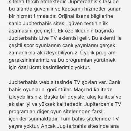
siteleri tercih etmektedir. Jupiterbahis sitesi de
bu alanda güvenilir ve kapsamlı hizmetler sunan
bir hizmet firmasıdır. Orijinal lisans bilgilerine
sahip Jupiterbahis sitesi, güven testinin ilk
aşamasını geçmiştir. Ek özelliklerinin başında
Jupiterbahis Live TV eklentisi gelir. Bu eklenti ile
çeşitli spor oyunlarının canlı yayınlarını gerçek
zamanlı olarak izleyebiliyoruz. Üyelik programı
gereksinimlerimiz ve bu programları yürütmek
için özel ücret kesintilerimiz yoktur.
Jupiterbahis web sitesinde TV şovları var. Canlı
bahis oyunlarını görüntüler. Maçı hd kalitede
izleyebilirsiniz. Başka bir deyişle, akış kalitesi ve
akışlar iyi ve yüksek kalitededir. Jupiterbahis TV
programları diğer oyun sitelerinden farklı
içerikler sunmaktadır. Tüm bahis sitelerinde TV
yayını yoktur. Ancak Jupiterbahis sitesinde ana