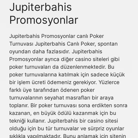
Jupiterbahis
Promosyonlar
Jupiterbahis Promosyonlar canlı Poker
Turnuvası Jupiterbahis Canlı Poker, spontan
oyundan daha fazlasıdır. Jupiterbahis
Promosyonlar ayrıca diğer casino siteleri gibi
poker turnuvaları da düzenlenmektedir. Bu
poker turnuvalarına katılmak için sadece küçük
bir işlem ücreti ödemeniz gerekiyor. Yüzlerce
farklı üye tarafından ödenen poker
turnuvalarının seyahat masrafları bir araya
toplanır. Bir poker turnuvası sona erdikten sonra
kazanan, en büyük ödülü kazanmak için bu
tekniği kullanır. Jupiterbahis bir casino sitesi
olduğu için bu tür turnuvalar ve sürpriz oyunlar
sıklıkla yapılmaktadır. Bunu anlamak için sitenin