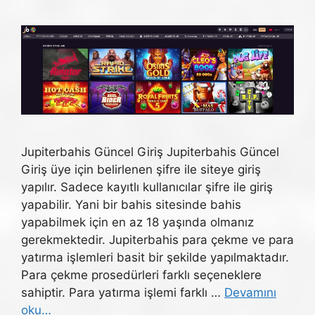
Jupiterbahis Güncel Giriş Jupiterbahis Güncel
Giriş üye için belirlenen şifre ile siteye giriş
yapılır. Sadece kayıtlı kullanıcılar şifre ile giriş
yapabilir. Yani bir bahis sitesinde bahis
yapabilmek için en az 18 yaşında olmanız
gerekmektedir. Jupiterbahis para çekme ve para
yatırma işlemleri basit bir şekilde yapılmaktadır.
Para çekme prosedürleri farklı seçeneklere
sahiptir. Para yatırma işlemi farklı …
Devamını
oku…