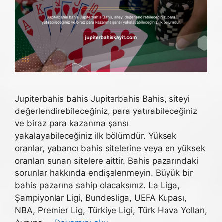
Jupiterbahis bahis Jupiterbahis Bahis, siteyi
değerlendirebileceğiniz, para yatırabileceğiniz
ve biraz para kazanma şansı
yakalayabileceğiniz ilk bölümdür. Yüksek
oranlar, yabancı bahis sitelerine veya en yüksek
oranları sunan sitelere aittir. Bahis pazarındaki
sorunlar hakkında endişelenmeyin. Büyük bir
bahis pazarına sahip olacaksınız. La Liga,
Şampiyonlar Ligi, Bundesliga, UEFA Kupası,
NBA, Premier Lig, Türkiye Ligi, Türk Hava Yolları,