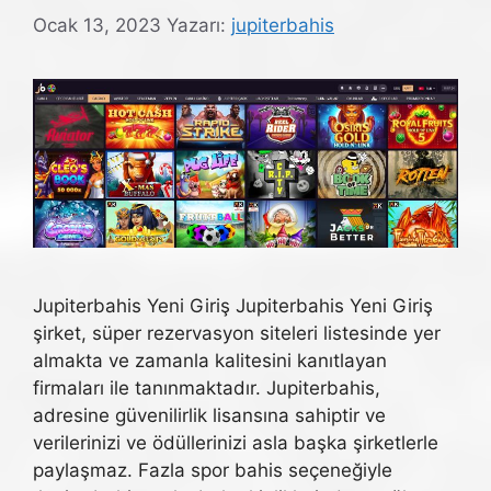
Ocak 13, 2023
Yazarı:
jupiterbahis
Jupiterbahis Yeni Giriş Jupiterbahis Yeni Giriş
şirket, süper rezervasyon siteleri listesinde yer
almakta ve zamanla kalitesini kanıtlayan
firmaları ile tanınmaktadır. Jupiterbahis,
adresine güvenilirlik lisansına sahiptir ve
verilerinizi ve ödüllerinizi asla başka şirketlerle
paylaşmaz. Fazla spor bahis seçeneğiyle