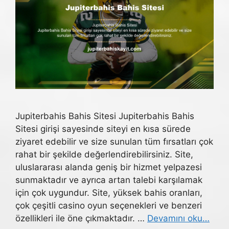
Jupiterbahis Bahis Sitesi Jupiterbahis Bahis
Sitesi girişi sayesinde siteyi en kısa sürede
ziyaret edebilir ve size sunulan tüm fırsatları çok
rahat bir şekilde değerlendirebilirsiniz. Site,
uluslararası alanda geniş bir hizmet yelpazesi
sunmaktadır ve ayrıca artan talebi karşılamak
için çok uygundur. Site, yüksek bahis oranları,
çok çeşitli casino oyun seçenekleri ve benzeri
özellikleri ile öne çıkmaktadır. …
Devamını oku…