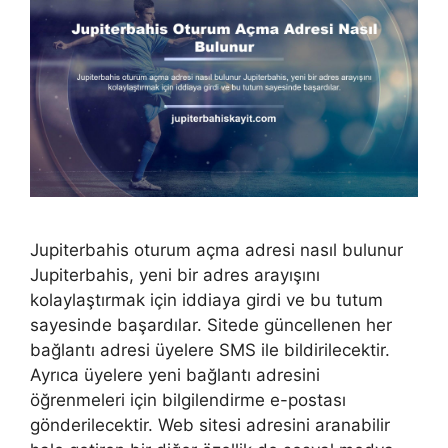
Jupiterbahis oturum açma adresi nasıl bulunur
Jupiterbahis, yeni bir adres arayışını
kolaylaştırmak için iddiaya girdi ve bu tutum
sayesinde başardılar. Sitede güncellenen her
bağlantı adresi üyelere SMS ile bildirilecektir.
Ayrıca üyelere yeni bağlantı adresini
öğrenmeleri için bilgilendirme e-postası
gönderilecektir. Web sitesi adresini aranabilir