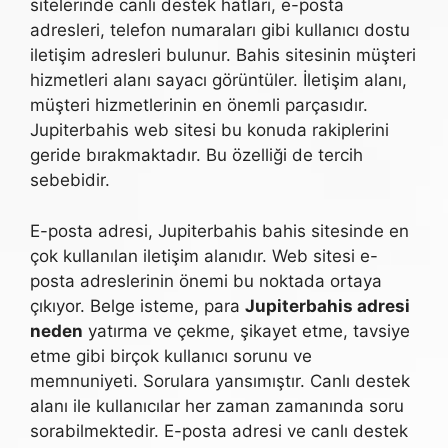
sitelerinde canlı destek hatları, e-posta
adresleri, telefon numaraları gibi kullanıcı dostu
iletişim adresleri bulunur. Bahis sitesinin müşteri
hizmetleri alanı sayacı görüntüler. İletişim alanı,
müşteri hizmetlerinin en önemli parçasıdır.
Jupiterbahis web sitesi bu konuda rakiplerini
geride bırakmaktadır. Bu özelliği de tercih
sebebidir.
E-posta adresi, Jupiterbahis bahis sitesinde en
çok kullanılan iletişim alanıdır. Web sitesi e-
posta adreslerinin önemi bu noktada ortaya
çıkıyor. Belge isteme, para
Jupiterbahis adresi
neden
yatırma ve çekme, şikayet etme, tavsiye
etme gibi birçok kullanıcı sorunu ve
memnuniyeti. Sorulara yansımıştır. Canlı destek
alanı ile kullanıcılar her zaman zamanında soru
sorabilmektedir. E-posta adresi ve canlı destek