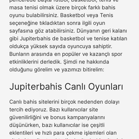
masa tenisi olmak üzere birçok farklı bahis
oyunu bulabilirsiniz. Basketbol veya Tenis
seçeneğine tıkladıktan sonra ilgili oyun
sayfasına göz atabilirsiniz. Dünyanın geri kalanı
gibi Jupiterbahis de basketbol ve tenise katılan
oldukça yüksek sayıda oyuncuya sahiptir.
Bunların arasında en popüler ve kazançlı spor
etkinliklerini derledik. Şimdi ne hakkında
olduğunu görelim ve yazımızı bitirelim:
Jupiterbahis Canlı Oyunları
Canlı bahis sitelerini birçok nedenden dolayı
tercih ediyoruz. Bazı kullanıcılar site
güvenilirliğini ve bonus kampanyalarını
düşünürken, bazı kullanıcılar ise çeşitli
eklentileri ve hızlı para çekme işlemleri olan