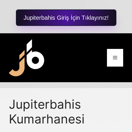
Jupiterbahis Giriş İçin Tıklayınız!
İçeriğe
atla
Menü
Jupiterbahis
Kumarhanesi