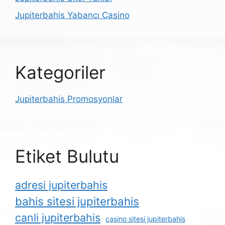
Jupiterbahis Yabancı Casino
Kategoriler
Jupiterbahis Promosyonlar
Etiket Bulutu
adresi jupiterbahis
bahis sitesi jupiterbahis
canli jupiterbahis
casino sitesi jupiterbahis