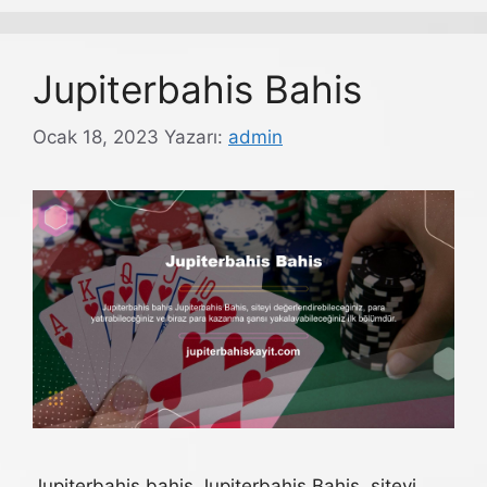
Jupiterbahis Bahis
Ocak 18, 2023
Yazarı:
admin
Jupiterbahis bahis Jupiterbahis Bahis, siteyi