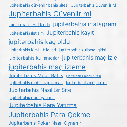
jupiterbahis güvenilir bahis sitesi
Jupiterbahis Güvenilir Mi
Jupiterbahis Güvenlir mi
jupiterbahis instagram
Jupiterbahis Hakkında
Jupiterbahis kayıt
jupiterbahis i̇letişim
jupiterbahis kaç oldu
jupiterbahis kimlik bilgileri
jupiterbahis kullanıcı girişi
jupiterbahis maç izle
jupiterbahis kullanıcılar
jupiterbahis maç izleme
Jupiterbahis Mobil Bahis
jupiterbahis mobil sitesi
jupiterbahis mobil uygulaması
jupiterbahis müşteriler
Jupiterbahis Nasıl Bir Site
jupiterbahis para yatirma
Jupiterbahis Para Yatırma
Jupiterbahis Para Çekme
Jupiterbahis Poker Nasıl Oynanır