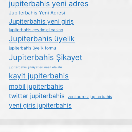
jupiterbahis yeni adres
Jupiterbahis Yeni Adresi
Jupiterbahis yeni giriş
jupiterbahis çevrimiçi casino
Jupiterbahis üyelik
jupiterbahis üyelik formu
Jupiterbahis Şikayet
jupiterbahis şikâyetleri nasıl ele alır
kayit jupiterbahis
mobil jupiterbahis
twitter jupiterbahis
yeni adresi jupiterbahis
yeni giris jupiterbahis