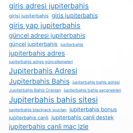
giris adresi jupiterbahis
giris jupiterbahis
girisi jupiterbahis
giris yap jupiterbahis
güncel adresi jupiterbahis
güncel jupiterbahis
jupiterbahis
jupiterbahis adres
jupiterbahis adres güncellemeleri
Jupiterbahis Adresi
Jupiterbahis Bahis
jupiterbahis bahis adresi
Jupiterbahis Bahis Oranları
jupiterbahis bahis seçenekleri
Jupiterbahis bahis sitesi
jupiterbahis bonus
jupiterbahis blackjack i̇puçları
jupiterbahis canli destek
jupiterbahis canli
jupiterbahis canli maç izle