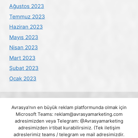
Ağustos 2023
Temmuz 2023
Haziran 2023
Mayıs 2023
Nisan 2023
Mart 2023
Şubat 2023
Ocak 2023
Avrasya'nın en büyük reklam platformunda olmak için
Microsoft Teams:
reklam@avrasyamarketing.com
adresimizden veya Telegram: @Avrasyamarketing
adresimizden irtibat kurabilirsiniz. (Tek iletişim
adreslerimiz teams / telegram ve mail adresimizdir.