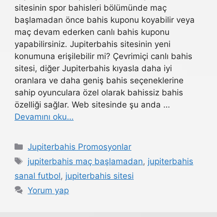
sitesinin spor bahisleri bölümünde maç
başlamadan önce bahis kuponu koyabilir veya
maç devam ederken canlı bahis kuponu
yapabilirsiniz. Jupiterbahis sitesinin yeni
konumuna erişilebilir mi? Çevrimiçi canlı bahis
sitesi, diğer Jupiterbahis kıyasla daha iyi
oranlara ve daha geniş bahis seçeneklerine
sahip oyunculara özel olarak bahissiz bahis
özelliği sağlar. Web sitesinde şu anda …
Devamını oku…
Kategoriler
Jupiterbahis Promosyonlar
Etiketler
jupiterbahis maç başlamadan
,
jupiterbahis
sanal futbol
,
jupiterbahis sitesi
Yorum yap