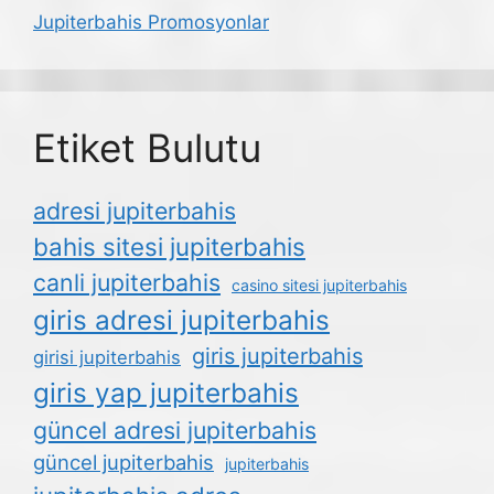
Jupiterbahis Promosyonlar
Etiket Bulutu
adresi jupiterbahis
bahis sitesi jupiterbahis
canli jupiterbahis
casino sitesi jupiterbahis
giris adresi jupiterbahis
giris jupiterbahis
girisi jupiterbahis
giris yap jupiterbahis
güncel adresi jupiterbahis
güncel jupiterbahis
jupiterbahis