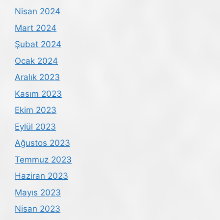
Nisan 2024
Mart 2024
Şubat 2024
Ocak 2024
Aralık 2023
Kasım 2023
Ekim 2023
Eylül 2023
Ağustos 2023
Temmuz 2023
Haziran 2023
Mayıs 2023
Nisan 2023