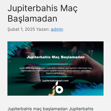
Jupiterbahis Maç
Başlamadan
Şubat 1, 2025
Yazarı:
admin
Jupiterbahis maç başlamadan Jupiterbahis