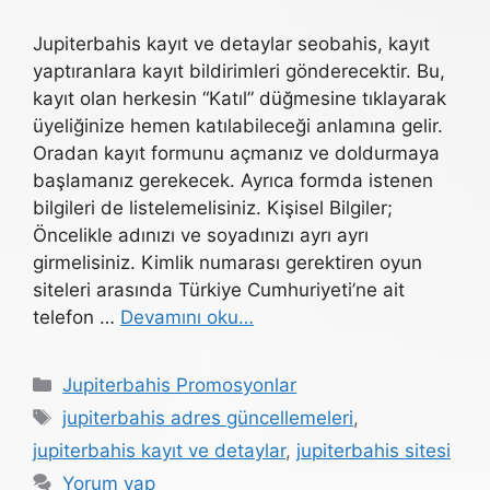
Jupiterbahis kayıt ve detaylar seobahis, kayıt
yaptıranlara kayıt bildirimleri gönderecektir. Bu,
kayıt olan herkesin “Katıl” düğmesine tıklayarak
üyeliğinize hemen katılabileceği anlamına gelir.
Oradan kayıt formunu açmanız ve doldurmaya
başlamanız gerekecek. Ayrıca formda istenen
bilgileri de listelemelisiniz. Kişisel Bilgiler;
Öncelikle adınızı ve soyadınızı ayrı ayrı
girmelisiniz. Kimlik numarası gerektiren oyun
siteleri arasında Türkiye Cumhuriyeti’ne ait
telefon …
Devamını oku…
Kategoriler
Jupiterbahis Promosyonlar
Etiketler
jupiterbahis adres güncellemeleri
,
jupiterbahis kayıt ve detaylar
,
jupiterbahis sitesi
Yorum yap