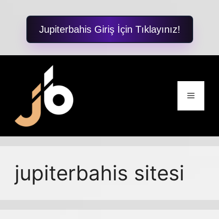
Jupiterbahis Giriş İçin Tıklayınız!
İçeriğe
atla
Menü
jupiterbahis sitesi