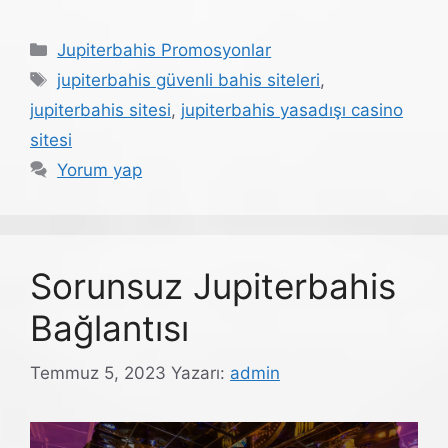
Kategoriler
Jupiterbahis Promosyonlar
Etiketler
jupiterbahis güvenli bahis siteleri
,
jupiterbahis sitesi
,
jupiterbahis yasadışı casino
sitesi
Yorum yap
Sorunsuz Jupiterbahis
Bağlantısı
Temmuz 5, 2023
Yazarı:
admin