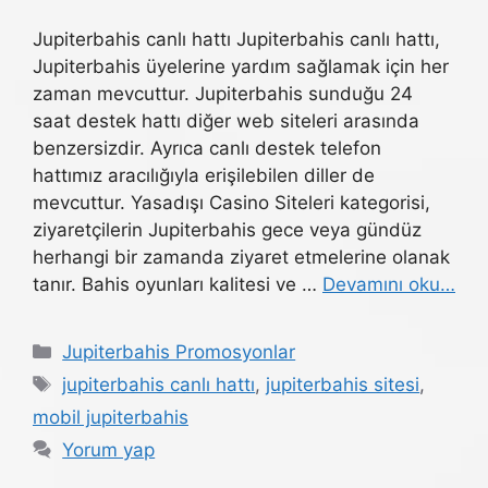
Jupiterbahis canlı hattı Jupiterbahis canlı hattı,
Jupiterbahis üyelerine yardım sağlamak için her
zaman mevcuttur. Jupiterbahis sunduğu 24
saat destek hattı diğer web siteleri arasında
benzersizdir. Ayrıca canlı destek telefon
hattımız aracılığıyla erişilebilen diller de
mevcuttur. Yasadışı Casino Siteleri kategorisi,
ziyaretçilerin Jupiterbahis gece veya gündüz
herhangi bir zamanda ziyaret etmelerine olanak
tanır. Bahis oyunları kalitesi ve …
Devamını oku…
Kategoriler
Jupiterbahis Promosyonlar
Etiketler
jupiterbahis canlı hattı
,
jupiterbahis sitesi
,
mobil jupiterbahis
Yorum yap