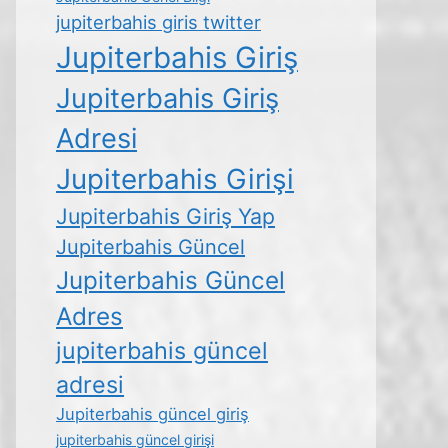
jupiterbahis giris twitter
Jupiterbahis Giriş
Jupiterbahis Giriş
Adresi
Jupiterbahis Girişi
Jupiterbahis Giriş Yap
Jupiterbahis Güncel
Jupiterbahis Güncel
Adres
jupiterbahis güncel
adresi
Jupiterbahis güncel giriş
jupiterbahis güncel girişi