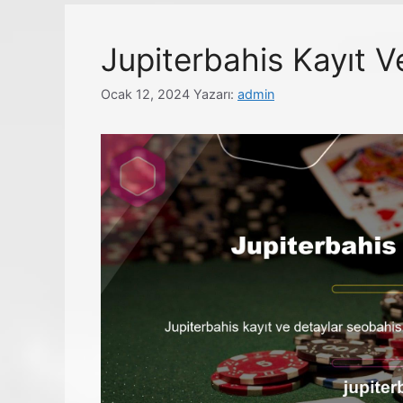
Jupiterbahis Kayıt V
Ocak 12, 2024
Yazarı:
admin