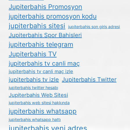
Jupiterbahis Promosyon
jupiterbahis promosyon kodu
jupiterbahis sitesi
jupiterbahis son giriş adresi
Jupiterbahis Spor Bahisleri
jupiterbahis telegram
Jupiterbahis TV
jupiterbahis tv canli maç
jupiterbahis tv canli maç izle
jupiterbahis tv izle
Jupiterbahis Twitter
jupiterbahis twitter hesabı
Jupiterbahis Web Sitesi
jupiterbahis web sitesi hakkında
jupiterbahis whatsapp
jupiterbahis whatsapp hattı
jupiterbahis yeni adres