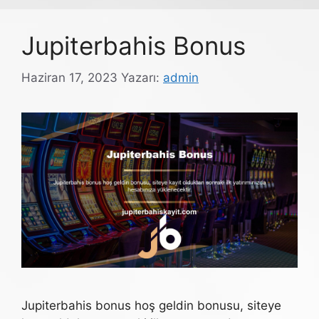
Jupiterbahis Bonus
Haziran 17, 2023
Yazarı:
admin
Jupiterbahis bonus hoş geldin bonusu, siteye