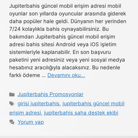
Jupiterbahis güncel mobil erişim adresi mobil
oyunlar son yıllarda oyuncular arasında giderek
daha popüler hale geldi. Dünyanın her yerinden
7/24 kolaylıkla bahis oynayabilirsiniz. Bu
bakımdan Jupiterbahis güncel mobil erişim
adresi bahis sitesi Android veya iOS işletim
sistemleriyle kaplanabilir. En son başvuru
paketini yeni adresiniz veya yeni sosyal medya
hesabınız aracılığıyla alacaksınız. Bu nedenle
farklı ödeme …
Devamını oku…
Kategoriler
Jupiterbahis Promosyonlar
Etiketler
girisi jupiterbahis
,
jupiterbahis güncel mobil
erişim adresi
,
jupiterbahis saha destek ekibi
Yorum yap