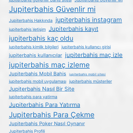
Jupiterbahis Güvenlir mi
jupiterbahis instagram
Jupiterbahis Hakkında
Jupiterbahis kayıt
jupiterbahis i̇letişim
jupiterbahis kaç oldu
jupiterbahis kimlik bilgileri
jupiterbahis kullanıcı girişi
jupiterbahis maç izle
jupiterbahis kullanıcılar
jupiterbahis maç izleme
Jupiterbahis Mobil Bahis
jupiterbahis mobil sitesi
jupiterbahis mobil uygulaması
jupiterbahis müşteriler
Jupiterbahis Nasıl Bir Site
jupiterbahis para yatirma
Jupiterbahis Para Yatırma
Jupiterbahis Para Çekme
Jupiterbahis Poker Nasıl Oynanır
Jupiterbahis Profili