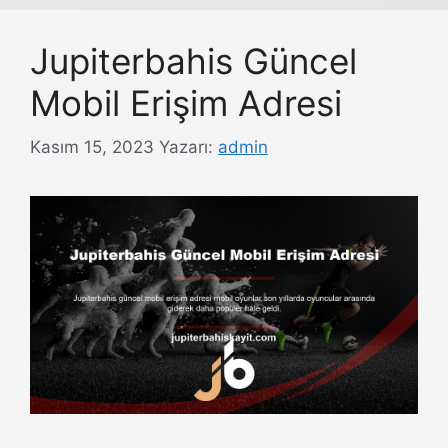
Jupiterbahis Güncel
Mobil Erişim Adresi
Kasım 15, 2023
Yazarı:
admin