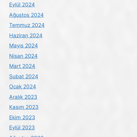
Eylül 2024
Ağustos 2024
Temmuz 2024
Haziran 2024
Mayıs 2024
Nisan 2024
Mart 2024
Şubat 2024
Ocak 2024
Aralık 2023
Kasım 2023
Ekim 2023
Eylül 2023