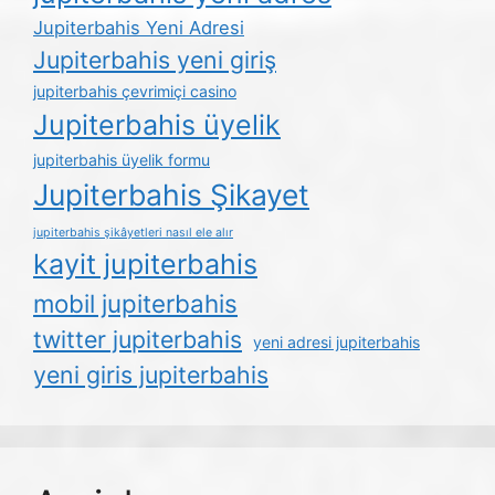
Jupiterbahis Yeni Adresi
Jupiterbahis yeni giriş
jupiterbahis çevrimiçi casino
Jupiterbahis üyelik
jupiterbahis üyelik formu
Jupiterbahis Şikayet
jupiterbahis şikâyetleri nasıl ele alır
kayit jupiterbahis
mobil jupiterbahis
twitter jupiterbahis
yeni adresi jupiterbahis
yeni giris jupiterbahis