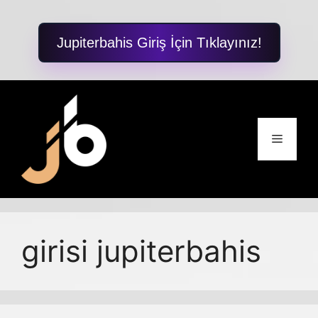
Jupiterbahis Giriş İçin Tıklayınız!
İçeriğe
atla
Menü
girisi jupiterbahis