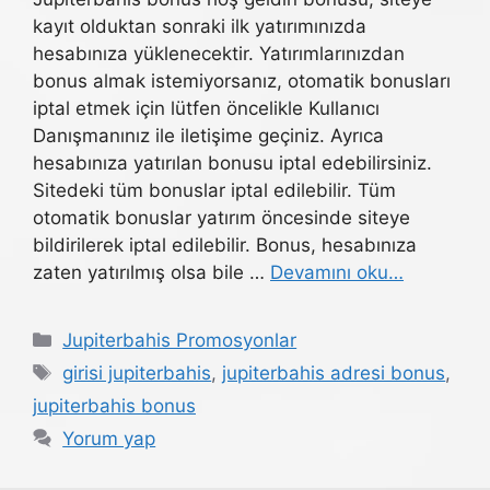
kayıt olduktan sonraki ilk yatırımınızda
hesabınıza yüklenecektir. Yatırımlarınızdan
bonus almak istemiyorsanız, otomatik bonusları
iptal etmek için lütfen öncelikle Kullanıcı
Danışmanınız ile iletişime geçiniz. Ayrıca
hesabınıza yatırılan bonusu iptal edebilirsiniz.
Sitedeki tüm bonuslar iptal edilebilir. Tüm
otomatik bonuslar yatırım öncesinde siteye
bildirilerek iptal edilebilir. Bonus, hesabınıza
zaten yatırılmış olsa bile …
Devamını oku…
Kategoriler
Jupiterbahis Promosyonlar
Etiketler
girisi jupiterbahis
,
jupiterbahis adresi bonus
,
jupiterbahis bonus
Yorum yap