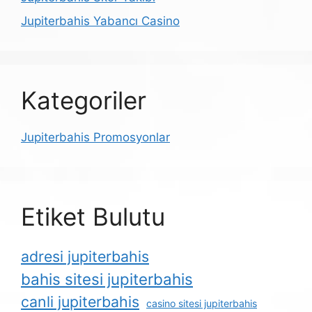
Jupiterbahis Yabancı Casino
Kategoriler
Jupiterbahis Promosyonlar
Etiket Bulutu
adresi jupiterbahis
bahis sitesi jupiterbahis
canli jupiterbahis
casino sitesi jupiterbahis