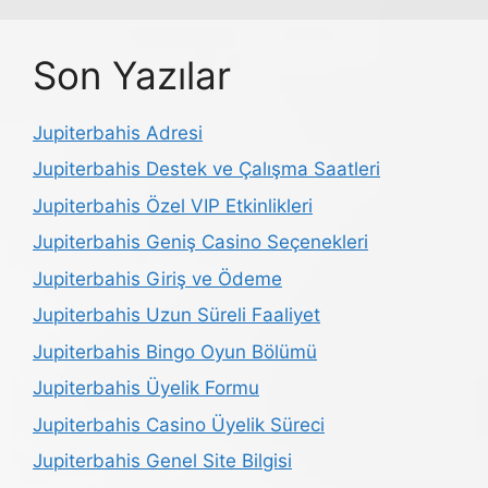
Son Yazılar
Jupiterbahis Adresi
Jupiterbahis Destek ve Çalışma Saatleri
Jupiterbahis Özel VIP Etkinlikleri
Jupiterbahis Geniş Casino Seçenekleri
Jupiterbahis Giriş ve Ödeme
Jupiterbahis Uzun Süreli Faaliyet
Jupiterbahis Bingo Oyun Bölümü
Jupiterbahis Üyelik Formu
Jupiterbahis Casino Üyelik Süreci
Jupiterbahis Genel Site Bilgisi