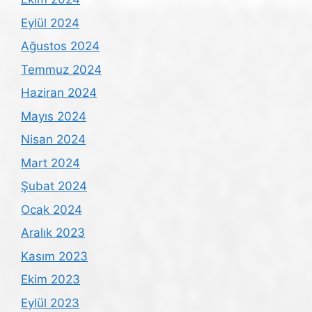
Eylül 2024
Ağustos 2024
Temmuz 2024
Haziran 2024
Mayıs 2024
Nisan 2024
Mart 2024
Şubat 2024
Ocak 2024
Aralık 2023
Kasım 2023
Ekim 2023
Eylül 2023