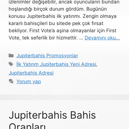
izlenimler değişebilir, ancak oyuncuların bundan
hoşlandığı birçok durum gördüm. Bugünün
konusu Jupiterbahis ilk yatırımı. Zengin olmaya
kararlı bahisçileri bu sitede pek çok fırsat
bekliyor. First Vote’a aşina olmayanlar için First
Vote, tek seferlik bir hizmettir. …
Devamını oku…
Kategoriler
Jupiterbahis Promosyonlar
Etiketler
İlk Yatırım Jupiterbahis Yeni Adresi
,
Jupiterbahis Adresi
Yorum yap
Jupiterbahis Bahis
Oranları