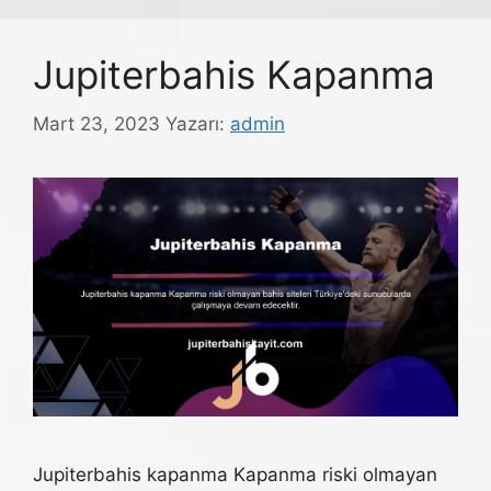
Jupiterbahis Kapanma
Mart 23, 2023
Yazarı:
admin
Jupiterbahis kapanma Kapanma riski olmayan