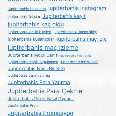
jupiterbahis instagram
Jupiterbahis Hakkında
Jupiterbahis kayıt
jupiterbahis i̇letişim
jupiterbahis kaç oldu
jupiterbahis kimlik bilgileri
jupiterbahis kullanıcı girişi
jupiterbahis maç izle
jupiterbahis kullanıcılar
jupiterbahis maç izleme
Jupiterbahis Mobil Bahis
jupiterbahis mobil sitesi
jupiterbahis mobil uygulaması
jupiterbahis müşteriler
Jupiterbahis Nasıl Bir Site
jupiterbahis para yatirma
Jupiterbahis Para Yatırma
Jupiterbahis Para Çekme
Jupiterbahis Poker Nasıl Oynanır
Jupiterbahis Profili
Jupiterbahis Promosyon