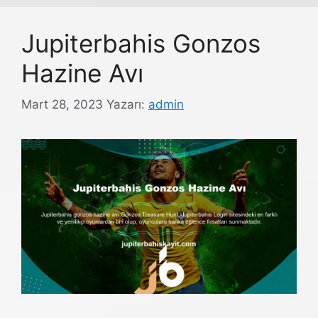
Jupiterbahis Gonzos
Hazine Avı
Mart 28, 2023
Yazarı:
admin