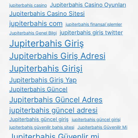
Jupiterbahis Casino Oyunları
jupiterbahis casino
Jupiterbahis Casino Sitesi
jupiterbahis com
jupiterbahis finansal i̇şlemler
jupiterbahis giris twitter
Jupiterbahis Genel Bilgi
Jupiterbahis Giriş
Jupiterbahis Giriş Adresi
Jupiterbahis Girişi
Jupiterbahis Giriş Yap
Jupiterbahis Güncel
Jupiterbahis Güncel Adres
jupiterbahis güncel adresi
Jupiterbahis güncel giriş
jupiterbahis güncel girişi
jupiterbahis güvenilir bahis sitesi
Jupiterbahis Güvenilir Mi
Jupiterbahis Güvenlir mi