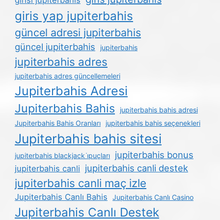
girisi jupiterbahis
giris yap jupiterbahis
güncel adresi jupiterbahis
güncel jupiterbahis
jupiterbahis
jupiterbahis adres
jupiterbahis adres güncellemeleri
Jupiterbahis Adresi
Jupiterbahis Bahis
jupiterbahis bahis adresi
Jupiterbahis Bahis Oranları
jupiterbahis bahis seçenekleri
Jupiterbahis bahis sitesi
jupiterbahis bonus
jupiterbahis blackjack i̇puçları
jupiterbahis canli destek
jupiterbahis canli
jupiterbahis canli maç izle
Jupiterbahis Canlı Bahis
Jupiterbahis Canlı Casino
Jupiterbahis Canlı Destek