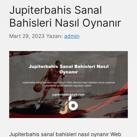
Jupiterbahis Sanal
Bahisleri Nasıl Oynanır
Mart 29, 2023
Yazarı:
admin
Jupiterbahis sanal bahisleri nasıl oynanır Web