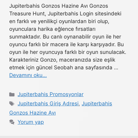
Jupiterbahis Gonzos Hazine Avı Gonzos
Treasure Hunt, Jupiterbahis Login sitesindeki
en farklı ve yenilikçi oyunlardan biri olup,
oyunculara harika eğlence fırsatları
sunmaktadır. Bu canlı oynanabilir oyun ile her
oyuncu farklı bir macera ile karşı karşıyadır. Bu
oyun ile her oyuncuya farklı bir oyun sunulacak.
Karakteriniz Gonzo, maceranızda size eşlik
etmek için güncel Seobah ana sayfasında …
Devamını oku…
Kategoriler
Jupiterbahis Promosyonlar
Etiketler
Jupiterbahis Giriş Adresi
,
Jupiterbahis
Gonzos Hazine Avı
Yorum yap