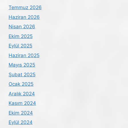
Temmuz 2026
Haziran 2026
Nisan 2026
Ekim 2025
Eylül 2025
Haziran 2025
Mayıs 2025
Şubat 2025
Ocak 2025
Aralık 2024
Kasım 2024
Ekim 2024
Eylül 2024