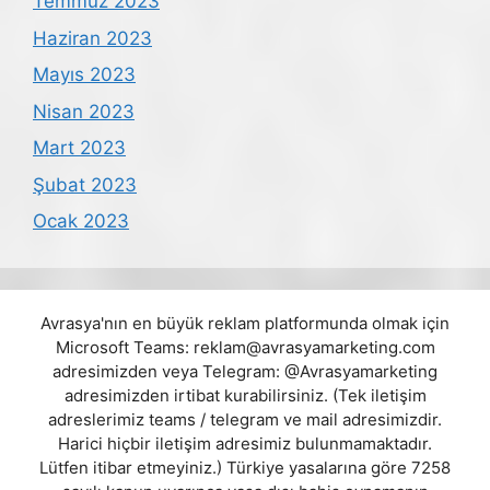
Temmuz 2023
Haziran 2023
Mayıs 2023
Nisan 2023
Mart 2023
Şubat 2023
Ocak 2023
Avrasya'nın en büyük reklam platformunda olmak için
Microsoft Teams:
reklam@avrasyamarketing.com
adresimizden veya Telegram: @Avrasyamarketing
adresimizden irtibat kurabilirsiniz. (Tek iletişim
adreslerimiz teams / telegram ve mail adresimizdir.
Harici hiçbir iletişim adresimiz bulunmamaktadır.
Lütfen itibar etmeyiniz.) Türkiye yasalarına göre 7258