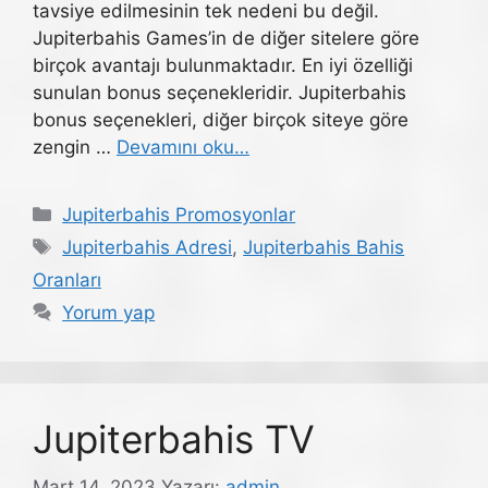
tavsiye edilmesinin tek nedeni bu değil.
Jupiterbahis Games’in de diğer sitelere göre
birçok avantajı bulunmaktadır. En iyi özelliği
sunulan bonus seçenekleridir. Jupiterbahis
bonus seçenekleri, diğer birçok siteye göre
zengin …
Devamını oku…
Kategoriler
Jupiterbahis Promosyonlar
Etiketler
Jupiterbahis Adresi
,
Jupiterbahis Bahis
Oranları
Yorum yap
Jupiterbahis TV
Mart 14, 2023
Yazarı:
admin