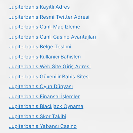
Jupiterbahis Kayıtlı Adres
Jupiterbahis Resmi Twitter Adresi
Jupiterbahis Canlı Maç İzleme
Jupiterbahis Canlı Casino Avantajları
Jupiterbahis Belge Teslimi
Jupiterbahis Kullanıcı Bahisleri
Jupiterbahis Web Site Giriş Adresi
Jupiterbahis Güvenilir Bahis Sitesi
Jupiterbahis Oyun Dünyası
Jupiterbahis Finansal İşlemler
Jupiterbahis Blackjack Oynama
Jupiterbahis Skor Takibi
Jupiterbahis Yabancı Casino