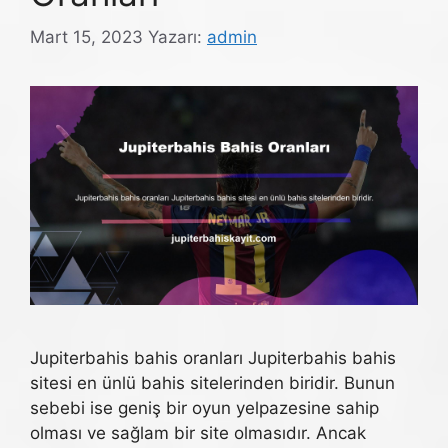
Mart 15, 2023
Yazarı:
admin
Jupiterbahis bahis oranları Jupiterbahis bahis
sitesi en ünlü bahis sitelerinden biridir. Bunun
sebebi ise geniş bir oyun yelpazesine sahip
olması ve sağlam bir site olmasıdır. Ancak