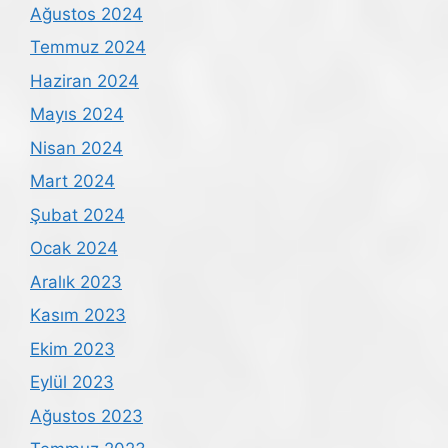
Ağustos 2024
Temmuz 2024
Haziran 2024
Mayıs 2024
Nisan 2024
Mart 2024
Şubat 2024
Ocak 2024
Aralık 2023
Kasım 2023
Ekim 2023
Eylül 2023
Ağustos 2023