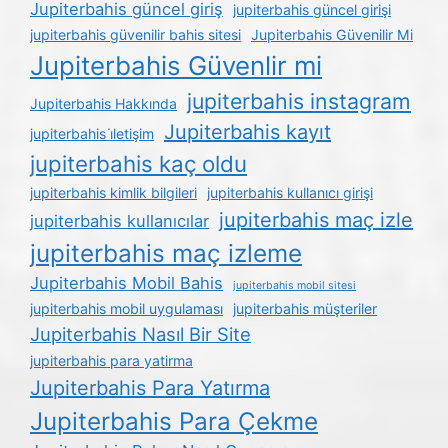
Jupiterbahis güncel giriş
jupiterbahis güncel girişi
jupiterbahis güvenilir bahis sitesi
Jupiterbahis Güvenilir Mi
Jupiterbahis Güvenlir mi
jupiterbahis instagram
Jupiterbahis Hakkında
Jupiterbahis kayıt
jupiterbahis i̇letişim
jupiterbahis kaç oldu
jupiterbahis kimlik bilgileri
jupiterbahis kullanıcı girişi
jupiterbahis maç izle
jupiterbahis kullanıcılar
jupiterbahis maç izleme
Jupiterbahis Mobil Bahis
jupiterbahis mobil sitesi
jupiterbahis mobil uygulaması
jupiterbahis müşteriler
Jupiterbahis Nasıl Bir Site
jupiterbahis para yatirma
Jupiterbahis Para Yatırma
Jupiterbahis Para Çekme