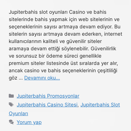
Jupiterbahis slot oyunları Casino ve bahis
sitelerinde bahis yapmak için web sitelerinin ve
seçeneklerinin sayısı artmaya devam ediyor. Bu
sitelerin sayısı artmaya devam ederken, internet
kullanıcılarının kaliteli ve güvenilir siteler
aramaya devam ettiği söylenebilir. Güvenilirlik
ve sorunsuz bir ödeme süreci genellikle
premium siteler listesinde üst sıralarda yer alır,
ancak casino ve bahis seçeneklerinin çeşitliliği
göz …
Devamını oku…
Kategoriler
Jupiterbahis Promosyonlar
Etiketler
Jupiterbahis Casino Sitesi
,
Jupiterbahis Slot
Oyunları
Yorum yap