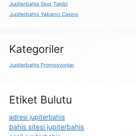
Jupiterbahis Skor Takibi
Jupiterbahis Yabancı Casino
Kategoriler
Jupiterbahis Promosyonlar
Etiket Bulutu
adresi jupiterbahis
bahis sitesi jupiterbahis