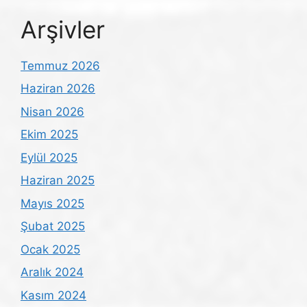
Arşivler
Temmuz 2026
Haziran 2026
Nisan 2026
Ekim 2025
Eylül 2025
Haziran 2025
Mayıs 2025
Şubat 2025
Ocak 2025
Aralık 2024
Kasım 2024