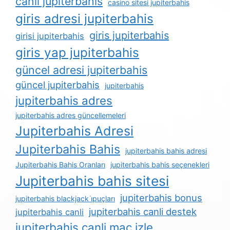
canli jupiterbahis
casino sitesi jupiterbahis
giris adresi jupiterbahis
giris jupiterbahis
girisi jupiterbahis
giris yap jupiterbahis
güncel adresi jupiterbahis
güncel jupiterbahis
jupiterbahis
jupiterbahis adres
jupiterbahis adres güncellemeleri
Jupiterbahis Adresi
Jupiterbahis Bahis
jupiterbahis bahis adresi
Jupiterbahis Bahis Oranları
jupiterbahis bahis seçenekleri
Jupiterbahis bahis sitesi
jupiterbahis bonus
jupiterbahis blackjack i̇puçları
jupiterbahis canli destek
jupiterbahis canli
jupiterbahis canli maç izle