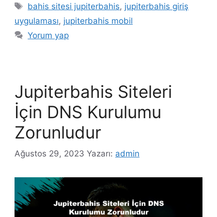
Etiketler
bahis sitesi jupiterbahis
,
jupiterbahis giriş
uygulaması
,
jupiterbahis mobil
Yorum yap
Jupiterbahis Siteleri
İçin DNS Kurulumu
Zorunludur
Ağustos 29, 2023
Yazarı:
admin