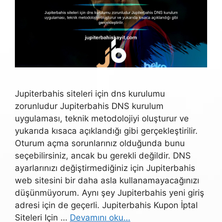
Jupiterbahis siteleri için dns kurulumu
zorunludur Jupiterbahis DNS kurulum
uygulaması, teknik metodolojiyi oluşturur ve
yukarıda kısaca açıklandığı gibi gerçekleştirilir.
Oturum açma sorunlarınız olduğunda bunu
seçebilirsiniz, ancak bu gerekli değildir. DNS
ayarlarınızı değiştirmediğiniz için Jupiterbahis
web sitesini bir daha asla kullanamayacağınızı
düşünmüyorum. Aynı şey Jupiterbahis yeni giriş
adresi için de geçerli. Jupiterbahis Kupon İptal
Siteleri Için …
Devamını oku…