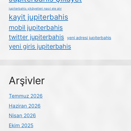
jupiterbahis şikâyetleri nasıl ele alır
kayit jupiterbahis
mobil jupiterbahis
twitter jupiterbahis
yeni adresi jupiterbahis
yeni giris jupiterbahis
Arşivler
Temmuz 2026
Haziran 2026
Nisan 2026
Ekim 2025