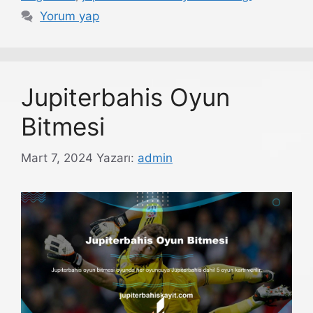
Yorum yap
Jupiterbahis Oyun
Bitmesi
Mart 7, 2024
Yazarı:
admin