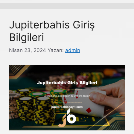
Jupiterbahis Giriş
Bilgileri
Nisan 23, 2024
Yazarı:
admin