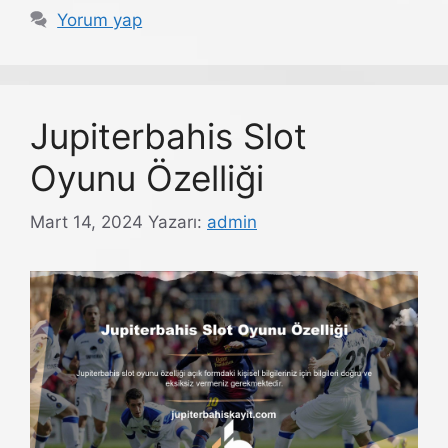
Yorum yap
Jupiterbahis Slot
Oyunu Özelliği
Mart 14, 2024
Yazarı:
admin