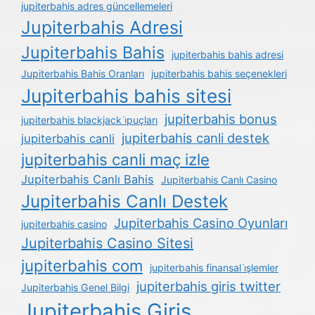
jupiterbahis adres güncellemeleri
Jupiterbahis Adresi
Jupiterbahis Bahis
jupiterbahis bahis adresi
Jupiterbahis Bahis Oranları
jupiterbahis bahis seçenekleri
Jupiterbahis bahis sitesi
jupiterbahis bonus
jupiterbahis blackjack i̇puçları
jupiterbahis canli destek
jupiterbahis canli
jupiterbahis canli maç izle
Jupiterbahis Canlı Bahis
Jupiterbahis Canlı Casino
Jupiterbahis Canlı Destek
Jupiterbahis Casino Oyunları
jupiterbahis casino
Jupiterbahis Casino Sitesi
jupiterbahis com
jupiterbahis finansal i̇şlemler
jupiterbahis giris twitter
Jupiterbahis Genel Bilgi
Jupiterbahis Giriş