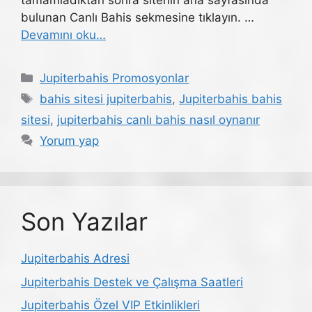
tamamladıktan sonra sitenin ana sayfasında
bulunan Canlı Bahis sekmesine tıklayın. …
Devamını oku…
Kategoriler
Jupiterbahis Promosyonlar
Etiketler
bahis sitesi jupiterbahis
,
Jupiterbahis bahis
sitesi
,
jupiterbahis canlı bahis nasıl oynanır
Yorum yap
Son Yazılar
Jupiterbahis Adresi
Jupiterbahis Destek ve Çalışma Saatleri
Jupiterbahis Özel VIP Etkinlikleri