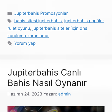
Kategoriler
Jupiterbahis Promosyonlar
Etiketler
bahis sitesi jupiterbahis
,
jupiterbahis popüler
rulet oyunu
,
jupiterbahis siteleri i̇çin dns
kurulumu zorunludur
Yorum yap
Jupiterbahis Canlı
Bahis Nasıl Oynanır
Haziran 24, 2023
Yazarı:
admin