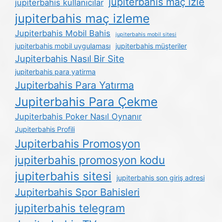
jupiterbahis maç izle
jupiterbahis kullanıcılar
jupiterbahis maç izleme
Jupiterbahis Mobil Bahis
jupiterbahis mobil sitesi
jupiterbahis mobil uygulaması
jupiterbahis müşteriler
Jupiterbahis Nasıl Bir Site
jupiterbahis para yatirma
Jupiterbahis Para Yatırma
Jupiterbahis Para Çekme
Jupiterbahis Poker Nasıl Oynanır
Jupiterbahis Profili
Jupiterbahis Promosyon
jupiterbahis promosyon kodu
jupiterbahis sitesi
jupiterbahis son giriş adresi
Jupiterbahis Spor Bahisleri
jupiterbahis telegram