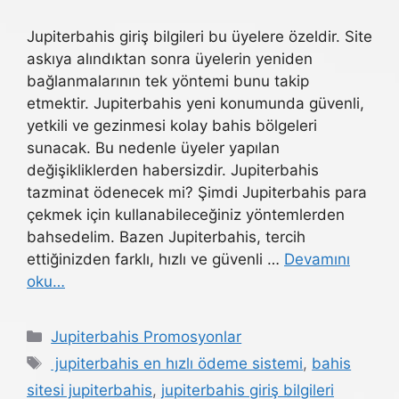
Jupiterbahis giriş bilgileri bu üyelere özeldir. Site
askıya alındıktan sonra üyelerin yeniden
bağlanmalarının tek yöntemi bunu takip
etmektir. Jupiterbahis yeni konumunda güvenli,
yetkili ve gezinmesi kolay bahis bölgeleri
sunacak. Bu nedenle üyeler yapılan
değişikliklerden habersizdir. Jupiterbahis
tazminat ödenecek mi? Şimdi Jupiterbahis para
çekmek için kullanabileceğiniz yöntemlerden
bahsedelim. Bazen Jupiterbahis, tercih
ettiğinizden farklı, hızlı ve güvenli …
Devamını
oku…
Kategoriler
Jupiterbahis Promosyonlar
Etiketler
jupiterbahis en hızlı ödeme sistemi
,
bahis
sitesi jupiterbahis
,
jupiterbahis giriş bilgileri