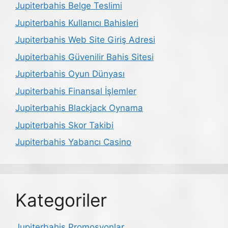
Jupiterbahis Belge Teslimi
Jupiterbahis Kullanıcı Bahisleri
Jupiterbahis Web Site Giriş Adresi
Jupiterbahis Güvenilir Bahis Sitesi
Jupiterbahis Oyun Dünyası
Jupiterbahis Finansal İşlemler
Jupiterbahis Blackjack Oynama
Jupiterbahis Skor Takibi
Jupiterbahis Yabancı Casino
Kategoriler
Jupiterbahis Promosyonlar