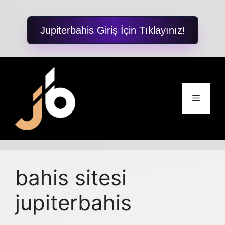
Jupiterbahis Giriş İçin Tıklayınız!
İçeriğe
atla
Menü
bahis sitesi
jupiterbahis