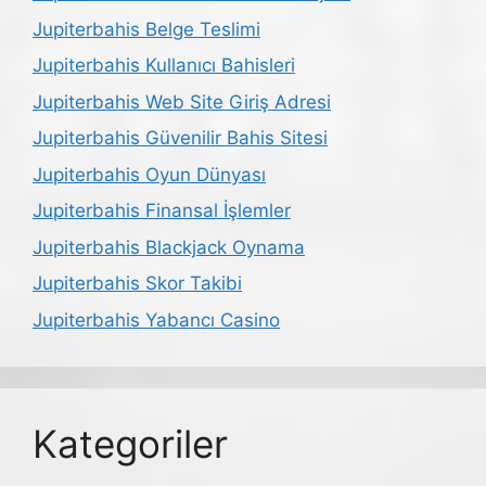
Jupiterbahis Belge Teslimi
Jupiterbahis Kullanıcı Bahisleri
Jupiterbahis Web Site Giriş Adresi
Jupiterbahis Güvenilir Bahis Sitesi
Jupiterbahis Oyun Dünyası
Jupiterbahis Finansal İşlemler
Jupiterbahis Blackjack Oynama
Jupiterbahis Skor Takibi
Jupiterbahis Yabancı Casino
Kategoriler