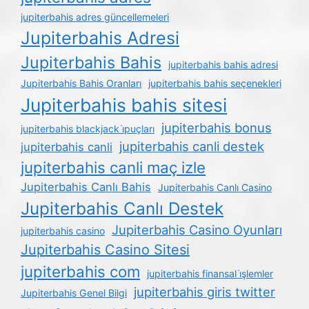
jupiterbahis adres güncellemeleri
Jupiterbahis Adresi
Jupiterbahis Bahis
jupiterbahis bahis adresi
Jupiterbahis Bahis Oranları
jupiterbahis bahis seçenekleri
Jupiterbahis bahis sitesi
jupiterbahis bonus
jupiterbahis blackjack i̇puçları
jupiterbahis canli destek
jupiterbahis canli
jupiterbahis canli maç izle
Jupiterbahis Canlı Bahis
Jupiterbahis Canlı Casino
Jupiterbahis Canlı Destek
Jupiterbahis Casino Oyunları
jupiterbahis casino
Jupiterbahis Casino Sitesi
jupiterbahis com
jupiterbahis finansal i̇şlemler
jupiterbahis giris twitter
Jupiterbahis Genel Bilgi