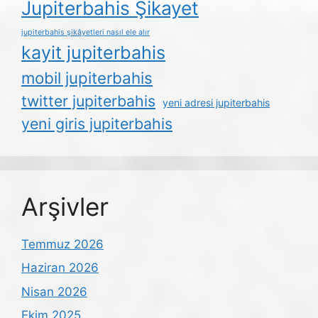
Jupiterbahis Şikayet
jupiterbahis şikâyetleri nasıl ele alır
kayit jupiterbahis
mobil jupiterbahis
twitter jupiterbahis
yeni adresi jupiterbahis
yeni giris jupiterbahis
Arşivler
Temmuz 2026
Haziran 2026
Nisan 2026
Ekim 2025