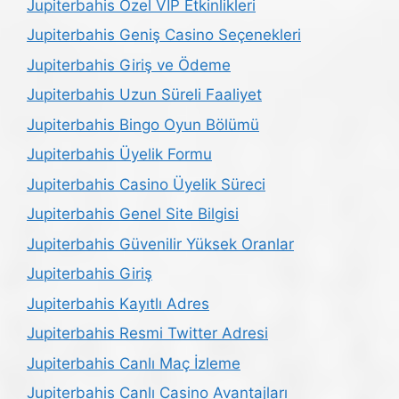
Jupiterbahis Özel VIP Etkinlikleri
Jupiterbahis Geniş Casino Seçenekleri
Jupiterbahis Giriş ve Ödeme
Jupiterbahis Uzun Süreli Faaliyet
Jupiterbahis Bingo Oyun Bölümü
Jupiterbahis Üyelik Formu
Jupiterbahis Casino Üyelik Süreci
Jupiterbahis Genel Site Bilgisi
Jupiterbahis Güvenilir Yüksek Oranlar
Jupiterbahis Giriş
Jupiterbahis Kayıtlı Adres
Jupiterbahis Resmi Twitter Adresi
Jupiterbahis Canlı Maç İzleme
Jupiterbahis Canlı Casino Avantajları