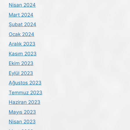
Nisan 2024
Mart 2024
Şubat 2024
Ocak 2024
Aralık 2023
Kasım 2023
Ekim 2023
Eylül 2023
Ağustos 2023
Temmuz 2023
Haziran 2023
Mayıs 2023
Nisan 2023