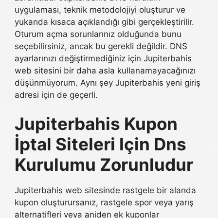
uygulaması, teknik metodolojiyi oluşturur ve
yukarıda kısaca açıklandığı gibi gerçekleştirilir.
Oturum açma sorunlarınız olduğunda bunu
seçebilirsiniz, ancak bu gerekli değildir. DNS
ayarlarınızı değiştirmediğiniz için Jupiterbahis
web sitesini bir daha asla kullanamayacağınızı
düşünmüyorum. Aynı şey Jupiterbahis yeni giriş
adresi için de geçerli.
Jupiterbahis Kupon
İptal Siteleri Için Dns
Kurulumu Zorunludur
Jupiterbahis web sitesinde rastgele bir alanda
kupon oluşturursanız, rastgele spor veya yarış
alternatifleri veya aniden ek kuponlar