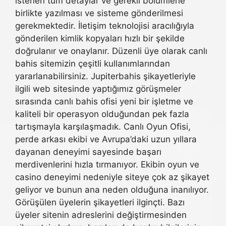
istenen tüm detaylar ve gerekli bölümlerle
birlikte yazılması ve sisteme gönderilmesi
gerekmektedir. İletişim teknolojisi aracılığıyla
gönderilen kimlik kopyaları hızlı bir şekilde
doğrulanır ve onaylanır. Düzenli üye olarak canlı
bahis sitemizin çeşitli kullanımlarından
yararlanabilirsiniz. Jupiterbahis şikayetleriyle
ilgili web sitesinde yaptığımız görüşmeler
sırasında canlı bahis ofisi yeni bir işletme ve
kaliteli bir operasyon olduğundan pek fazla
tartışmayla karşılaşmadık. Canlı Oyun Ofisi,
perde arkası ekibi ve Avrupa’daki uzun yıllara
dayanan deneyimi sayesinde başarı
merdivenlerini hızla tırmanıyor. Ekibin oyun ve
casino deneyimi nedeniyle siteye çok az şikayet
geliyor ve bunun ana neden olduğuna inanılıyor.
Görüşülen üyelerin şikayetleri ilginçti. Bazı
üyeler sitenin adreslerini değiştirmesinden