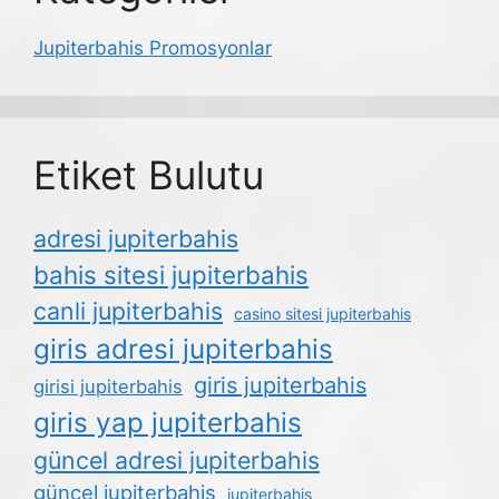
Jupiterbahis Promosyonlar
Etiket Bulutu
adresi jupiterbahis
bahis sitesi jupiterbahis
canli jupiterbahis
casino sitesi jupiterbahis
giris adresi jupiterbahis
giris jupiterbahis
girisi jupiterbahis
giris yap jupiterbahis
güncel adresi jupiterbahis
güncel jupiterbahis
jupiterbahis