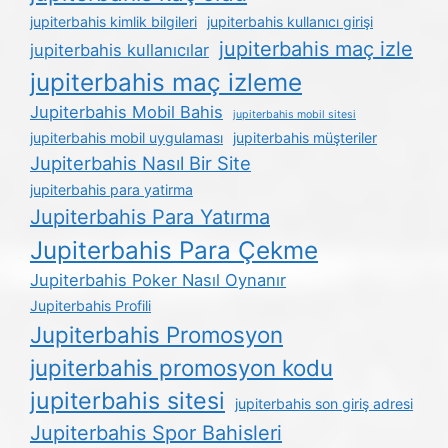
jupiterbahis kimlik bilgileri
jupiterbahis kullanıcı girişi
jupiterbahis maç izle
jupiterbahis kullanıcılar
jupiterbahis maç izleme
Jupiterbahis Mobil Bahis
jupiterbahis mobil sitesi
jupiterbahis mobil uygulaması
jupiterbahis müşteriler
Jupiterbahis Nasıl Bir Site
jupiterbahis para yatirma
Jupiterbahis Para Yatırma
Jupiterbahis Para Çekme
Jupiterbahis Poker Nasıl Oynanır
Jupiterbahis Profili
Jupiterbahis Promosyon
jupiterbahis promosyon kodu
jupiterbahis sitesi
jupiterbahis son giriş adresi
Jupiterbahis Spor Bahisleri