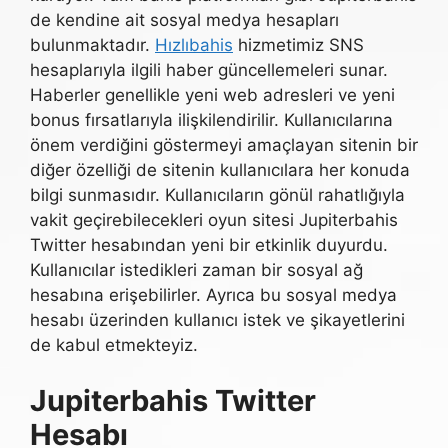
de kendine ait sosyal medya hesapları
bulunmaktadır.
Hızlıbahis
hizmetimiz SNS
hesaplarıyla ilgili haber güncellemeleri sunar.
Haberler genellikle yeni web adresleri ve yeni
bonus fırsatlarıyla ilişkilendirilir. Kullanıcılarına
önem verdiğini göstermeyi amaçlayan sitenin bir
diğer özelliği de sitenin kullanıcılara her konuda
bilgi sunmasıdır. Kullanıcıların gönül rahatlığıyla
vakit geçirebilecekleri oyun sitesi Jupiterbahis
Twitter hesabından yeni bir etkinlik duyurdu.
Kullanıcılar istedikleri zaman bir sosyal ağ
hesabına erişebilirler. Ayrıca bu sosyal medya
hesabı üzerinden kullanıcı istek ve şikayetlerini
de kabul etmekteyiz.
Jupiterbahis Twitter
Hesabı