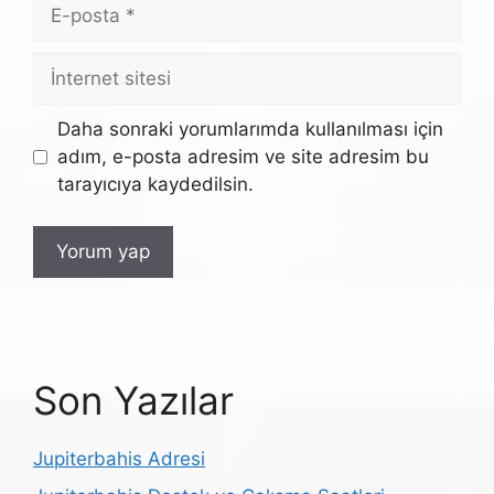
E-
posta
İnternet
sitesi
Daha sonraki yorumlarımda kullanılması için
adım, e-posta adresim ve site adresim bu
tarayıcıya kaydedilsin.
Son Yazılar
Jupiterbahis Adresi