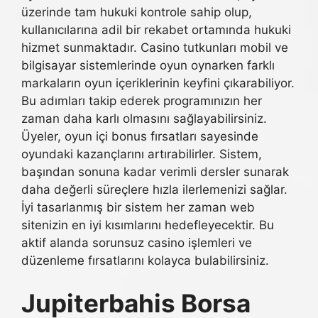
üzerinde tam hukuki kontrole sahip olup,
kullanıcılarına adil bir rekabet ortamında hukuki
hizmet sunmaktadır. Casino tutkunları mobil ve
bilgisayar sistemlerinde oyun oynarken farklı
markaların oyun içeriklerinin keyfini çıkarabiliyor.
Bu adımları takip ederek programınızın her
zaman daha karlı olmasını sağlayabilirsiniz.
Üyeler, oyun içi bonus fırsatları sayesinde
oyundaki kazançlarını artırabilirler. Sistem,
başından sonuna kadar verimli dersler sunarak
daha değerli süreçlere hızla ilerlemenizi sağlar.
İyi tasarlanmış bir sistem her zaman web
sitenizin en iyi kısımlarını hedefleyecektir. Bu
aktif alanda sorunsuz casino işlemleri ve
düzenleme fırsatlarını kolayca bulabilirsiniz.
Jupiterbahis Borsa