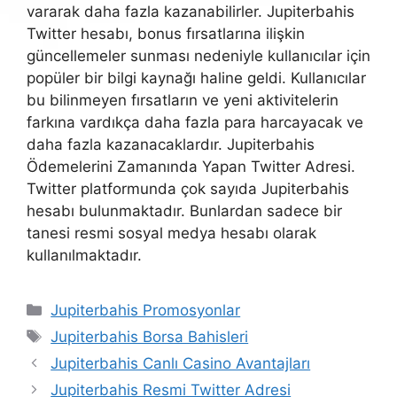
vararak daha fazla kazanabilirler. Jupiterbahis
Twitter hesabı, bonus fırsatlarına ilişkin
güncellemeler sunması nedeniyle kullanıcılar için
popüler bir bilgi kaynağı haline geldi. Kullanıcılar
bu bilinmeyen fırsatların ve yeni aktivitelerin
farkına vardıkça daha fazla para harcayacak ve
daha fazla kazanacaklardır. Jupiterbahis
Ödemelerini Zamanında Yapan Twitter Adresi.
Twitter platformunda çok sayıda Jupiterbahis
hesabı bulunmaktadır. Bunlardan sadece bir
tanesi resmi sosyal medya hesabı olarak
kullanılmaktadır.
Kategoriler
Jupiterbahis Promosyonlar
Etiketler
Jupiterbahis Borsa Bahisleri
Jupiterbahis Canlı Casino Avantajları
Jupiterbahis Resmi Twitter Adresi