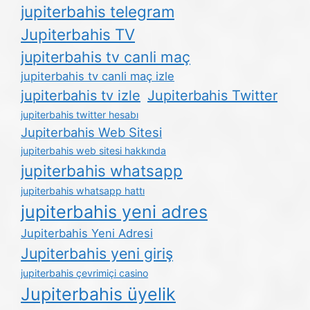
jupiterbahis telegram
Jupiterbahis TV
jupiterbahis tv canli maç
jupiterbahis tv canli maç izle
jupiterbahis tv izle
Jupiterbahis Twitter
jupiterbahis twitter hesabı
Jupiterbahis Web Sitesi
jupiterbahis web sitesi hakkında
jupiterbahis whatsapp
jupiterbahis whatsapp hattı
jupiterbahis yeni adres
Jupiterbahis Yeni Adresi
Jupiterbahis yeni giriş
jupiterbahis çevrimiçi casino
Jupiterbahis üyelik