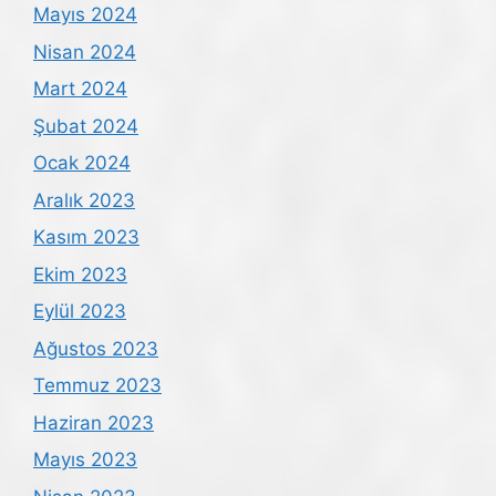
Mayıs 2024
Nisan 2024
Mart 2024
Şubat 2024
Ocak 2024
Aralık 2023
Kasım 2023
Ekim 2023
Eylül 2023
Ağustos 2023
Temmuz 2023
Haziran 2023
Mayıs 2023