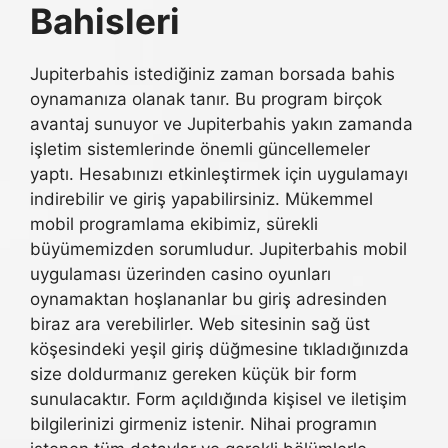
Bahisleri
Jupiterbahis istediğiniz zaman borsada bahis
oynamanıza olanak tanır. Bu program birçok
avantaj sunuyor ve Jupiterbahis yakın zamanda
işletim sistemlerinde önemli güncellemeler
yaptı. Hesabınızı etkinleştirmek için uygulamayı
indirebilir ve giriş yapabilirsiniz. Mükemmel
mobil programlama ekibimiz, sürekli
büyümemizden sorumludur. Jupiterbahis mobil
uygulaması üzerinden casino oyunları
oynamaktan hoşlananlar bu giriş adresinden
biraz ara verebilirler. Web sitesinin sağ üst
köşesindeki yeşil giriş düğmesine tıkladığınızda
size doldurmanız gereken küçük bir form
sunulacaktır. Form açıldığında kişisel ve iletişim
bilgilerinizi girmeniz istenir. Nihai programın