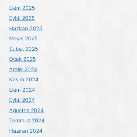
Ekim 2025
Eylül 2025
Haziran 2025
Mayıs 2025
Şubat 2025
Ocak 2025
Aralık 2024
Kasım 2024
Ekim 2024
Eylül 2024
Ağustos 2024
Temmuz 2024
Haziran 2024