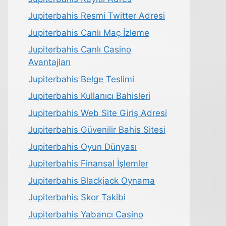
Jupiterbahis Resmi Twitter Adresi
Jupiterbahis Canlı Maç İzleme
Jupiterbahis Canlı Casino
Avantajları
Jupiterbahis Belge Teslimi
Jupiterbahis Kullanıcı Bahisleri
Jupiterbahis Web Site Giriş Adresi
Jupiterbahis Güvenilir Bahis Sitesi
Jupiterbahis Oyun Dünyası
Jupiterbahis Finansal İşlemler
Jupiterbahis Blackjack Oynama
Jupiterbahis Skor Takibi
Jupiterbahis Yabancı Casino