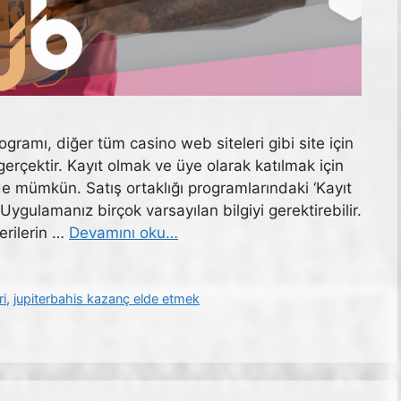
ogramı, diğer tüm casino web siteleri gibi site için
gerçektir. Kayıt olmak ve üye olarak katılmak için
de mümkün. Satış ortaklığı programlarındaki ‘Kayıt
 Uygulamanız birçok varsayılan bilgiyi gerektirebilir.
erilerin …
Devamını oku…
ri
,
jupiterbahis kazanç elde etmek