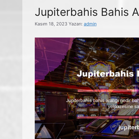
Jupiterbahis Bahis A
Kasım 18, 2023
Yazarı:
admin