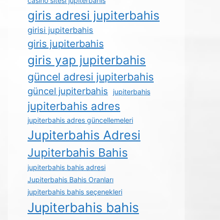
casino sitesi jupiterbahis
giris adresi jupiterbahis
girisi jupiterbahis
giris jupiterbahis
giris yap jupiterbahis
güncel adresi jupiterbahis
güncel jupiterbahis
jupiterbahis
jupiterbahis adres
jupiterbahis adres güncellemeleri
Jupiterbahis Adresi
Jupiterbahis Bahis
jupiterbahis bahis adresi
Jupiterbahis Bahis Oranları
jupiterbahis bahis seçenekleri
Jupiterbahis bahis