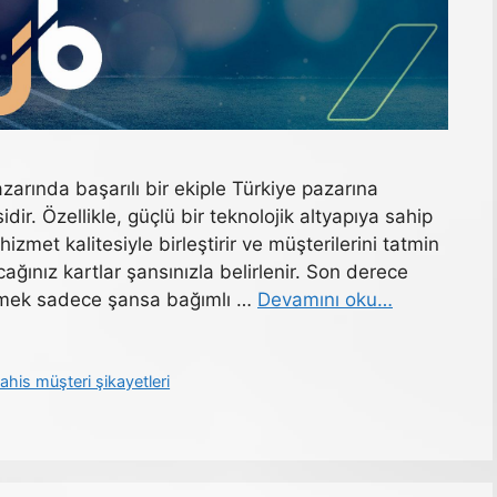
zarında başarılı bir ekiple Türkiye pazarına
dir. Özellikle, güçlü bir teknolojik altyapıya sahip
zmet kalitesiyle birleştirir ve müşterilerini tatmin
ağınız kartlar şansınızla belirlenir. Son derece
etmek sadece şansa bağımlı …
Devamını oku…
bahis müşteri şikayetleri