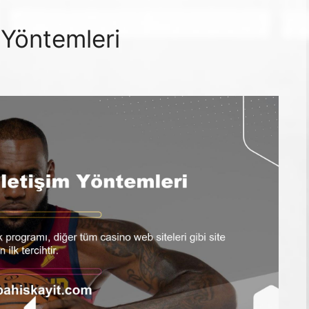
 Yöntemleri