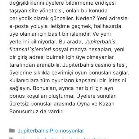
değişikliklerini üyelere bildirmeme endişesi
taşıyan site yöneticisi, onları bu konuda
periyodik olarak günceller. Neden? Yeni adresle
e-posta yoluyla iletişime geçmek, halihazırda
üye olanlar için basit bir işlemdir. Ve yeni
yerlerini bilmiyorlar. Bu arada,
Jupiterbahis
finansal i̇şlemleri
sosyal medya hesapları, yeni
bir giriş adresi bulmak için üye olmayanlar
tarafından aranabilir. Jupiterbahis casino sitesi,
üyelerine sıklıkla çevrimiçi oyun bonusları sağlar.
Kullanıcılara tüm oyunların kapsamlı bir listesini
sağlayın. Bonusları, ayrıca her biri için ayrı
bonus koşulları oluşturma. Üyelere sunulan
ücretsiz bonuslar arasında Oyna ve Kazan
Bonusumuz da vardır.
Kategoriler
Jupiterbahis Promosyonlar
Etiketler