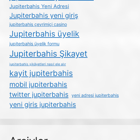
Jupiterbahis Yeni Adresi
Jupiterbahis yeni giriş
jupiterbahis çevrimiçi casino
Jupiterbahis üyelik
jupiterbahis üyelik formu
Jupiterbahis Şikayet
jupiterbahis şikâyetleri nasıl ele alır
kayit jupiterbahis
mobil jupiterbahis
twitter jupiterbahis
yeni adresi jupiterbahis
yeni giris jupiterbahis