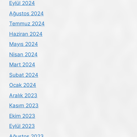
Eylül 2024
Ağustos 2024
Temmuz 2024
Haziran 2024
Mayıs 2024
Nisan 2024
Mart 2024
Şubat 2024
Ocak 2024
Aralık 2023
Kasım 2023
Ekim 2023
Eylül 2023
Ağustos 2023