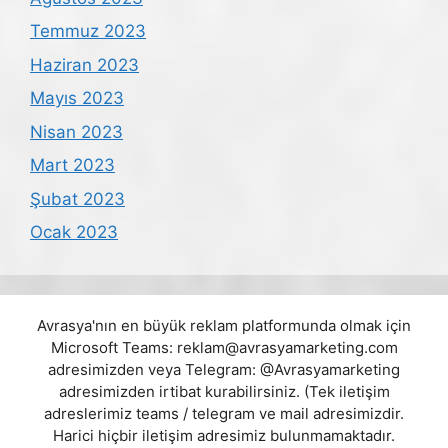
Temmuz 2023
Haziran 2023
Mayıs 2023
Nisan 2023
Mart 2023
Şubat 2023
Ocak 2023
Avrasya'nın en büyük reklam platformunda olmak için
Microsoft Teams:
reklam@avrasyamarketing.com
adresimizden veya Telegram: @Avrasyamarketing
adresimizden irtibat kurabilirsiniz. (Tek iletişim
adreslerimiz teams / telegram ve mail adresimizdir.
Harici hiçbir iletişim adresimiz bulunmamaktadır.