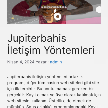
Jupiterbahis
İletişim Yöntemleri
Nisan 4, 2024
Yazarı:
admin
Jupiterbahis iletişim yöntemleri ortaklık
programı, diğer tüm casino web siteleri gibi site
için ilk tercihtir. Bu unutulmaması gereken bir
gerçektir. Kayıt olmak ve üye olarak katılmak için
web sitesini kullanın. Üstelik elde etmek de
mümkün. Satış ortaklığı programlarındaki ‘Kayıt