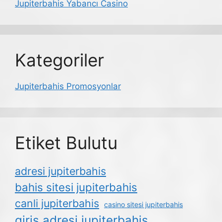
Jupiterbahis Yabancı Casino
Kategoriler
Jupiterbahis Promosyonlar
Etiket Bulutu
adresi jupiterbahis
bahis sitesi jupiterbahis
canli jupiterbahis
casino sitesi jupiterbahis
giris adresi jupiterbahis