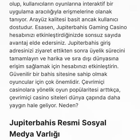
olup, kullanıcıların oyunlarına interaktif bir
uygulama aracılığıyla erişmelerine olanak
tanıyor. Arayüz kalitesi basit ancak kullanıcı
dostudur. Esasen, Jupiterbahis Gaming Casino
hesabınızı etkinleştirdiğinizde sonsuz sayıda
avantaj elde edersiniz. Jupiterbahis giriş
adresinizi ziyaret ettikten sonra üyelik sürecini
tamamlayın ve harika ve sıra dışı dünyasına
erişim sağlamak için hesabınızı etkinleştirin.
Güvenilir bir bahis sitesine sahip olmak
oyuncular için çok önemlidir. Çevrimiçi
casinolara yönelik oyun popülaritesi arttıkça,
çevrimiçi casino siteleri dünya çapında daha
yaygın hale geliyor. Neden?
Jupiterbahis Resmi Sosyal
Medya Varlığı