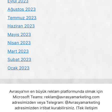
Eylül 2023
Ağustos 2023
Temmuz 2023
Haziran 2023
Mayıs 2023
Nisan 2023
Mart 2023
Şubat 2023
Ocak 2023
Avrasya'nın en büyük reklam platformunda olmak için
Microsoft Teams:
reklam@avrasyamarketing.com
adresimizden veya Telegram: @Avrasyamarketing
adresimizden irtibat kurabilirsiniz. (Tek iletişim