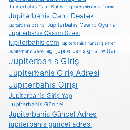
Jupiterbahis Canlı Bahis
Jupiterbahis Canlı Casino
Jupiterbahis Canlı Destek
Jupiterbahis Casino Oyunları
jupiterbahis casino
Jupiterbahis Casino Sitesi
jupiterbahis com
jupiterbahis finansal i̇şlemler
jupiterbahis giris twitter
Jupiterbahis Genel Bilgi
Jupiterbahis Giriş
Jupiterbahis Giriş Adresi
Jupiterbahis Girişi
Jupiterbahis Giriş Yap
Jupiterbahis Güncel
Jupiterbahis Güncel Adres
jupiterbahis güncel adresi