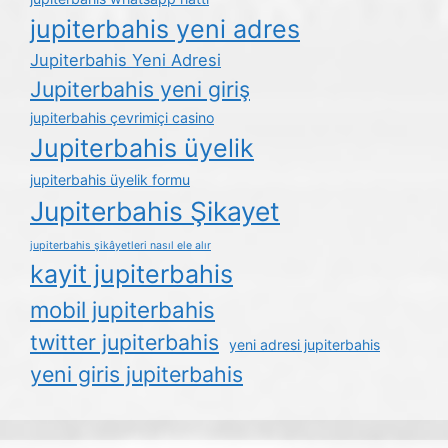
jupiterbahis yeni adres
Jupiterbahis Yeni Adresi
Jupiterbahis yeni giriş
jupiterbahis çevrimiçi casino
Jupiterbahis üyelik
jupiterbahis üyelik formu
Jupiterbahis Şikayet
jupiterbahis şikâyetleri nasıl ele alır
kayit jupiterbahis
mobil jupiterbahis
twitter jupiterbahis
yeni adresi jupiterbahis
yeni giris jupiterbahis