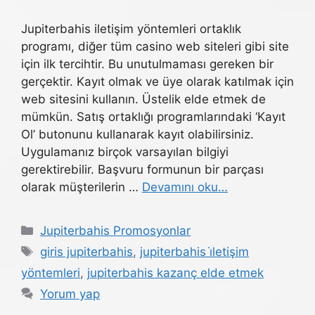
Jupiterbahis iletişim yöntemleri ortaklık
programı, diğer tüm casino web siteleri gibi site
için ilk tercihtir. Bu unutulmaması gereken bir
gerçektir. Kayıt olmak ve üye olarak katılmak için
web sitesini kullanın. Üstelik elde etmek de
mümkün. Satış ortaklığı programlarındaki ‘Kayıt
Ol’ butonunu kullanarak kayıt olabilirsiniz.
Uygulamanız birçok varsayılan bilgiyi
gerektirebilir. Başvuru formunun bir parçası
olarak müşterilerin …
Devamını oku…
Kategoriler
Jupiterbahis Promosyonlar
Etiketler
giris jupiterbahis
,
jupiterbahis i̇letişim
yöntemleri
,
jupiterbahis kazanç elde etmek
Yorum yap