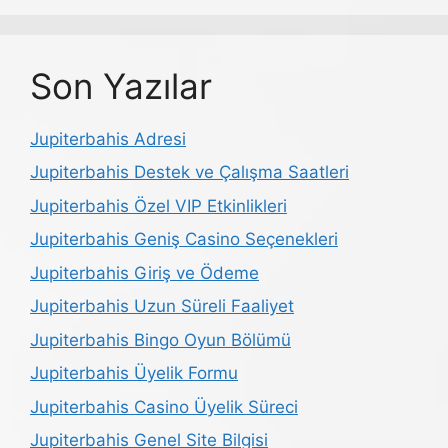
Son Yazılar
Jupiterbahis Adresi
Jupiterbahis Destek ve Çalışma Saatleri
Jupiterbahis Özel VIP Etkinlikleri
Jupiterbahis Geniş Casino Seçenekleri
Jupiterbahis Giriş ve Ödeme
Jupiterbahis Uzun Süreli Faaliyet
Jupiterbahis Bingo Oyun Bölümü
Jupiterbahis Üyelik Formu
Jupiterbahis Casino Üyelik Süreci
Jupiterbahis Genel Site Bilgisi