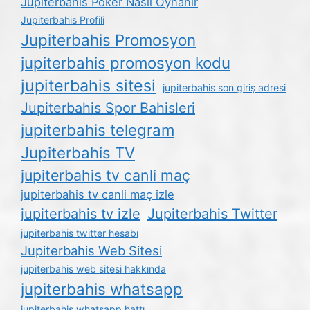
Jupiterbahis Poker Nasıl Oynanır
Jupiterbahis Profili
Jupiterbahis Promosyon
jupiterbahis promosyon kodu
jupiterbahis sitesi
jupiterbahis son giriş adresi
Jupiterbahis Spor Bahisleri
jupiterbahis telegram
Jupiterbahis TV
jupiterbahis tv canli maç
jupiterbahis tv canli maç izle
jupiterbahis tv izle
Jupiterbahis Twitter
jupiterbahis twitter hesabı
Jupiterbahis Web Sitesi
jupiterbahis web sitesi hakkında
jupiterbahis whatsapp
jupiterbahis whatsapp hattı