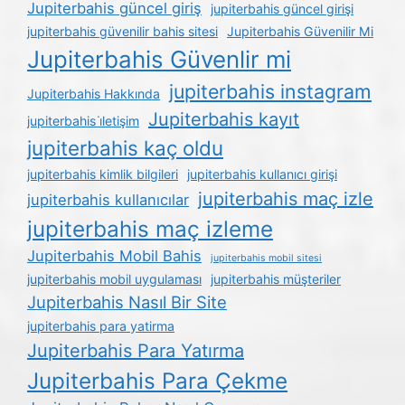
Jupiterbahis güncel giriş
jupiterbahis güncel girişi
jupiterbahis güvenilir bahis sitesi
Jupiterbahis Güvenilir Mi
Jupiterbahis Güvenlir mi
jupiterbahis instagram
Jupiterbahis Hakkında
Jupiterbahis kayıt
jupiterbahis i̇letişim
jupiterbahis kaç oldu
jupiterbahis kimlik bilgileri
jupiterbahis kullanıcı girişi
jupiterbahis maç izle
jupiterbahis kullanıcılar
jupiterbahis maç izleme
Jupiterbahis Mobil Bahis
jupiterbahis mobil sitesi
jupiterbahis mobil uygulaması
jupiterbahis müşteriler
Jupiterbahis Nasıl Bir Site
jupiterbahis para yatirma
Jupiterbahis Para Yatırma
Jupiterbahis Para Çekme