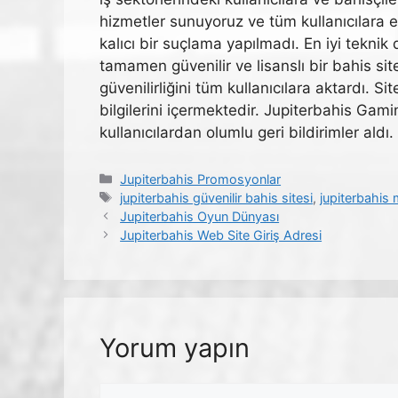
hizmetler sunuyoruz ve tüm kullanıcılara 
kalıcı bir suçlama yapılmadı. En iyi tekni
tamamen güvenilir ve lisanslı bir bahis 
güvenilirliğini tüm kullanıcılara aktardı. 
bilgilerini içermektedir. Jupiterbahis Gamin
kullanıcılardan olumlu geri bildirimler aldı.
Kategoriler
Jupiterbahis Promosyonlar
Etiketler
jupiterbahis güvenilir bahis sitesi
,
jupiterbahis
Jupiterbahis Oyun Dünyası
Jupiterbahis Web Site Giriş Adresi
Yorum yapın
Yorum