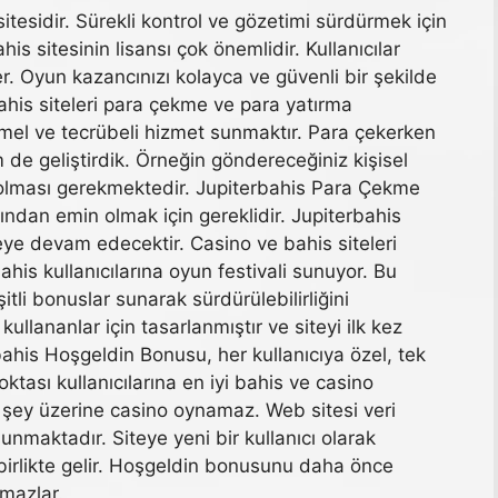
itesidir. Sürekli kontrol ve gözetimi sürdürmek için
his sitesinin lisansı çok önemlidir. Kullanıcılar
. Oyun kazancınızı kolayca ve güvenli bir şekilde
bahis siteleri para çekme ve para yatırma
el ve tecrübeli hizmet sunmaktır. Para çekerken
 de geliştirdik. Örneğin göndereceğiniz kişisel
it olması gerekmektedir. Jupiterbahis Para Çekme
ğından emin olmak için gereklidir. Jupiterbahis
ye devam edecektir. Casino ve bahis siteleri
ahis kullanıcılarına oyun festivali sunuyor. Bu
şitli bonuslar sunarak sürdürülebilirliğini
ullananlar için tasarlanmıştır ve siteyi ilk kez
rbahis Hoşgeldin Bonusu, her kullanıcıya özel, tek
ktası kullanıcılarına en iyi bahis ve casino
r şey üzerine casino oynamaz. Web sitesi veri
unmaktadır. Siteye yeni bir kullanıcı olarak
birlikte gelir. Hoşgeldin bonusunu daha önce
amazlar.