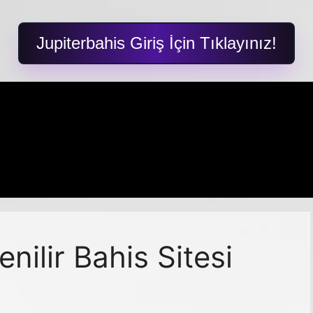
Jupiterbahis Giriş İçin Tıklayınız!
nilir Bahis Sitesi