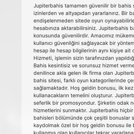
Jupiterbahis tamamen güvenilir bir bahis s
izinlerden ve altyapıdan yararlanırız. Bir ba
endişelenmeden sitede oyun oynayabilirler
hesabınıza aktarabilirsiniz. Jupiterbahis 
konusunda güvenilirdir. Amacımız mükemm
kullanıcı güvenliğini sağlayacak bir yöntem
hesap ile hesap bilgilerinin aynı kişiye a
Hizmeti, işlemin sizin tarafınızdan yapıldı
Bahis kesintisiz ve sorunsuz hizmet verme
denilince akla gelen ilk firma olan Jupiterb
bahis sitesi, farklı oyun kategorilerinde çe
sağlamaktadır. Hoş geldin bonusu, ilk kez k
kullanacakların temelini oluşturur. Jupite
seferlik bir promosyondur. Şirketin odak no
hizmetlerini sunmaktır. Jupiterbahis hiçbi
bahisleri bölümünde çok çeşitli bonuslar s
kaydolmak özel bir hoş geldin bonusu ile 
kullanmış olan kullanıcılar tekrar yararlan