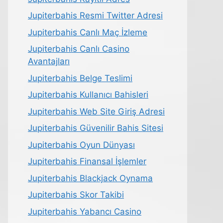
Jupiterbahis Resmi Twitter Adresi
Jupiterbahis Canlı Maç İzleme
Jupiterbahis Canlı Casino
Avantajları
Jupiterbahis Belge Teslimi
Jupiterbahis Kullanıcı Bahisleri
Jupiterbahis Web Site Giriş Adresi
Jupiterbahis Güvenilir Bahis Sitesi
Jupiterbahis Oyun Dünyası
Jupiterbahis Finansal İşlemler
Jupiterbahis Blackjack Oynama
Jupiterbahis Skor Takibi
Jupiterbahis Yabancı Casino