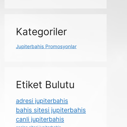
Kategoriler
Jupiterbahis Promosyonlar
Etiket Bulutu
adresi jupiterbahis
bahis sitesi jupiterbahis
canli jupiterbahis