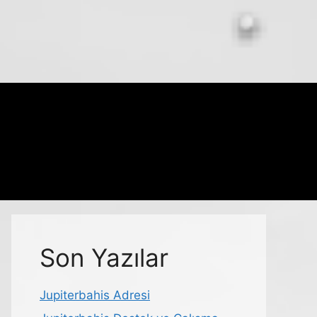
Son Yazılar
Jupiterbahis Adresi