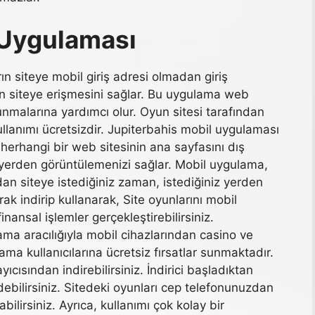
 Uygulaması
ın siteye mobil giriş adresi olmadan giriş
n siteye erişmesini sağlar. Bu uygulama web
sunmalarına yardımcı olur. Oyun sitesi tarafından
llanımı ücretsizdir. Jupiterbahis mobil uygulaması
erhangi bir web sitesinin ana sayfasını dış
yerden görüntülemenizi sağlar. Mobil uygulama,
dan siteye istediğiniz zaman, istediğiniz yerden
ak indirip kullanarak, Site oyunlarını mobil
nansal işlemler gerçekleştirebilirsiniz.
lama aracılığıyla mobil cihazlarından casino ve
ma kullanıcılarına ücretsiz fırsatlar sunmaktadır.
ıcısından indirebilirsiniz. İndirici başladıktan
ilirsiniz. Sitedeki oyunları cep telefonunuzdan
ilirsiniz. Ayrıca, kullanımı çok kolay bir