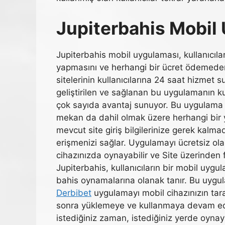
Jupiterbahis Mobil
Jupiterbahis mobil uygulaması, kullanıcılar
yapmasını ve herhangi bir ücret ödemede
sitelerinin kullanıcılarına 24 saat hizmet 
geliştirilen ve sağlanan bu uygulamanın ku
çok sayıda avantaj sunuyor. Bu uygulama h
mekan da dahil olmak üzere herhangi bir 
mevcut site giriş bilgilerinize gerek kalma
erişmenizi sağlar. Uygulamayı ücretsiz olar
cihazınızda oynayabilir ve Site üzerinden fi
Jupiterbahis, kullanıcıların bir mobil uygu
bahis oynamalarına olanak tanır. Bu uygula
Derbibet
uygulamayı mobil cihazınızın taray
sonra yüklemeye ve kullanmaya devam edeb
istediğiniz zaman, istediğiniz yerde oynayab