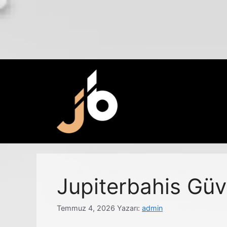
İçeriğe
atla
Jupiterbahis Güve
Temmuz 4, 2026
Yazarı:
admin