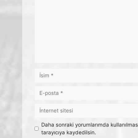
İsim
E-
posta
İnternet
sitesi
Daha sonraki yorumlarımda kullanılması
tarayıcıya kaydedilsin.