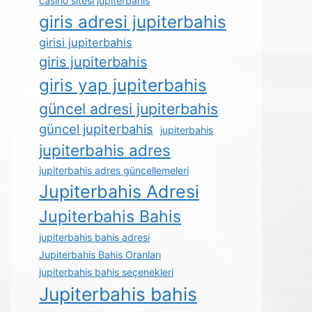
casino sitesi jupiterbahis
giris adresi jupiterbahis
girisi jupiterbahis
giris jupiterbahis
giris yap jupiterbahis
güncel adresi jupiterbahis
güncel jupiterbahis
jupiterbahis
jupiterbahis adres
jupiterbahis adres güncellemeleri
Jupiterbahis Adresi
Jupiterbahis Bahis
jupiterbahis bahis adresi
Jupiterbahis Bahis Oranları
jupiterbahis bahis seçenekleri
Jupiterbahis bahis