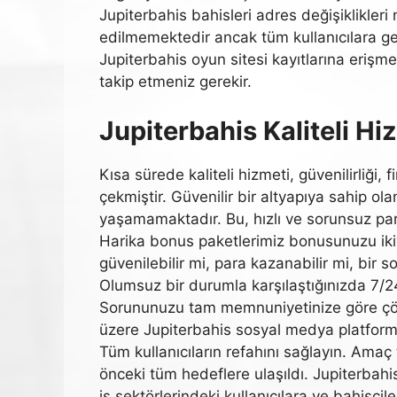
Jupiterbahis bahisleri adres değişiklikleri 
edilmemektedir ancak tüm kullanıcılara ger
Jupiterbahis oyun sitesi kayıtlarına erişme
takip etmeniz gerekir.
Jupiterbahis Kaliteli Hi
Kısa sürede kaliteli hizmeti, güvenilirliği, f
çekmiştir. Güvenilir bir altyapıya sahip 
yaşamamaktadır. Bu, hızlı ve sorunsuz par
Harika bonus paketlerimiz bonusunuzu ikiy
güvenilebilir mi, para kazanabilir mi, bir s
Olumsuz bir durumla karşılaştığınızda 7/24
Sorununuzu tam memnuniyetinize göre çöz
üzere Jupiterbahis sosyal medya platformlar
Tüm kullanıcıların refahını sağlayın. Amaç
önceki tüm hedeflere ulaşıldı. Jupiterbahis
iş sektörlerindeki kullanıcılara ve bahisçil