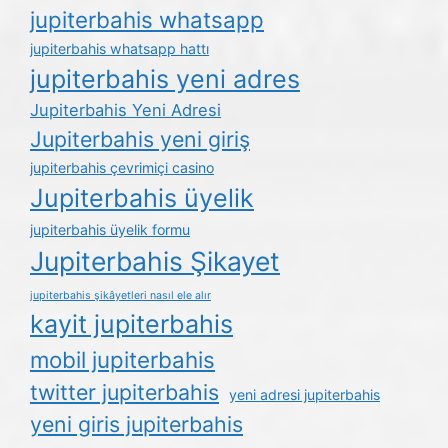
jupiterbahis whatsapp
jupiterbahis whatsapp hattı
jupiterbahis yeni adres
Jupiterbahis Yeni Adresi
Jupiterbahis yeni giriş
jupiterbahis çevrimiçi casino
Jupiterbahis üyelik
jupiterbahis üyelik formu
Jupiterbahis Şikayet
jupiterbahis şikâyetleri nasıl ele alır
kayit jupiterbahis
mobil jupiterbahis
twitter jupiterbahis
yeni adresi jupiterbahis
yeni giris jupiterbahis