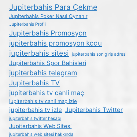
Jupiterbahis Para Çekme
Jupiterbahis Poker Nasıl Oynanır
Jupiterbahis Profili
Jupiterbahis Promosyon
jupiterbahis promosyon kodu
jupiterbahis sitesi
jupiterbahis son giriş adresi
Jupiterbahis Spor Bahisleri
jupiterbahis telegram
Jupiterbahis TV
jupiterbahis tv canli maç
jupiterbahis tv canli maç izle
jupiterbahis tv izle
Jupiterbahis Twitter
jupiterbahis twitter hesabı
Jupiterbahis Web Sitesi
jupiterbahis web sitesi hakkında