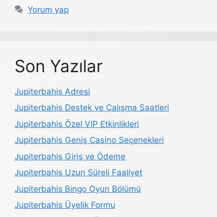
Yorum yap
Son Yazılar
Jupiterbahis Adresi
Jupiterbahis Destek ve Çalışma Saatleri
Jupiterbahis Özel VIP Etkinlikleri
Jupiterbahis Geniş Casino Seçenekleri
Jupiterbahis Giriş ve Ödeme
Jupiterbahis Uzun Süreli Faaliyet
Jupiterbahis Bingo Oyun Bölümü
Jupiterbahis Üyelik Formu