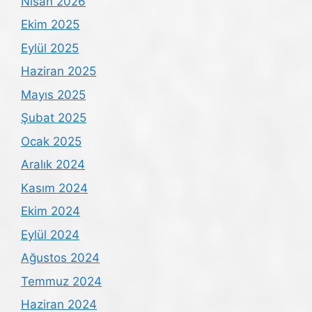
Nisan 2026
Ekim 2025
Eylül 2025
Haziran 2025
Mayıs 2025
Şubat 2025
Ocak 2025
Aralık 2024
Kasım 2024
Ekim 2024
Eylül 2024
Ağustos 2024
Temmuz 2024
Haziran 2024