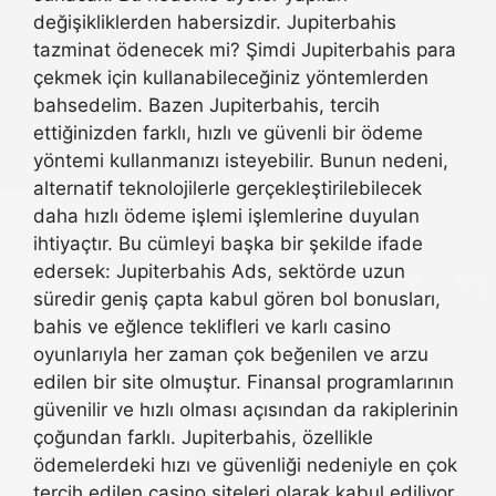
değişikliklerden habersizdir. Jupiterbahis
tazminat ödenecek mi? Şimdi Jupiterbahis para
çekmek için kullanabileceğiniz yöntemlerden
bahsedelim. Bazen Jupiterbahis, tercih
ettiğinizden farklı, hızlı ve güvenli bir ödeme
yöntemi kullanmanızı isteyebilir. Bunun nedeni,
alternatif teknolojilerle gerçekleştirilebilecek
daha hızlı ödeme işlemi işlemlerine duyulan
ihtiyaçtır. Bu cümleyi başka bir şekilde ifade
edersek: Jupiterbahis Ads, sektörde uzun
süredir geniş çapta kabul gören bol bonusları,
bahis ve eğlence teklifleri ve karlı casino
oyunlarıyla her zaman çok beğenilen ve arzu
edilen bir site olmuştur. Finansal programlarının
güvenilir ve hızlı olması açısından da rakiplerinin
çoğundan farklı. Jupiterbahis, özellikle
ödemelerdeki hızı ve güvenliği nedeniyle en çok
tercih edilen casino siteleri olarak kabul ediliyor.