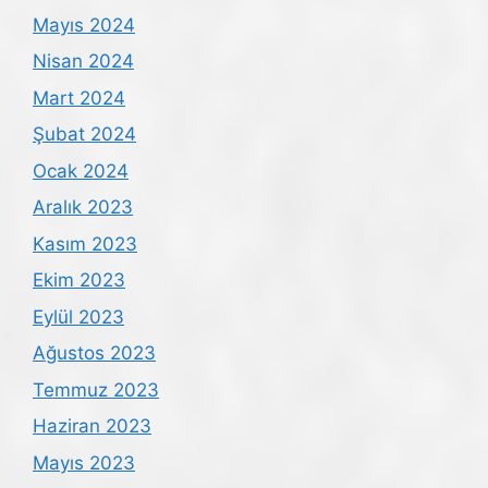
Mayıs 2024
Nisan 2024
Mart 2024
Şubat 2024
Ocak 2024
Aralık 2023
Kasım 2023
Ekim 2023
Eylül 2023
Ağustos 2023
Temmuz 2023
Haziran 2023
Mayıs 2023