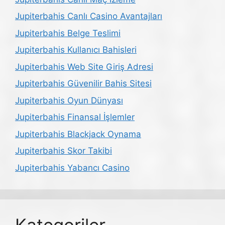
Jupiterbahis Canlı Casino Avantajları
Jupiterbahis Belge Teslimi
Jupiterbahis Kullanıcı Bahisleri
Jupiterbahis Web Site Giriş Adresi
Jupiterbahis Güvenilir Bahis Sitesi
Jupiterbahis Oyun Dünyası
Jupiterbahis Finansal İşlemler
Jupiterbahis Blackjack Oynama
Jupiterbahis Skor Takibi
Jupiterbahis Yabancı Casino
Kategoriler