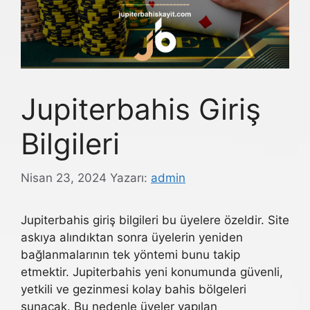
Jupiterbahis Giriş
Bilgileri
Nisan 23, 2024
Yazarı:
admin
Jupiterbahis giriş bilgileri bu üyelere özeldir. Site
askıya alındıktan sonra üyelerin yeniden
bağlanmalarının tek yöntemi bunu takip
etmektir. Jupiterbahis yeni konumunda güvenli,
yetkili ve gezinmesi kolay bahis bölgeleri
sunacak. Bu nedenle üyeler yapılan