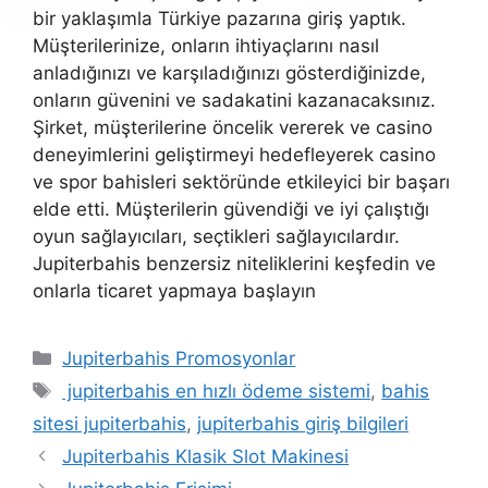
bir yaklaşımla Türkiye pazarına giriş yaptık.
Müşterilerinize, onların ihtiyaçlarını nasıl
anladığınızı ve karşıladığınızı gösterdiğinizde,
onların güvenini ve sadakatini kazanacaksınız.
Şirket, müşterilerine öncelik vererek ve casino
deneyimlerini geliştirmeyi hedefleyerek casino
ve spor bahisleri sektöründe etkileyici bir başarı
elde etti. Müşterilerin güvendiği ve iyi çalıştığı
oyun sağlayıcıları, seçtikleri sağlayıcılardır.
Jupiterbahis benzersiz niteliklerini keşfedin ve
onlarla ticaret yapmaya başlayın
Kategoriler
Jupiterbahis Promosyonlar
Etiketler
jupiterbahis en hızlı ödeme sistemi
,
bahis
sitesi jupiterbahis
,
jupiterbahis giriş bilgileri
Jupiterbahis Klasik Slot Makinesi