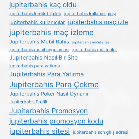
jupiterbahis kaç oldu
jupiterbahis kimlik bilgileri
jupiterbahis kullanıcı girişi
jupiterbahis maç izle
jupiterbahis kullanıcılar
jupiterbahis maç izleme
Jupiterbahis Mobil Bahis
jupiterbahis mobil sitesi
jupiterbahis mobil uygulaması
jupiterbahis müşteriler
Jupiterbahis Nasıl Bir Site
jupiterbahis para yatirma
Jupiterbahis Para Yatırma
Jupiterbahis Para Çekme
Jupiterbahis Poker Nasıl Oynanır
Jupiterbahis Profili
Jupiterbahis Promosyon
jupiterbahis promosyon kodu
jupiterbahis sitesi
jupiterbahis son giriş adresi