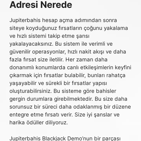
Adresi Nerede
Jupiterbahis hesap açma adımından sonra
siteye koyduğunuz fırsatların çoğunu yakalama
ve hızlı sistemi takip etme şansı
yakalayacaksınız. Bu sistem ile verimli ve
güvenilir operasyonlar, hızlı nakit akışı ve daha
fazla fırsat size iletilir. Her zaman daha
donanımlı konumlarda canlı etkileşimlerin keyfini
çıkarmak için fırsatlar bulabilir, bunları rahatça
yaşayabilir ve sürekli bir fırsatlar yapısı
oluşturabilirsiniz. Bu sisteme göre bahisler
gergin durumlara girebilmektedir. Bu size daha
sorunsuz bir süreci daha odaklanmış bir düzene
entegre etme fırsatı verir. Size iyi şanslar ve
harika ödüller diliyoruz.
Jupiterbahis Blackjack Demo’nun bir parçası