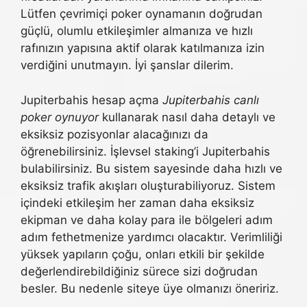
Lütfen çevrimiçi poker oynamanın doğrudan
güçlü, olumlu etkileşimler almanıza ve hızlı
rafınızın yapısına aktif olarak katılmanıza izin
verdiğini unutmayın. İyi şanslar dilerim.
Jupiterbahis hesap açma
Jupiterbahis canlı
poker oynuyor
kullanarak nasıl daha detaylı ve
eksiksiz pozisyonlar alacağınızı da
öğrenebilirsiniz. İşlevsel staking’i Jupiterbahis
bulabilirsiniz. Bu sistem sayesinde daha hızlı ve
eksiksiz trafik akışları oluşturabiliyoruz. Sistem
içindeki etkileşim her zaman daha eksiksiz
ekipman ve daha kolay para ile bölgeleri adım
adım fethetmenize yardımcı olacaktır. Verimliliği
yüksek yapıların çoğu, onları etkili bir şekilde
değerlendirebildiğiniz sürece sizi doğrudan
besler. Bu nedenle siteye üye olmanızı öneririz.