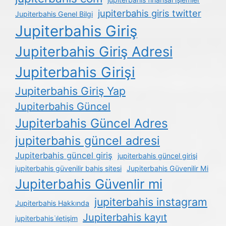
jupiterbahis giris twitter
Jupiterbahis Genel Bilgi
Jupiterbahis Giriş
Jupiterbahis Giriş Adresi
Jupiterbahis Girişi
Jupiterbahis Giriş Yap
Jupiterbahis Güncel
Jupiterbahis Güncel Adres
jupiterbahis güncel adresi
Jupiterbahis güncel giriş
jupiterbahis güncel girişi
jupiterbahis güvenilir bahis sitesi
Jupiterbahis Güvenilir Mi
Jupiterbahis Güvenlir mi
jupiterbahis instagram
Jupiterbahis Hakkında
Jupiterbahis kayıt
jupiterbahis i̇letişim