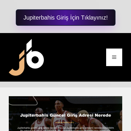
Jupiterbahis Giriş İçin Tıklayınız!
İçeriğe
atla
Menü