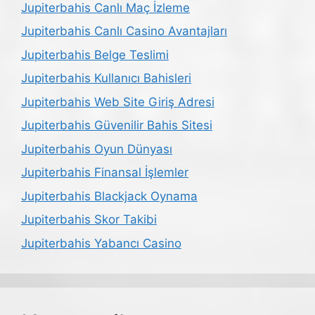
Jupiterbahis Canlı Maç İzleme
Jupiterbahis Canlı Casino Avantajları
Jupiterbahis Belge Teslimi
Jupiterbahis Kullanıcı Bahisleri
Jupiterbahis Web Site Giriş Adresi
Jupiterbahis Güvenilir Bahis Sitesi
Jupiterbahis Oyun Dünyası
Jupiterbahis Finansal İşlemler
Jupiterbahis Blackjack Oynama
Jupiterbahis Skor Takibi
Jupiterbahis Yabancı Casino