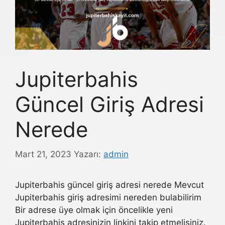
Jupiterbahis
Güncel Giriş Adresi
Nerede
Mart 21, 2023
Yazarı:
admin
Jupiterbahis güncel giriş adresi nerede Mevcut
Jupiterbahis giriş adresimi nereden bulabilirim
Bir adrese üye olmak için öncelikle yeni
Jupiterbahis adresinizin linkini takip etmelisiniz.