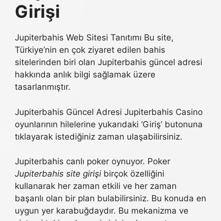
Girişi
Jupiterbahis Web Sitesi Tanıtımı Bu site,
Türkiye’nin en çok ziyaret edilen bahis
sitelerinden biri olan Jupiterbahis güncel adresi
hakkında anlık bilgi sağlamak üzere
tasarlanmıştır.
Jupiterbahis Güncel Adresi Jupiterbahis Casino
oyunlarının hilelerine yukarıdaki ‘Giriş’ butonuna
tıklayarak istediğiniz zaman ulaşabilirsiniz.
Jupiterbahis canlı poker oynuyor. Poker
Jupiterbahis site girişi
birçok özelliğini
kullanarak her zaman etkili ve her zaman
başarılı olan bir plan bulabilirsiniz. Bu konuda en
uygun yer karabuğdaydır. Bu mekanizma ve