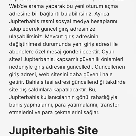
Web’de arama yaparak bu yeni oturum açma
adresine bir bağlantı bulabilirsiniz. Ayrıca
Jupiterbahis resmi sosyal medya hesaplarını
takip ederek güncel giriş adresinize
ulaşabilirsiniz. Mevcut giriş adresinin
değiştirilmesi durumunda yeni giriş adresi ile
abonelere özel mesaj gönderilecektir. Oyun
sitesi Jupiterbahis, kapsamlı güvenlik önlemleri
nedeniyle giriş adresini güncelledi. Güncellenen
giriş adresi, web sitesini daha güvenli hale
getirir. Bahis sitesi adresi güncellendiği takdirde
site dış saldırılara kapatılacaktır. Bu,
Jupiterbahis kullanıcılarının gönül rahatlığıyla
bahis yapmalarını, para yatırmalarını, transfer
etmelerini ve para çekmelerini sağlar.
Jupiterbahis Site