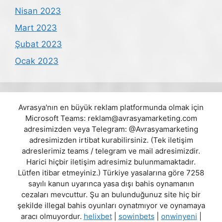
Nisan 2023
Mart 2023
Şubat 2023
Ocak 2023
Avrasya'nın en büyük reklam platformunda olmak için
Microsoft Teams:
reklam@avrasyamarketing.com
adresimizden veya Telegram: @Avrasyamarketing
adresimizden irtibat kurabilirsiniz. (Tek iletişim
adreslerimiz teams / telegram ve mail adresimizdir.
Harici hiçbir iletişim adresimiz bulunmamaktadır.
Lütfen itibar etmeyiniz.) Türkiye yasalarına göre 7258
sayılı kanun uyarınca yasa dışı bahis oynamanın
cezaları mevcuttur. Şu an bulunduğunuz site hiç bir
şekilde illegal bahis oyunları oynatmıyor ve oynamaya
aracı olmuyordur.
helixbet
|
sowinbets
|
onwinyeni
|