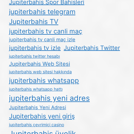
Jupiterbahis Spor Bahisleri
jupiterbahis telegram
Jupiterbahis TV
jupiterbahis tv canli maç
jupiterbahis tv canli maç izle
jupiterbahis tv izle
Jupiterbahis Twitter
jupiterbahis twitter hesabı
Jupiterbahis Web Sitesi
jupiterbahis web sitesi hakkında
jupiterbahis whatsapp
jupiterbahis whatsapp hattı
jupiterbahis yeni adres
Jupiterbahis Yeni Adresi
Jupiterbahis yeni giriş
jupiterbahis çevrimiçi casino
Jupiterbahis üyelik