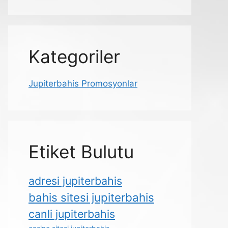
Kategoriler
Jupiterbahis Promosyonlar
Etiket Bulutu
adresi jupiterbahis
bahis sitesi jupiterbahis
canli jupiterbahis