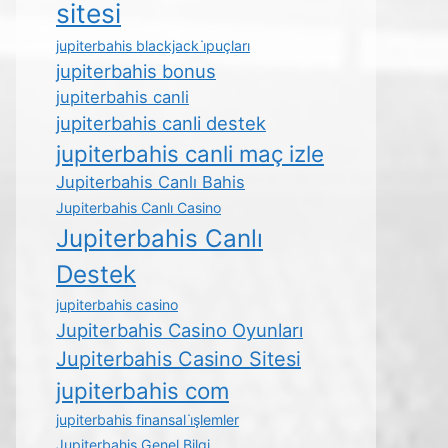
sitesi
jupiterbahis blackjack i̇puçları
jupiterbahis bonus
jupiterbahis canli
jupiterbahis canli destek
jupiterbahis canli maç izle
Jupiterbahis Canlı Bahis
Jupiterbahis Canlı Casino
Jupiterbahis Canlı
Destek
jupiterbahis casino
Jupiterbahis Casino Oyunları
Jupiterbahis Casino Sitesi
jupiterbahis com
jupiterbahis finansal i̇şlemler
Jupiterbahis Genel Bilgi