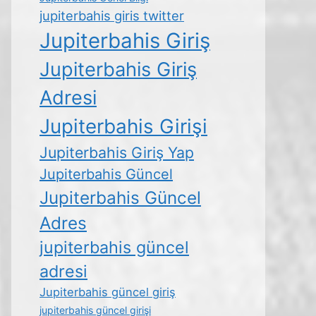
jupiterbahis giris twitter
Jupiterbahis Giriş
Jupiterbahis Giriş
Adresi
Jupiterbahis Girişi
Jupiterbahis Giriş Yap
Jupiterbahis Güncel
Jupiterbahis Güncel
Adres
jupiterbahis güncel
adresi
Jupiterbahis güncel giriş
jupiterbahis güncel girişi