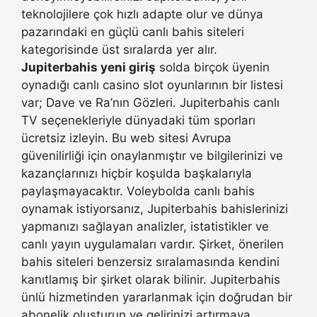
teknolojilere çok hızlı adapte olur ve dünya
pazarındaki en güçlü canlı bahis siteleri
kategorisinde üst sıralarda yer alır.
Jupiterbahis yeni giriş
solda birçok üyenin
oynadığı canlı casino slot oyunlarının bir listesi
var; Dave ve Ra’nın Gözleri. Jupiterbahis canlı
TV seçenekleriyle dünyadaki tüm sporları
ücretsiz izleyin. Bu web sitesi Avrupa
güvenilirliği için onaylanmıştır ve bilgilerinizi ve
kazançlarınızı hiçbir koşulda başkalarıyla
paylaşmayacaktır. Voleybolda canlı bahis
oynamak istiyorsanız, Jupiterbahis bahislerinizi
yapmanızı sağlayan analizler, istatistikler ve
canlı yayın uygulamaları vardır. Şirket, önerilen
bahis siteleri benzersiz sıralamasında kendini
kanıtlamış bir şirket olarak bilinir. Jupiterbahis
ünlü hizmetinden yararlanmak için doğrudan bir
abonelik oluşturun ve gelirinizi artırmaya