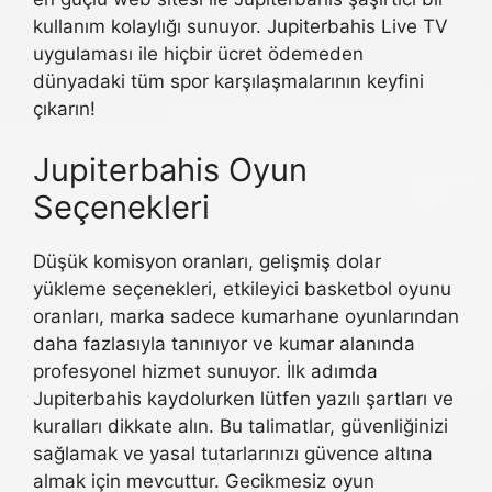
kullanım kolaylığı sunuyor. Jupiterbahis Live TV
uygulaması ile hiçbir ücret ödemeden
dünyadaki tüm spor karşılaşmalarının keyfini
çıkarın!
Jupiterbahis Oyun
Seçenekleri
Düşük komisyon oranları, gelişmiş dolar
yükleme seçenekleri, etkileyici basketbol oyunu
oranları, marka sadece kumarhane oyunlarından
daha fazlasıyla tanınıyor ve kumar alanında
profesyonel hizmet sunuyor. İlk adımda
Jupiterbahis kaydolurken lütfen yazılı şartları ve
kuralları dikkate alın. Bu talimatlar, güvenliğinizi
sağlamak ve yasal tutarlarınızı güvence altına
almak için mevcuttur. Gecikmesiz oyun