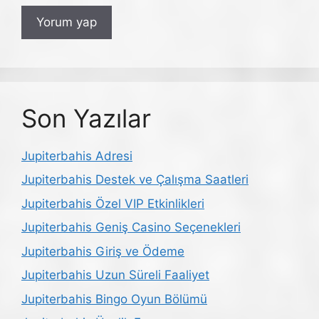
Son Yazılar
Jupiterbahis Adresi
Jupiterbahis Destek ve Çalışma Saatleri
Jupiterbahis Özel VIP Etkinlikleri
Jupiterbahis Geniş Casino Seçenekleri
Jupiterbahis Giriş ve Ödeme
Jupiterbahis Uzun Süreli Faaliyet
Jupiterbahis Bingo Oyun Bölümü