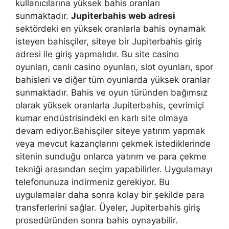
kullanıcılarına yüksek bahis oranları
sunmaktadır.
Jupiterbahis web adresi
sektördeki en yüksek oranlarla bahis oynamak
isteyen bahisçiler, siteye bir Jupiterbahis giriş
adresi ile giriş yapmalıdır. Bu site casino
oyunları, canlı casino oyunları, slot oyunları, spor
bahisleri ve diğer tüm oyunlarda yüksek oranlar
sunmaktadır. Bahis ve oyun türünden bağımsız
olarak yüksek oranlarla Jupiterbahis, çevrimiçi
kumar endüstrisindeki en karlı site olmaya
devam ediyor.Bahisçiler siteye yatırım yapmak
veya mevcut kazançlarını çekmek istediklerinde
sitenin sunduğu onlarca yatırım ve para çekme
tekniği arasından seçim yapabilirler. Uygulamayı
telefonunuza indirmeniz gerekiyor. Bu
uygulamalar daha sonra kolay bir şekilde para
transferlerini sağlar. Üyeler, Jupiterbahis giriş
prosedüründen sonra bahis oynayabilir.