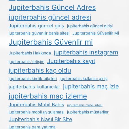
Jupiterbahis Güncel Adres
jupiterbahis güncel adresi
Jupiterbahis güncel giriş
jupiterbahis güncel girişi
jupiterbahis güvenilir bahis sitesi
Jupiterbahis Güvenilir Mi
Jupiterbahis Güvenlir mi
jupiterbahis instagram
Jupiterbahis Hakkında
Jupiterbahis kayıt
jupiterbahis i̇letişim
jupiterbahis kaç oldu
jupiterbahis kimlik bilgileri
jupiterbahis kullanıcı girişi
jupiterbahis maç izle
jupiterbahis kullanıcılar
jupiterbahis maç izleme
Jupiterbahis Mobil Bahis
jupiterbahis mobil sitesi
jupiterbahis mobil uygulaması
jupiterbahis müşteriler
Jupiterbahis Nasıl Bir Site
jupiterbahis para yatirma