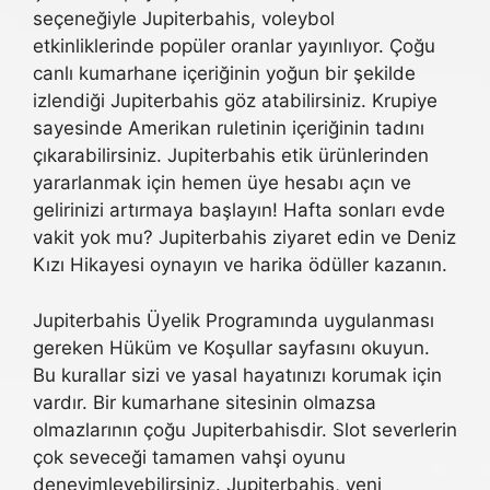
seçeneğiyle Jupiterbahis, voleybol
etkinliklerinde popüler oranlar yayınlıyor. Çoğu
canlı kumarhane içeriğinin yoğun bir şekilde
izlendiği Jupiterbahis göz atabilirsiniz. Krupiye
sayesinde Amerikan ruletinin içeriğinin tadını
çıkarabilirsiniz. Jupiterbahis etik ürünlerinden
yararlanmak için hemen üye hesabı açın ve
gelirinizi artırmaya başlayın! Hafta sonları evde
vakit yok mu? Jupiterbahis ziyaret edin ve Deniz
Kızı Hikayesi oynayın ve harika ödüller kazanın.
Jupiterbahis Üyelik Programında uygulanması
gereken Hüküm ve Koşullar sayfasını okuyun.
Bu kurallar sizi ve yasal hayatınızı korumak için
vardır. Bir kumarhane sitesinin olmazsa
olmazlarının çoğu Jupiterbahisdir. Slot severlerin
çok seveceği tamamen vahşi oyunu
deneyimleyebilirsiniz. Jupiterbahis, yeni