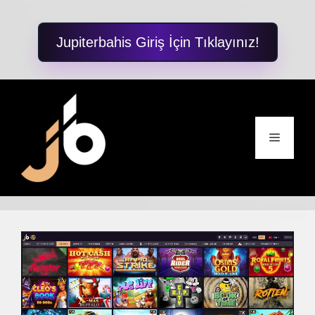
Jupiterbahis Giriş İçin Tıklayınız!
İçeriğe
atla
Menü