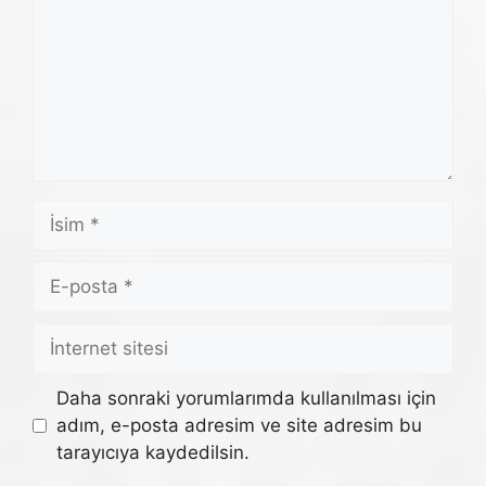
İsim
E-
posta
İnternet
sitesi
Daha sonraki yorumlarımda kullanılması için
adım, e-posta adresim ve site adresim bu
tarayıcıya kaydedilsin.