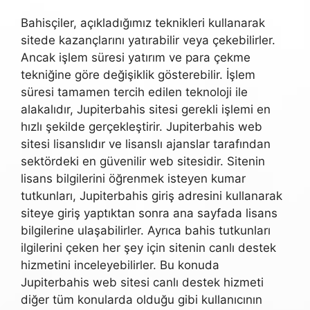
Bahisçiler, açıkladığımız teknikleri kullanarak
sitede kazançlarını yatırabilir veya çekebilirler.
Ancak işlem süresi yatırım ve para çekme
tekniğine göre değişiklik gösterebilir. İşlem
süresi tamamen tercih edilen teknoloji ile
alakalıdır, Jupiterbahis sitesi gerekli işlemi en
hızlı şekilde gerçekleştirir. Jupiterbahis web
sitesi lisanslıdır ve lisanslı ajanslar tarafından
sektördeki en güvenilir web sitesidir. Sitenin
lisans bilgilerini öğrenmek isteyen kumar
tutkunları, Jupiterbahis giriş adresini kullanarak
siteye giriş yaptıktan sonra ana sayfada lisans
bilgilerine ulaşabilirler. Ayrıca bahis tutkunları
ilgilerini çeken her şey için sitenin canlı destek
hizmetini inceleyebilirler. Bu konuda
Jupiterbahis web sitesi canlı destek hizmeti
diğer tüm konularda olduğu gibi kullanıcının