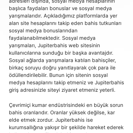
adresleri dışında, sosyal medya hesaplarının
başlıca faydaları bonuslar ve sosyal medya
yarışmalarıdır. Açıkladığımız platformlarda yer
alan site hesaplarını takip eden bahis tutkunları
sosyal medya bonuslarından
faydalanabilmektedir. Sosyal medya
yarışmaları, Jupiterbahis web sitesinin
kullanıcılarına sunduğu bir başka avantajdır.
Sosyal ağlarda yarışmalara katılan bahisçiler,
birkaç soruyu doğru yanıtlayarak çok para ile
ödüllendirilebilir. Bunun için sitenin sosyal
medya hesaplarını takip etmeniz ve Jupiterbahis
giriş adresinizle siteyi ziyaret etmeniz yeterli.
Çevrimiçi kumar endüstrisindeki en büyük sorun
bahis oranlarıdır. Oranlar yüksek değilse, kar
elde etmek zordur. Jupiterbahis ise
kurumsallığına yakışır bir şekilde hareket ederek