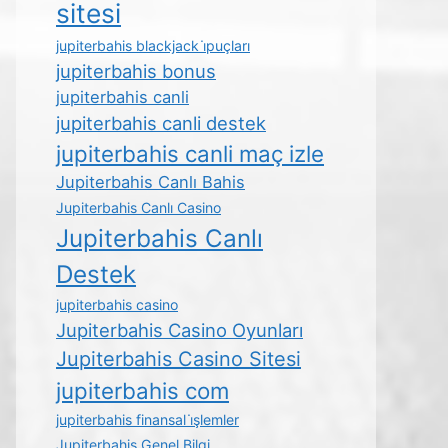
sitesi
jupiterbahis blackjack i̇puçları
jupiterbahis bonus
jupiterbahis canli
jupiterbahis canli destek
jupiterbahis canli maç izle
Jupiterbahis Canlı Bahis
Jupiterbahis Canlı Casino
Jupiterbahis Canlı
Destek
jupiterbahis casino
Jupiterbahis Casino Oyunları
Jupiterbahis Casino Sitesi
jupiterbahis com
jupiterbahis finansal i̇şlemler
Jupiterbahis Genel Bilgi