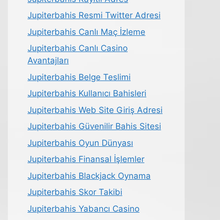
Jupiterbahis Resmi Twitter Adresi
Jupiterbahis Canlı Maç İzleme
Jupiterbahis Canlı Casino
Avantajları
Jupiterbahis Belge Teslimi
Jupiterbahis Kullanıcı Bahisleri
Jupiterbahis Web Site Giriş Adresi
Jupiterbahis Güvenilir Bahis Sitesi
Jupiterbahis Oyun Dünyası
Jupiterbahis Finansal İşlemler
Jupiterbahis Blackjack Oynama
Jupiterbahis Skor Takibi
Jupiterbahis Yabancı Casino