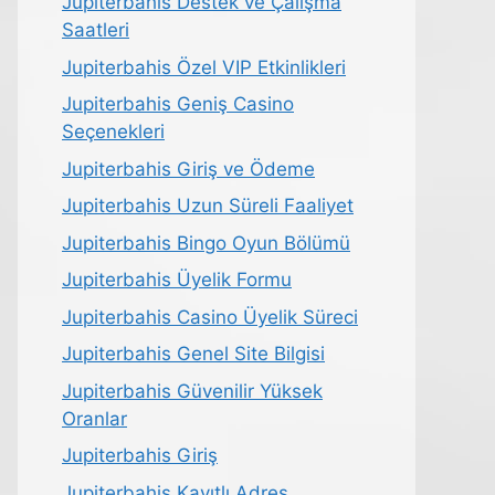
Jupiterbahis Destek ve Çalışma
Saatleri
Jupiterbahis Özel VIP Etkinlikleri
Jupiterbahis Geniş Casino
Seçenekleri
Jupiterbahis Giriş ve Ödeme
Jupiterbahis Uzun Süreli Faaliyet
Jupiterbahis Bingo Oyun Bölümü
Jupiterbahis Üyelik Formu
Jupiterbahis Casino Üyelik Süreci
Jupiterbahis Genel Site Bilgisi
Jupiterbahis Güvenilir Yüksek
Oranlar
Jupiterbahis Giriş
Jupiterbahis Kayıtlı Adres