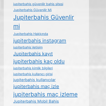
jupiterbahis güvenilir bahis sitesi
Jupiterbahis Güvenilir Mi
Jupiterbahis Güvenlir
mi
Jupiterbahis Hakkında
jupiterbahis instagram
jupiterbahis i̇letişim
Jupiterbahis kayıt
jupiterbahis kaç oldu
jupiterbahis kimlik bilgileri
jupiterbahis kullanıcı girişi
jupiterbahis kullanıcılar
jupiterbahis maç izle
jupiterbahis maç izleme
Jupiterbahis Mobil Bahis