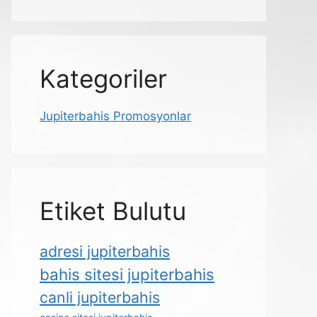
Kategoriler
Jupiterbahis Promosyonlar
Etiket Bulutu
adresi jupiterbahis
bahis sitesi jupiterbahis
canli jupiterbahis