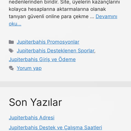
nedenlerinden biridir. Site, üyelerin kazançlarını
kolayca hesaplarına aktarmalarına olanak
tanıyan güvenli online para çekme …
Devamını
oku…
Kategoriler
Jupiterbahis Promosyonlar
Etiketler
Jupiterbahis Desteklenen Sporlar
,
Jupiterbahis Giriş ve Ödeme
Yorum yap
Son Yazılar
Jupiterbahis Adresi
Jupiterbahis Destek ve Çalışma Saatleri