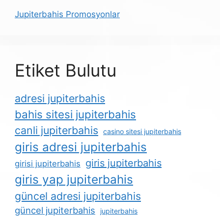
Jupiterbahis Promosyonlar
Etiket Bulutu
adresi jupiterbahis
bahis sitesi jupiterbahis
canli jupiterbahis
casino sitesi jupiterbahis
giris adresi jupiterbahis
giris jupiterbahis
girisi jupiterbahis
giris yap jupiterbahis
güncel adresi jupiterbahis
güncel jupiterbahis
jupiterbahis