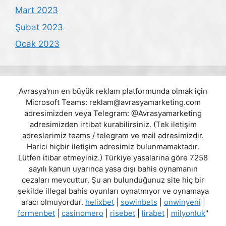
Mart 2023
Şubat 2023
Ocak 2023
Avrasya'nın en büyük reklam platformunda olmak için
Microsoft Teams:
reklam@avrasyamarketing.com
adresimizden veya Telegram: @Avrasyamarketing
adresimizden irtibat kurabilirsiniz. (Tek iletişim
adreslerimiz teams / telegram ve mail adresimizdir.
Harici hiçbir iletişim adresimiz bulunmamaktadır.
Lütfen itibar etmeyiniz.) Türkiye yasalarına göre 7258
sayılı kanun uyarınca yasa dışı bahis oynamanın
cezaları mevcuttur. Şu an bulunduğunuz site hiç bir
şekilde illegal bahis oyunları oynatmıyor ve oynamaya
aracı olmuyordur.
helixbet
|
sowinbets
|
onwinyeni
|
formenbet
|
casinomero
|
risebet
|
lirabet
|
milyonluk
"