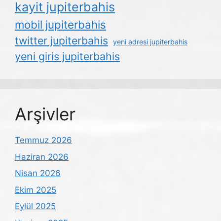
kayit jupiterbahis
mobil jupiterbahis
twitter jupiterbahis
yeni adresi jupiterbahis
yeni giris jupiterbahis
Arşivler
Temmuz 2026
Haziran 2026
Nisan 2026
Ekim 2025
Eylül 2025