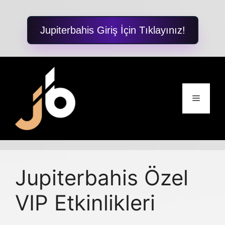
Jupiterbahis Giriş İçin Tıklayınız!
İçeriğe
atla
Menü
Jupiterbahis Özel
VIP Etkinlikleri