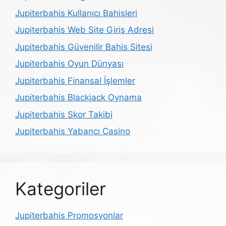
Jupiterbahis Kullanıcı Bahisleri
Jupiterbahis Web Site Giriş Adresi
Jupiterbahis Güvenilir Bahis Sitesi
Jupiterbahis Oyun Dünyası
Jupiterbahis Finansal İşlemler
Jupiterbahis Blackjack Oynama
Jupiterbahis Skor Takibi
Jupiterbahis Yabancı Casino
Kategoriler
Jupiterbahis Promosyonlar