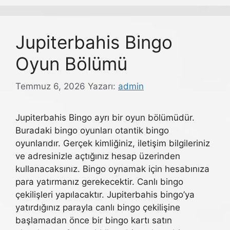
Jupiterbahis Bingo
Oyun Bölümü
Temmuz 6, 2026
Yazarı:
admin
Jupiterbahis Bingo ayrı bir oyun bölümüdür.
Buradaki bingo oyunları otantik bingo
oyunlarıdır. Gerçek kimliğiniz, iletişim bilgileriniz
ve adresinizle açtığınız hesap üzerinden
kullanacaksınız. Bingo oynamak için hesabınıza
para yatırmanız gerekecektir. Canlı bingo
çekilişleri yapılacaktır. Jupiterbahis bingo’ya
yatırdığınız parayla canlı bingo çekilişine
başlamadan önce bir bingo kartı satın