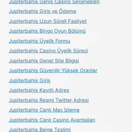
Jupiterbahis Geniş Casino Seçenekleri
Jupiterbahis Giriş ve Ödeme
Jupiterbahis Uzun Süreli Faaliyet
Jupiterbahis Bingo Oyun Bölümü
Jupiterbahis Üyelik Formu
Jupiterbahis Casino Üyelik Süreci
Jupiterbahis Genel Site Bilgisi
Jupiterbahis Güvenilir Yüksek Oranlar
Jupiterbahis Giriş
Jupiterbahis Kayıtlı Adres
Jupiterbahis Resmi Twitter Adresi
Jupiterbahis Canlı Maç İzleme
Jupiterbahis Canlı Casino Avantajları
Jupiterbahis Belge Teslimi