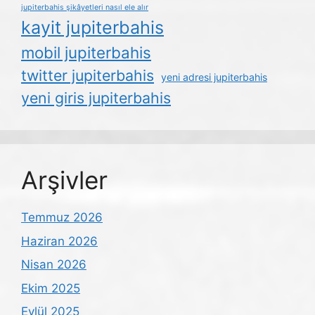
jupiterbahis şikâyetleri nasıl ele alır
kayit jupiterbahis
mobil jupiterbahis
twitter jupiterbahis
yeni adresi jupiterbahis
yeni giris jupiterbahis
Arşivler
Temmuz 2026
Haziran 2026
Nisan 2026
Ekim 2025
Eylül 2025