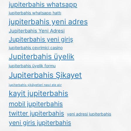
jupiterbahis whatsapp
jupiterbahis whatsapp hattı
jupiterbahis yeni adres
Jupiterbahis Yeni Adresi
Jupiterbahis yeni giriş
jupiterbahis çevrimiçi casino
Jupiterbahis üyelik
jupiterbahis üyelik formu
Jupiterbahis Şikayet
jupiterbahis şikâyetleri nasıl ele alır
kayit jupiterbahis
mobil jupiterbahis
twitter jupiterbahis
yeni adresi jupiterbahis
yeni giris jupiterbahis