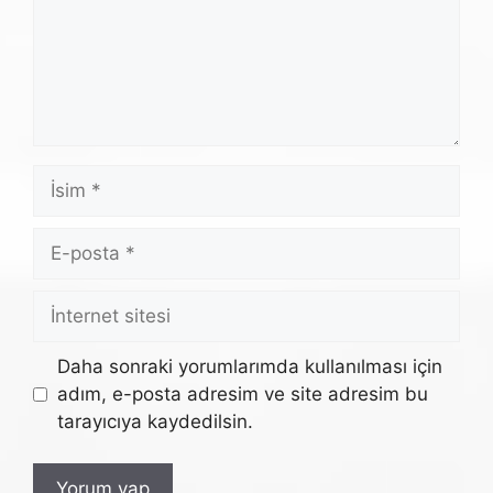
İsim
E-
posta
İnternet
sitesi
Daha sonraki yorumlarımda kullanılması için
adım, e-posta adresim ve site adresim bu
tarayıcıya kaydedilsin.