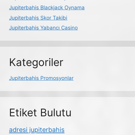
Jupiterbahis Blackjack Oynama
Jupiterbahis Skor Takibi
Jupiterbahis Yabancı Casino
Kategoriler
Jupiterbahis Promosyonlar
Etiket Bulutu
adresi jupiterbahis