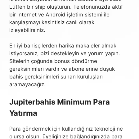
Lütfen bir ship oluşturun. Telefonunuzda aktif
bir internet ve Android işletim sistemi ile
karşılaşmayı kesintisiz canlı olarak
izleyebilirsiniz.
En iyi bahisçilerden harika makaleler almak
istiyorsanız, bizi destekleyin ve yorum yapın.
Sitelerin çoğunda bonus döndürme
gereksinimleri vardır ve abonelerine düşük
bahis gereksinimleri sunan kuruluşları
aramayacağız.
Jupiterbahis Minimum Para
Yatırma
Para göndermek için kullandığınız teknoloji ne
olursa olsun, üyeliğinize bağlandığınızda para