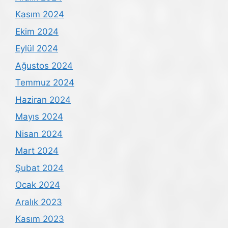
Kasım 2024
Ekim 2024
Eylül 2024
Ağustos 2024
Temmuz 2024
Haziran 2024
Mayıs 2024
Nisan 2024
Mart 2024
Şubat 2024
Ocak 2024
Aralık 2023
Kasım 2023