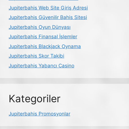
Jupiterbahis Web Site Giriş Adresi
Jupiterbahis Güvenilir Bahis Sitesi
Jupiterbahis Oyun Dünyası
Jupiterbahis Finansal İşlemler
Jupiterbahis Blackjack Oynama
Jupiterbahis Skor Takibi
Jupiterbahis Yabancı Casino
Kategoriler
Jupiterbahis Promosyonlar