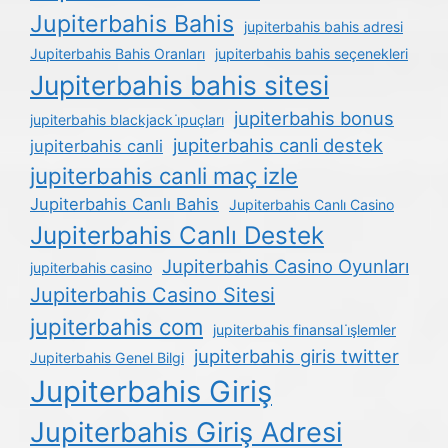
Jupiterbahis Bahis
jupiterbahis bahis adresi
Jupiterbahis Bahis Oranları
jupiterbahis bahis seçenekleri
Jupiterbahis bahis sitesi
jupiterbahis bonus
jupiterbahis blackjack i̇puçları
jupiterbahis canli destek
jupiterbahis canli
jupiterbahis canli maç izle
Jupiterbahis Canlı Bahis
Jupiterbahis Canlı Casino
Jupiterbahis Canlı Destek
Jupiterbahis Casino Oyunları
jupiterbahis casino
Jupiterbahis Casino Sitesi
jupiterbahis com
jupiterbahis finansal i̇şlemler
jupiterbahis giris twitter
Jupiterbahis Genel Bilgi
Jupiterbahis Giriş
Jupiterbahis Giriş Adresi