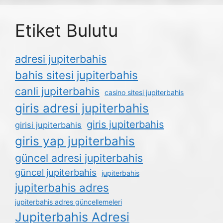
Etiket Bulutu
adresi jupiterbahis
bahis sitesi jupiterbahis
canli jupiterbahis
casino sitesi jupiterbahis
giris adresi jupiterbahis
giris jupiterbahis
girisi jupiterbahis
giris yap jupiterbahis
güncel adresi jupiterbahis
güncel jupiterbahis
jupiterbahis
jupiterbahis adres
jupiterbahis adres güncellemeleri
Jupiterbahis Adresi