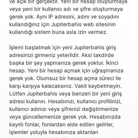
ve açık bir gerçektir. Yeni bir hesap oluşturmaya
veya yeni bir kullanıcı adı ve şifre oluşturmaya
gerek yok. Aynı IP adresini, adını ve soyadını
kullandığınız için Jupiterbahis web sitesinin
kullandığı sistem buna asla izin vermez.
İşlemi başlatmak için yeni Jupiterbahis giriş
adresinizi girmeniz yeterlidir. Aksi takdirde
başka bir şey yapmanıza gerek yoktur. İkinci
hesap. Yeni bir hesap açmak için uğraşmanıza
gerek yok. Olumsuz bir hesap açma süreci ile
karşı karşıya kalacaksınız. Vakit kaybetmeyin.
Lütfen Jupiterbahis veya benzeri bir yeni giriş
adresi kullanın. Hesabınızı, kullanıcı profilinizi,
kullanıcı adınızı veya şifrenizi değiştirmenize
veya güncellemenize gerek yok. Hesabınızda
kayıtlı fonlar, fonlardan elde edilen gelirler,
işlemler yoluyla hesabınıza aktarılan