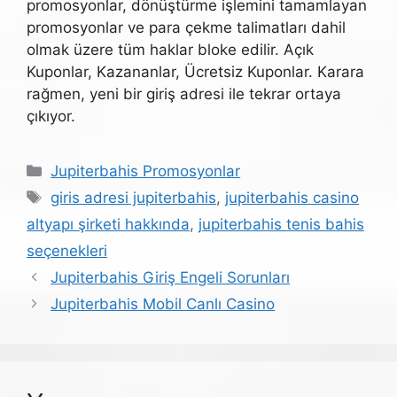
promosyonlar, dönüştürme işlemini tamamlayan
promosyonlar ve para çekme talimatları dahil
olmak üzere tüm haklar bloke edilir. Açık
Kuponlar, Kazananlar, Ücretsiz Kuponlar. Karara
rağmen, yeni bir giriş adresi ile tekrar ortaya
çıkıyor.
Kategoriler
Jupiterbahis Promosyonlar
Etiketler
giris adresi jupiterbahis
,
jupiterbahis casino
altyapı şirketi hakkında
,
jupiterbahis tenis bahis
seçenekleri
Jupiterbahis Giriş Engeli Sorunları
Jupiterbahis Mobil Canlı Casino