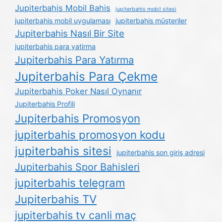
Jupiterbahis Mobil Bahis
jupiterbahis mobil sitesi
jupiterbahis mobil uygulaması
jupiterbahis müşteriler
Jupiterbahis Nasıl Bir Site
jupiterbahis para yatirma
Jupiterbahis Para Yatırma
Jupiterbahis Para Çekme
Jupiterbahis Poker Nasıl Oynanır
Jupiterbahis Profili
Jupiterbahis Promosyon
jupiterbahis promosyon kodu
jupiterbahis sitesi
jupiterbahis son giriş adresi
Jupiterbahis Spor Bahisleri
jupiterbahis telegram
Jupiterbahis TV
jupiterbahis tv canli maç