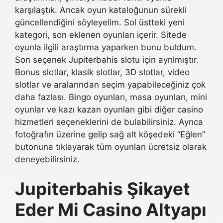
karşılaştık. Ancak oyun kataloğunun sürekli
güncellendiğini söyleyelim. Sol üstteki yeni
kategori, son eklenen oyunları içerir. Sitede
oyunla ilgili araştırma yaparken bunu buldum.
Son seçenek Jupiterbahis slotu için ayrılmıştır.
Bonus slotlar, klasik slotlar, 3D slotlar, video
slotlar ve aralarından seçim yapabileceğiniz çok
daha fazlası. Bingo oyunları, masa oyunları, mini
oyunlar ve kazı kazan oyunları gibi diğer casino
hizmetleri seçeneklerini de bulabilirsiniz. Ayrıca
fotoğrafın üzerine gelip sağ alt köşedeki “Eğlen”
butonuna tıklayarak tüm oyunları ücretsiz olarak
deneyebilirsiniz.
Jupiterbahis Şikayet
Eder Mi Casino Altyapı