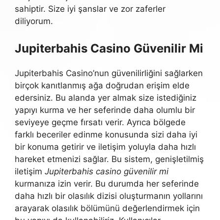
sahiptir. Size iyi şanslar ve zor zaferler
diliyorum.
Jupiterbahis Casino Güvenilir Mi
Jupiterbahis Casino’nun güvenilirliğini sağlarken
birçok kanıtlanmış ağa doğrudan erişim elde
edersiniz. Bu alanda yer almak size istediğiniz
yapıyı kurma ve her seferinde daha olumlu bir
seviyeye geçme fırsatı verir. Ayrıca bölgede
farklı beceriler edinme konusunda sizi daha iyi
bir konuma getirir ve iletişim yoluyla daha hızlı
hareket etmenizi sağlar. Bu sistem, genişletilmiş
iletişim
Jupiterbahis casino güvenilir mi
kurmanıza izin verir. Bu durumda her seferinde
daha hızlı bir olasılık dizisi oluşturmanın yollarını
arayarak olasılık bölümünü değerlendirmek için