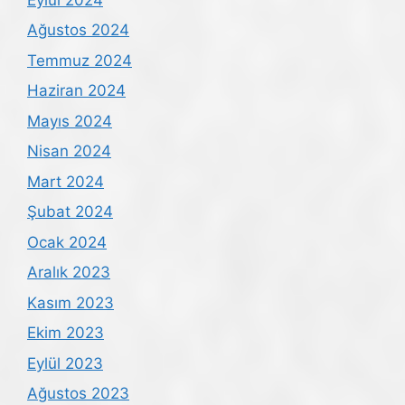
Ağustos 2024
Temmuz 2024
Haziran 2024
Mayıs 2024
Nisan 2024
Mart 2024
Şubat 2024
Ocak 2024
Aralık 2023
Kasım 2023
Ekim 2023
Eylül 2023
Ağustos 2023