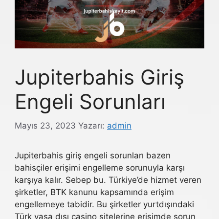
Jupiterbahis Giriş
Engeli Sorunları
Mayıs 23, 2023
Yazarı:
admin
Jupiterbahis giriş engeli sorunları bazen
bahisçiler erişimi engelleme sorunuyla karşı
karşıya kalır. Sebep bu. Türkiye’de hizmet veren
şirketler, BTK kanunu kapsamında erişim
engellemeye tabidir. Bu şirketler yurtdışındaki
Türk yasa dışı casino sitelerine erişimde sorun