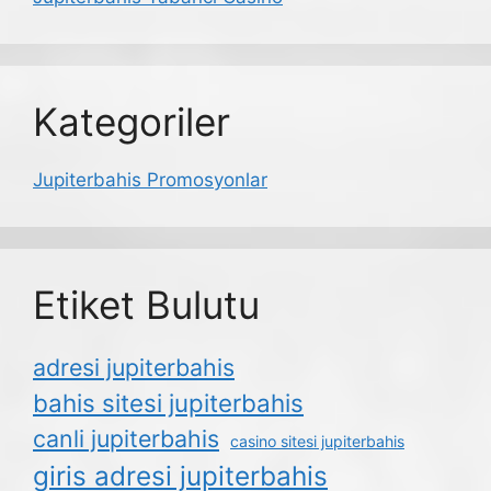
Kategoriler
Jupiterbahis Promosyonlar
Etiket Bulutu
adresi jupiterbahis
bahis sitesi jupiterbahis
canli jupiterbahis
casino sitesi jupiterbahis
giris adresi jupiterbahis