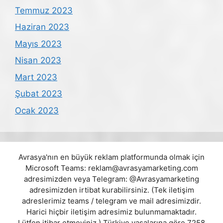
Temmuz 2023
Haziran 2023
Mayıs 2023
Nisan 2023
Mart 2023
Şubat 2023
Ocak 2023
Avrasya'nın en büyük reklam platformunda olmak için
Microsoft Teams:
reklam@avrasyamarketing.com
adresimizden veya Telegram: @Avrasyamarketing
adresimizden irtibat kurabilirsiniz. (Tek iletişim
adreslerimiz teams / telegram ve mail adresimizdir.
Harici hiçbir iletişim adresimiz bulunmamaktadır.
Lütfen itibar etmeyiniz.) Türkiye yasalarına göre 7258