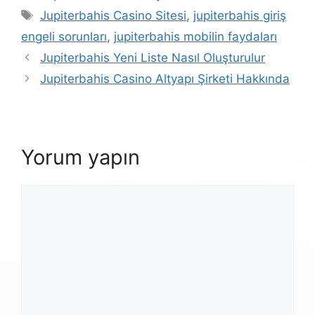
Etiketler
Jupiterbahis Casino Sitesi
,
jupiterbahis giriş
engeli sorunları
,
jupiterbahis mobilin faydaları
Jupiterbahis Yeni Liste Nasıl Oluşturulur
Jupiterbahis Casino Altyapı Şirketi Hakkında
Yorum yapın
Yorum