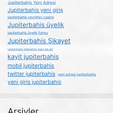
Jupiterbahis Yeni Adresi
Jupiterbahis yeni giriş
jupiterbahis çevrimiçi casino
Jupiterbahis üyelik
jupiterbahis üyelik formu
Jupiterbahis Şikayet
jupiterbahis şikâyetleri nasıl ele alır
kayit jupiterbahis
mobil jupiterbahis
twitter jupiterbahis
yeni adresi jupiterbahis
yeni giris jupiterbahis
Arşivler