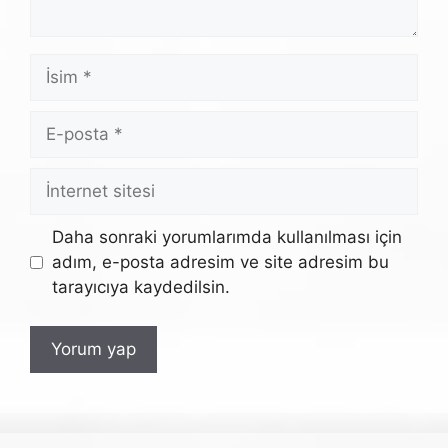
İsim
E-
posta
İnternet
sitesi
Daha sonraki yorumlarımda kullanılması için
adım, e-posta adresim ve site adresim bu
tarayıcıya kaydedilsin.