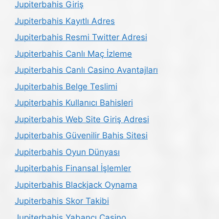
Jupiterbahis Giriş
Jupiterbahis Kayıtlı Adres
Jupiterbahis Resmi Twitter Adresi
Jupiterbahis Canlı Maç İzleme
Jupiterbahis Canlı Casino Avantajları
Jupiterbahis Belge Teslimi
Jupiterbahis Kullanıcı Bahisleri
Jupiterbahis Web Site Giriş Adresi
Jupiterbahis Güvenilir Bahis Sitesi
Jupiterbahis Oyun Dünyası
Jupiterbahis Finansal İşlemler
Jupiterbahis Blackjack Oynama
Jupiterbahis Skor Takibi
Jupiterbahis Yabancı Casino