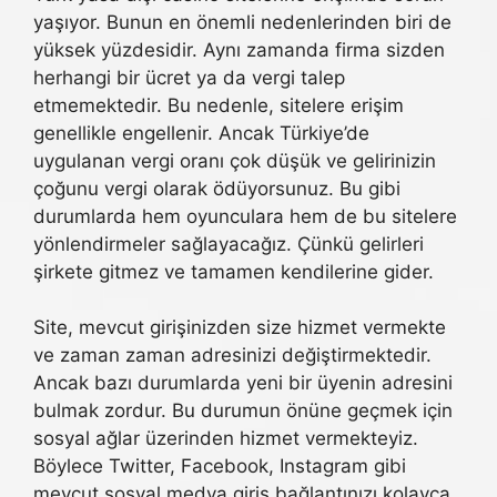
yaşıyor. Bunun en önemli nedenlerinden biri de
yüksek yüzdesidir. Aynı zamanda firma sizden
herhangi bir ücret ya da vergi talep
etmemektedir. Bu nedenle, sitelere erişim
genellikle engellenir. Ancak Türkiye’de
uygulanan vergi oranı çok düşük ve gelirinizin
çoğunu vergi olarak ödüyorsunuz. Bu gibi
durumlarda hem oyunculara hem de bu sitelere
yönlendirmeler sağlayacağız. Çünkü gelirleri
şirkete gitmez ve tamamen kendilerine gider.
Site, mevcut girişinizden size hizmet vermekte
ve zaman zaman adresinizi değiştirmektedir.
Ancak bazı durumlarda yeni bir üyenin adresini
bulmak zordur. Bu durumun önüne geçmek için
sosyal ağlar üzerinden hizmet vermekteyiz.
Böylece Twitter, Facebook, Instagram gibi
mevcut sosyal medya giriş bağlantınızı kolayca