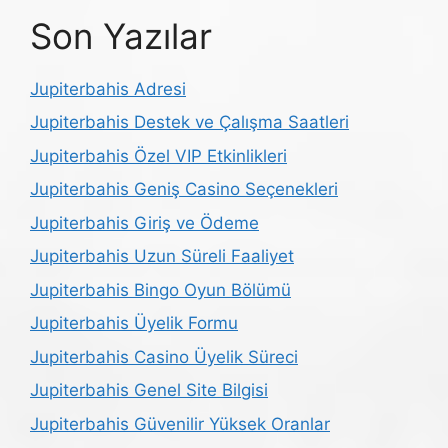
Son Yazılar
Jupiterbahis Adresi
Jupiterbahis Destek ve Çalışma Saatleri
Jupiterbahis Özel VIP Etkinlikleri
Jupiterbahis Geniş Casino Seçenekleri
Jupiterbahis Giriş ve Ödeme
Jupiterbahis Uzun Süreli Faaliyet
Jupiterbahis Bingo Oyun Bölümü
Jupiterbahis Üyelik Formu
Jupiterbahis Casino Üyelik Süreci
Jupiterbahis Genel Site Bilgisi
Jupiterbahis Güvenilir Yüksek Oranlar