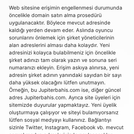
Web sitesine erişimin engellenmesi durumunda
öncelikle domain satın alma prosedürü
uygulanacaktır. Böylece mevcut adresinde
kaldığı yerden devam eder. Aslında oyuncu
sorunlarını önlemek için şirket yöneticilerinin
alan adreslerini alması daha kolaydır. Yeni
adresinizi kolayca bulabilmeniz için öncelikle
şirket adınızı tam olarak yazın ve sonuna seri
numaranızı ekleyin. Erişim askıya alınırsa, yeni
adresin şirket adının yanındaki sayıdan bir sayı
daha yüksek olacağını lütfen unutmayın.
Örneğin, bu Jupiterbahis.com ise, diğer güncel
adres Jupiterbahis.com. Ayrıca site üyeleri için
sitemizde duyurular yapmaktayız. Yeni üyelik
oluşturmaya çalışıyor ve siteyi bulamıyorsanız
lütfen sosyal medyayı kullanınız. Bağlantıyı
sizinle Twitter, Instagram, Facebook vb. mevcut