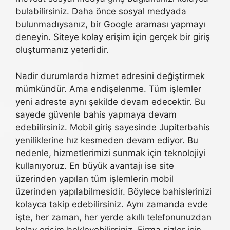
bulabilirsiniz. Daha önce sosyal medyada
bulunmadıysanız, bir Google araması yapmayı
deneyin. Siteye kolay erişim için gerçek bir giriş
oluşturmanız yeterlidir.
Nadir durumlarda hizmet adresini değiştirmek
mümkündür. Ama endişelenme. Tüm işlemler
yeni adreste aynı şekilde devam edecektir. Bu
sayede güvenle bahis yapmaya devam
edebilirsiniz. Mobil giriş sayesinde Jupiterbahis
yeniliklerine hız kesmeden devam ediyor. Bu
nedenle, hizmetlerimizi sunmak için teknolojiyi
kullanıyoruz. En büyük avantajı ise site
üzerinden yapılan tüm işlemlerin mobil
üzerinden yapılabilmesidir. Böylece bahislerinizi
kolayca takip edebilirsiniz. Aynı zamanda evde
işte, her zaman, her yerde akıllı telefonunuzdan
kolay erişim bekleyebilirsiniz. Firma sizler için