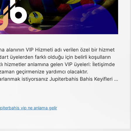
ma alanının VIP Hizmeti adı verilen özel bir hizmet
rt üyelerden farklı olduğu için belirli koşulların
klı hizmetler anlamına gelen VIP üyeleri: İletişimde
zaman geçirmenize yardımcı olacaktır.
arlanmak istiyorsanız Jupiterbahis Bahis Keyifleri …
upiterbahis vip ne anlama gelir