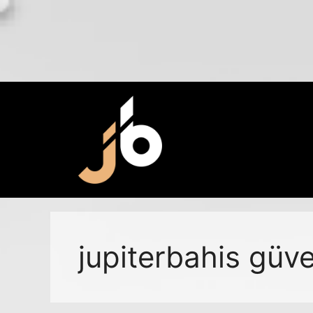
İçeriğe
atla
jupiterbahis güven