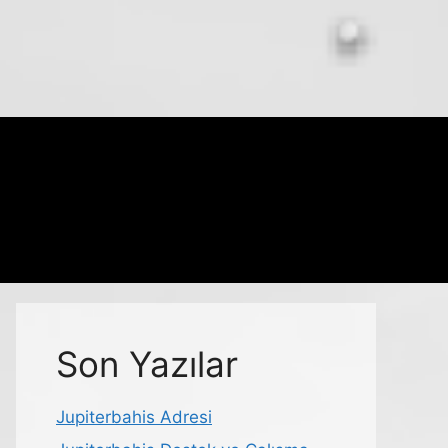
Son Yazılar
Jupiterbahis Adresi