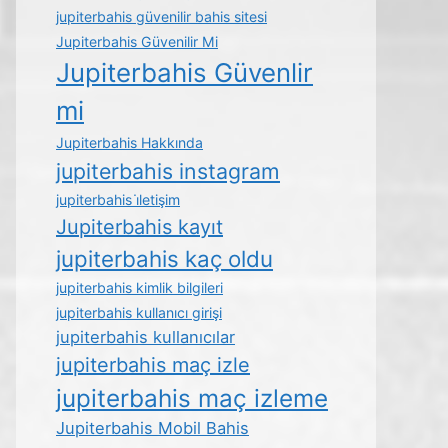
jupiterbahis güvenilir bahis sitesi
Jupiterbahis Güvenilir Mi
Jupiterbahis Güvenlir
mi
Jupiterbahis Hakkında
jupiterbahis instagram
jupiterbahis i̇letişim
Jupiterbahis kayıt
jupiterbahis kaç oldu
jupiterbahis kimlik bilgileri
jupiterbahis kullanıcı girişi
jupiterbahis kullanıcılar
jupiterbahis maç izle
jupiterbahis maç izleme
Jupiterbahis Mobil Bahis