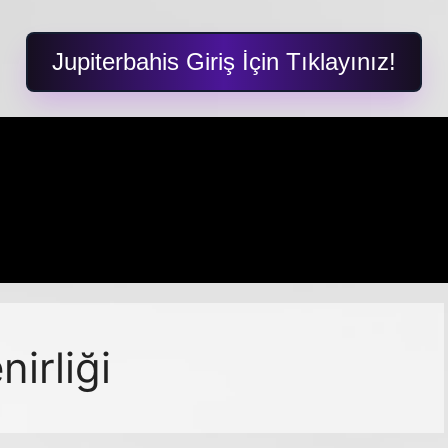
Jupiterbahis Giriş İçin Tıklayınız!
irliği