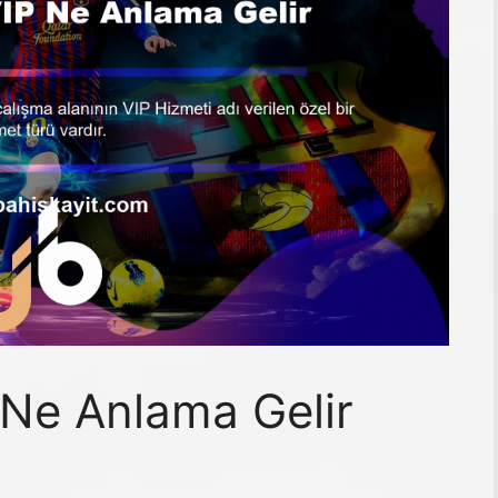
 Ne Anlama Gelir