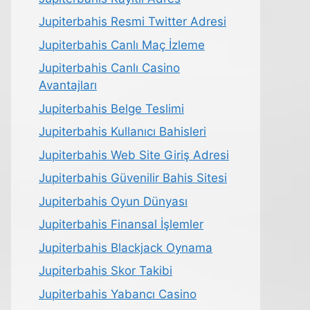
Jupiterbahis Resmi Twitter Adresi
Jupiterbahis Canlı Maç İzleme
Jupiterbahis Canlı Casino
Avantajları
Jupiterbahis Belge Teslimi
Jupiterbahis Kullanıcı Bahisleri
Jupiterbahis Web Site Giriş Adresi
Jupiterbahis Güvenilir Bahis Sitesi
Jupiterbahis Oyun Dünyası
Jupiterbahis Finansal İşlemler
Jupiterbahis Blackjack Oynama
Jupiterbahis Skor Takibi
Jupiterbahis Yabancı Casino