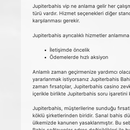
Jupiterbahis vip ne anlama gelir her çalış
türü vardır. Hizmet seçenekleri diğer standa
karşılanması gerekir.
Jupiterbahis ayrıcalıklı hizmetler anlamına
İletişimde öncelik
Ödemelerde hızlı aksiyon
Anlamlı zaman geçirmenize yardımcı olacak
yararlanmak istiyorsanız Jupiterbahis Bahis
zaman fırsatçılar, Jupiterbahis casino ze
içerikle birlikte Jupiterbahis soru işaretini 
Jupiterbahis, müşterilerine sunduğu fırsa
köklü şirketlerinden biridir. Sanal bahis d
ülkemizde kanunen yasaklanmıştır. Bu seb