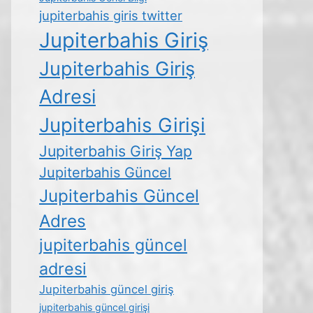
jupiterbahis giris twitter
Jupiterbahis Giriş
Jupiterbahis Giriş
Adresi
Jupiterbahis Girişi
Jupiterbahis Giriş Yap
Jupiterbahis Güncel
Jupiterbahis Güncel
Adres
jupiterbahis güncel
adresi
Jupiterbahis güncel giriş
jupiterbahis güncel girişi