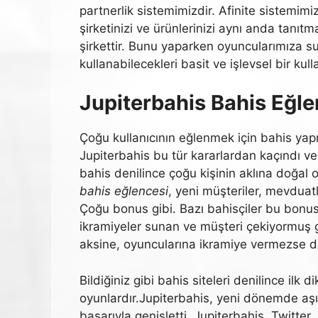
partnerlik sistemimizdir. Afinite sistemimi
şirketinizi ve ürünlerinizi aynı anda tanı
şirkettir. Bunu yaparken oyuncularımıza 
kullanabilecekleri basit ve işlevsel bir kul
Jupiterbahis Bahis Eğle
Çoğu kullanıcının eğlenmek için bahis yap
Jupiterbahis bu tür kararlardan kaçındı ve 
bahis denilince çoğu kişinin aklına doğal 
bahis eğlencesi
, yeni müşteriler, mevduat
Çoğu bonus gibi. Bazı bahisçiler bu bonusla
ikramiyeler sunan ve müşteri çekiyormuş gi
aksine, oyuncularına ikramiye vermezse d
Bildiğiniz gibi bahis siteleri denilince ilk
oyunlardır.Jupiterbahis, yeni dönemde aşırı
başarıyla genişletti. Jupiterbahis, Twitte