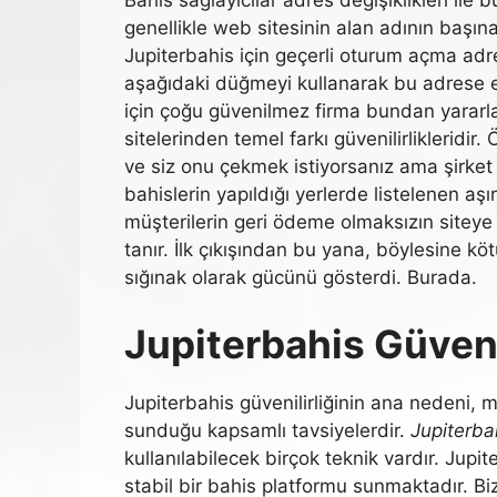
Bahis sağlayıcılar adres değişiklikleri ile b
genellikle web sitesinin alan adının başına
Jupiterbahis için geçerli oturum açma adr
aşağıdaki düğmeyi kullanarak bu adrese e
için çoğu güvenilmez firma bundan yararlan
sitelerinden temel farkı güvenilirlikleridir.
ve siz onu çekmek istiyorsanız ama şirket
bahislerin yapıldığı yerlerde listelenen aşı
müşterilerin geri ödeme olmaksızın sitey
tanır. İlk çıkışından bu yana, böylesine kö
sığınak olarak gücünü gösterdi. Burada.
Jupiterbahis Güveni
Jupiterbahis güvenilirliğinin ana nedeni,
sunduğu kapsamlı tavsiyelerdir.
Jupiterbah
kullanılabilecek birçok teknik vardır. Ju
stabil bir bahis platformu sunmaktadır. Biz