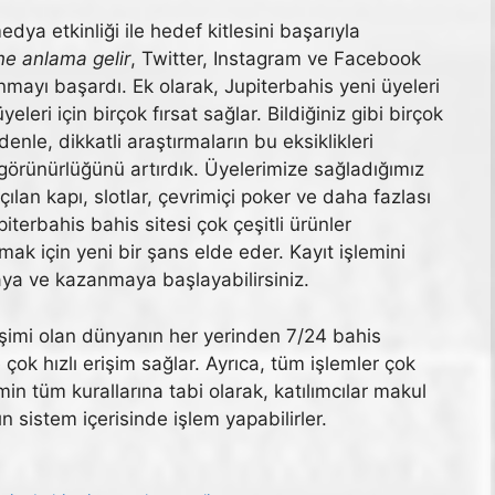
ya etkinliği ile hedef kitlesini başarıyla
ne anlama gelir
, Twitter, Instagram ve Facebook
mayı başardı. Ek olarak, Jupiterbahis yeni üyeleri
eri için birçok fırsat sağlar. Bildiğiniz gibi birçok
nle, dikkatli araştırmaların bu eksiklikleri
görünürlüğünü artırdık. Üyelerimize sağladığımız
çılan kapı, slotlar, çevrimiçi poker ve daha fazlası
iterbahis bahis sitesi çok çeşitli ürünler
ak için yeni bir şans elde eder. Kayıt işlemini
a ve kazanmaya başlayabilirsiniz.
şimi olan dünyanın her yerinden 7/24 bahis
çok hızlı erişim sağlar. Ayrıca, tüm işlemler çok
temin tüm kurallarına tabi olarak, katılımcılar makul
ın sistem içerisinde işlem yapabilirler.