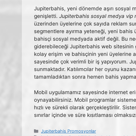
Jupiterbahis, yeni dönemde aşırı sosyal med
genişletti.
Jupiterbahis sosyal medya vip 
üzerinden üyelerine çok sayıda reklam sun
segmentlere ayırma yeteneği, yeni bahis üyel
bahisçi sosyal medyada aktif değil. Bu nede
giderebileceği Jupiterbahis web sitesinin 
kolay erişim ve bahisçinin yeni üyelerine a
sayesinde çok verimli bir iş yapıyorum. Jup
sunmaktadır. Katılımcılar her oyunu kazanm
tamamladıktan sonra hemen bahis yapmay
Mobil uygulamamız sayesinde internet eri
oynayabilirsiniz. Mobil programlar sisteme 
hızlı ve sürekli olarak gerçekleştirilir. Sis
sınırlar içinde ve süre kısıtlaması olmaksız
Kategoriler
Jupiterbahis Promosyonlar