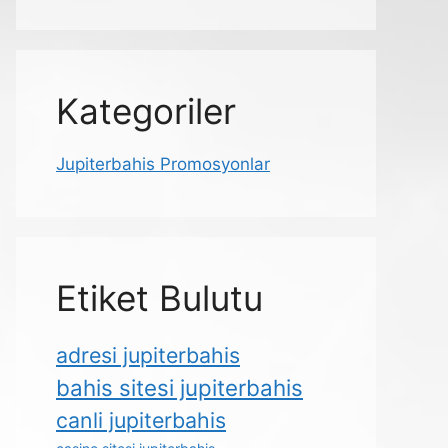
Kategoriler
Jupiterbahis Promosyonlar
Etiket Bulutu
adresi jupiterbahis
bahis sitesi jupiterbahis
canli jupiterbahis