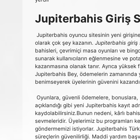
Jupiterbahis Giriş 
Jupiterbahis oyuncu sitesinin yeni girişine 
olarak çok şey kazanın.
Jupiterbahis giriş
bahisleri, çevrimiçi masa oyunları ve bing
sunarak kullanıcıların eğlenmesine ve pot
kazanmasına olanak tanır. Ayrıca yüksek f
Jupiterbahis Bey, ödemelerin zamanında y
benimseyerek üyelerinin güvenini kazandı
Oyunlara, güvenli ödemelere, bonuslara, ö
açıklandığı gibi yeni Jupiterbahis kayıt a
kaydolabilirsiniz.Bunun nedeni, kârlı bahis
sevmeleridir. Üyelerimiz bu programları 
göndermemizi istiyorlar. Jupiterbahis Türk
süreçlerin güvenilirliği. Maddi yardım baş