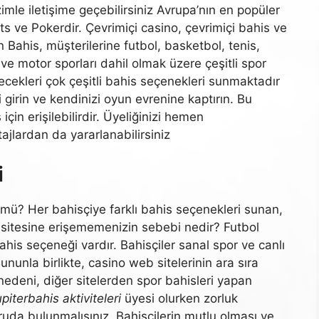
zimle iletişime geçebilirsiniz Avrupa’nın en popüler
s ve Pokerdir. Çevrimiçi casino, çevrimiçi bahis ve
ahis, müşterilerine futbol, ​​basketbol, ​​tenis,
ve motor sporları dahil olmak üzere çeşitli spor
ecekleri çok çeşitli bahis seçenekleri sunmaktadır
 girin ve kendinizi oyun evrenine kaptırın. Bu
in erişilebilirdir. Üyeliğinizi hemen
ntajlardan da yararlanabilirsiniz
i
? Her bahisçiye farklı bahis seçenekleri sunan,
s sitesine erişememenizin sebebi nedir? Futbol
ahis seçeneği vardır. Bahisçiler sanal spor ve canlı
ununla birlikte, casino web sitelerinin ara sıra
 nedeni, diğer sitelerden spor bahisleri yapan
piterbahis aktiviteleri
üyesi olurken zorluk
uda bulunmalısınız. Bahisçilerin mutlu olması ve