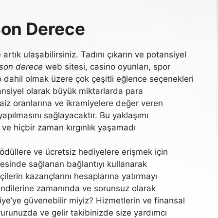
Son Derece
artık ulaşabilirsiniz. Tadını çıkarın ve potansiyel
 son derece
web sitesi, casino oyunları, spor
o dahil olmak üzere çok çeşitli eğlence seçenekleri
ansiyel olarak büyük miktarlarda para
aiz oranlarına ve ikramiyelere değer veren
apılmasını sağlayacaktır. Bu yaklaşımı
 ve hiçbir zaman kırgınlık yaşamadı
düllere ve ücretsiz hediyelere erişmek için
dresinde sağlanan bağlantıyı kullanarak
çilerin kazançlarını hesaplarına yatırmayı
kendilerine zamanında ve sorunsuz olarak
iye’ye güvenebilir miyiz? Hizmetlerin ve finansal
vurunuzda ve gelir takibinizde size yardımcı