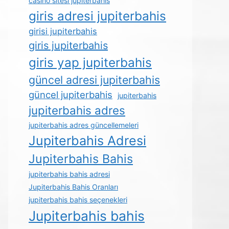
casino sitesi jupiterbahis
giris adresi jupiterbahis
girisi jupiterbahis
giris jupiterbahis
giris yap jupiterbahis
güncel adresi jupiterbahis
güncel jupiterbahis
jupiterbahis
jupiterbahis adres
jupiterbahis adres güncellemeleri
Jupiterbahis Adresi
Jupiterbahis Bahis
jupiterbahis bahis adresi
Jupiterbahis Bahis Oranları
jupiterbahis bahis seçenekleri
Jupiterbahis bahis