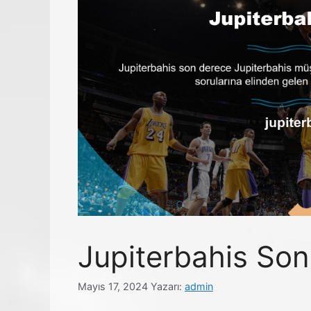
Jupiterbahis So
Mayıs 17, 2024
Yazarı:
admin