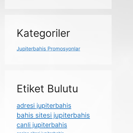
Kategoriler
Jupiterbahis Promosyonlar
Etiket Bulutu
adresi jupiterbahis
bahis sitesi jupiterbahis
canli jupiterbahis