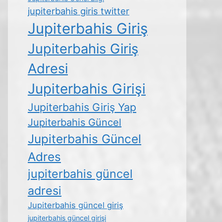
jupiterbahis giris twitter
Jupiterbahis Giriş
Jupiterbahis Giriş
Adresi
Jupiterbahis Girişi
Jupiterbahis Giriş Yap
Jupiterbahis Güncel
Jupiterbahis Güncel
Adres
jupiterbahis güncel
adresi
Jupiterbahis güncel giriş
jupiterbahis güncel girişi