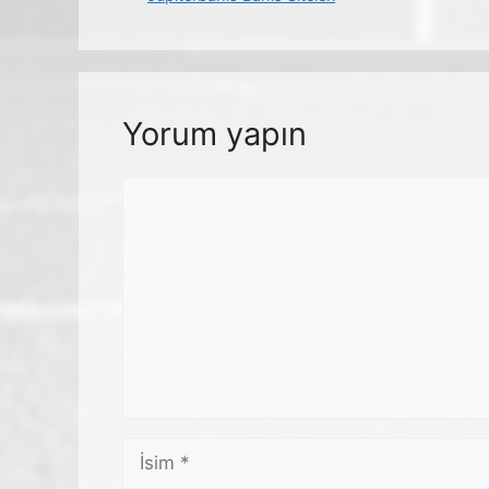
Yorum yapın
Yorum
İsim