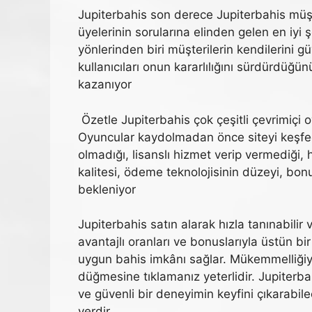
Jupiterbahis son derece Jupiterbahis mü
üyelerinin sorularına elinden gelen en iyi 
yönlerinden biri müşterilerin kendilerini 
kullanıcıları onun kararlılığını sürdürdüğü
kazanıyor
Özetle Jupiterbahis çok çeşitli çevrimiçi o
Oyuncular kaydolmadan önce siteyi keşfed
olmadığı, lisanslı hizmet verip vermediği, ha
kalitesi, ödeme teknolojisinin düzeyi, bonus
bekleniyor
Jupiterbahis satın alarak hızla tanınabilir v
avantajlı oranları ve bonuslarıyla üstün bir
uygun bahis imkânı sağlar. Mükemmelliğiyle
düğmesine tıklamanız yeterlidir. Jupiterbah
ve güvenli bir deneyimin keyfini çıkarabile
yerdir