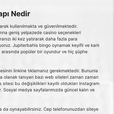
apı Nedir
larak kullanılmakta ve güvenilmektedir.
arına geniş yelpazede casino seçenekleri
anızı iki kez yatırarak daha fazla para
oruz. Jupiterbahis bingo oynamak keyifli ve karlı
mız arasında popüler bir oyundur ve hiç şüphe
esinin linkine tıklamanız gerekmektedir. Bununla
sına olanak tanıyan bazı web siteleri zaman zaman
sitesi bu değişiklikleri kayıtlı oldukları Instagram
r. Sosyal medya sayfalarımızda güncel kalın ve
 da oynayabilirsiniz. Cep telefonunuzdan siteye