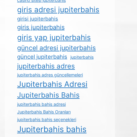
casino sitesi jupiterbahis
giris adresi jupiterbahis
girisi jupiterbahis
giris jupiterbahis
giris yap jupiterbahis
güncel adresi jupiterbahis
güncel jupiterbahis
jupiterbahis
jupiterbahis adres
jupiterbahis adres güncellemeleri
Jupiterbahis Adresi
Jupiterbahis Bahis
jupiterbahis bahis adresi
Jupiterbahis Bahis Oranları
jupiterbahis bahis seçenekleri
Jupiterbahis bahis