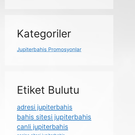
Kategoriler
Jupiterbahis Promosyonlar
Etiket Bulutu
adresi jupiterbahis
bahis sitesi jupiterbahis
canli jupiterbahis