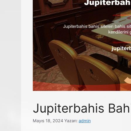
Jupiterbahis Bahi
Mayıs 18, 2024
Yazarı:
admin