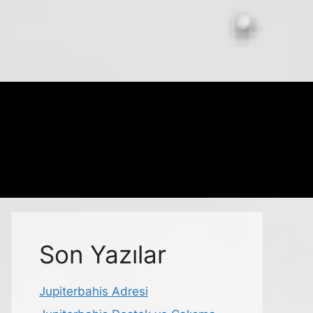
Son Yazılar
Jupiterbahis Adresi