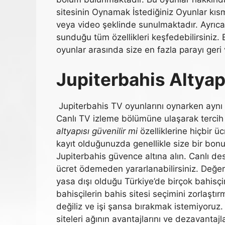
sitesinin Oynamak İstediğiniz Oyunlar kısmı
veya video şeklinde sunulmaktadır. Ayrıca 
sunduğu tüm özellikleri keşfedebilirsiniz.
oyunlar arasında size en fazla parayı geri
Jupiterbahis Altyap
Jupiterbahis TV oyunlarını oynarken ayn
Canlı TV izleme bölümüne ulaşarak tercih e
altyapısı güvenilir mi
özelliklerine hiçbir üc
kayıt olduğunuzda genellikle size bir bon
Jupiterbahis güvence altına alın. Canlı de
ücret ödemeden yararlanabilirsiniz. Değerli
yasa dışı olduğu Türkiye’de birçok bahis
bahisçilerin bahis sitesi seçimini zorlaştır
değiliz ve işi şansa bırakmak istemiyoruz.
siteleri ağının avantajlarını ve dezavantaj