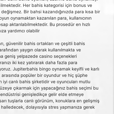
ilmektedir. Her bahis kategorisi için bonus ve
e değişmez. Bir bahsi kazandığınızda para kısa bir
 oyun oynamaktan kazanılan para, kullanıcının
esap aktarılabilmektedir. Bu prosedür en hızlı
za yardımcı olabilir
, güvenilir bahis ortakları ve çeşitli bahis
 tarafından yaygın olarak kullanılmakta ve
ına geniş yelpazede casino seçenekleri
anızı iki kez yatırarak daha fazla para
oruz. Jupiterbahis bingo oynamak keyifli ve karlı
mız arasında popüler bir oyundur ve hiç şüphe
iyi canlı bahis şirketidir ve oyuncuları mutlu
 düzeye çıkarmak için yapacağınız bahis seçimi bu
 endüstrisi genişledikçe gelir elde etmeye
 sarı tuşlarla canlı görünüm, konuklara en gelişmiş
i halledecek, dolayısıyla stres yapmanıza gerek