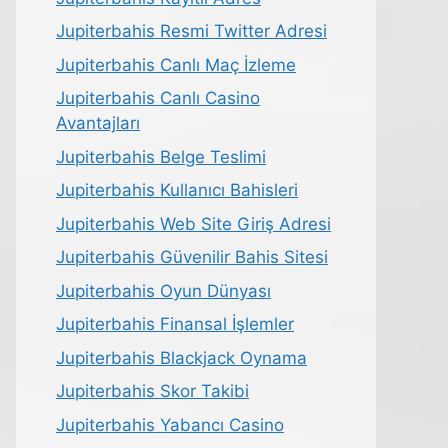
Jupiterbahis Resmi Twitter Adresi
Jupiterbahis Canlı Maç İzleme
Jupiterbahis Canlı Casino
Avantajları
Jupiterbahis Belge Teslimi
Jupiterbahis Kullanıcı Bahisleri
Jupiterbahis Web Site Giriş Adresi
Jupiterbahis Güvenilir Bahis Sitesi
Jupiterbahis Oyun Dünyası
Jupiterbahis Finansal İşlemler
Jupiterbahis Blackjack Oynama
Jupiterbahis Skor Takibi
Jupiterbahis Yabancı Casino