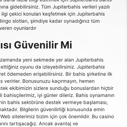
na gidebilirsiniz. Tüm Jupiterbahis verileri yazılı
ilgi çekici konuları keşfetmek için Jupiterbahis
 Bingo slotları, şimdiye kadar oynadığınız tüm
 veren oyunlardır
ısı Güvenilir Mi
ı zamanda yeni sekmede yer alan Jupiterbahis
ttiğiniz oyunu da izleyebilirsiniz.
Jupiterbahis
ret ödemeden erişebilirsiniz. Bir bahis şirketine ilk
us verirler. Bonusunuzu kaçırmayın, hemen
stek ekibimizin sizlere sunduğu bonuslardan hiçbir
 bahisçilerimiz, iyi günler dileriz. Bahis oynamanın
çinin bahis sektörüne destek vermeye başlaması,
maktadır. Bilgilerin güvenilirliği konusunda emin
 Web sitelerimiz bizim için çok önemlidir. Bu casino
larını tartışacağız. Ancak avantaj ve