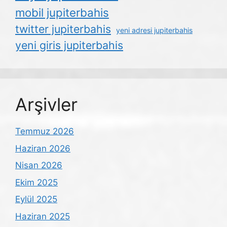
mobil jupiterbahis
twitter jupiterbahis
yeni adresi jupiterbahis
yeni giris jupiterbahis
Arşivler
Temmuz 2026
Haziran 2026
Nisan 2026
Ekim 2025
Eylül 2025
Haziran 2025