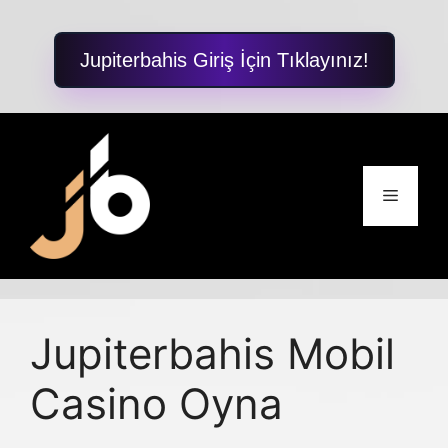
Jupiterbahis Giriş İçin Tıklayınız!
İçeriğe
atla
Menü
Jupiterbahis Mobil
Casino Oyna