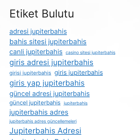
Etiket Bulutu
adresi jupiterbahis
bahis sitesi jupiterbahis
canli jupiterbahis
casino sitesi jupiterbahis
giris adresi jupiterbahis
giris jupiterbahis
girisi jupiterbahis
giris yap jupiterbahis
güncel adresi jupiterbahis
güncel jupiterbahis
jupiterbahis
jupiterbahis adres
jupiterbahis adres güncellemeleri
Jupiterbahis Adresi