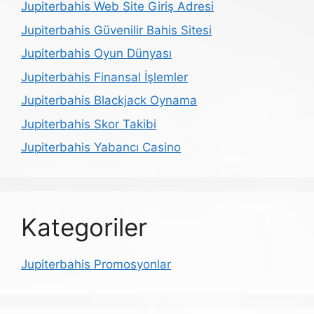
Jupiterbahis Web Site Giriş Adresi
Jupiterbahis Güvenilir Bahis Sitesi
Jupiterbahis Oyun Dünyası
Jupiterbahis Finansal İşlemler
Jupiterbahis Blackjack Oynama
Jupiterbahis Skor Takibi
Jupiterbahis Yabancı Casino
Kategoriler
Jupiterbahis Promosyonlar