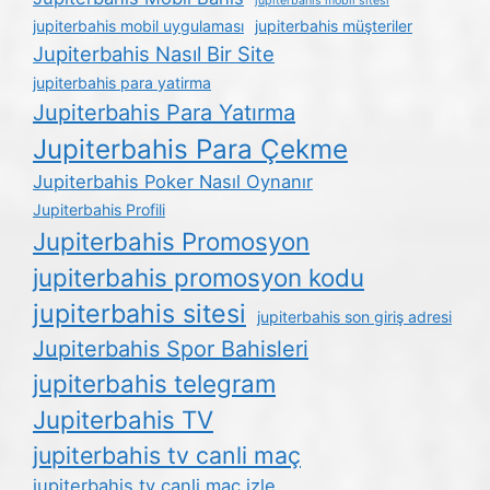
jupiterbahis mobil sitesi
jupiterbahis mobil uygulaması
jupiterbahis müşteriler
Jupiterbahis Nasıl Bir Site
jupiterbahis para yatirma
Jupiterbahis Para Yatırma
Jupiterbahis Para Çekme
Jupiterbahis Poker Nasıl Oynanır
Jupiterbahis Profili
Jupiterbahis Promosyon
jupiterbahis promosyon kodu
jupiterbahis sitesi
jupiterbahis son giriş adresi
Jupiterbahis Spor Bahisleri
jupiterbahis telegram
Jupiterbahis TV
jupiterbahis tv canli maç
jupiterbahis tv canli maç izle