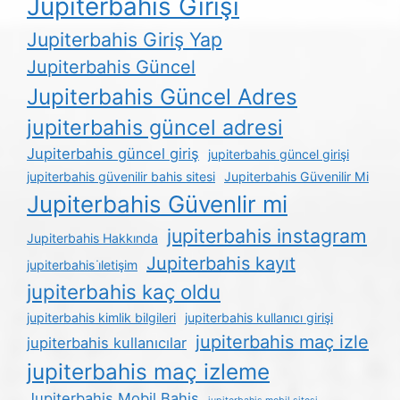
Jupiterbahis Girişi
Jupiterbahis Giriş Yap
Jupiterbahis Güncel
Jupiterbahis Güncel Adres
jupiterbahis güncel adresi
Jupiterbahis güncel giriş
jupiterbahis güncel girişi
jupiterbahis güvenilir bahis sitesi
Jupiterbahis Güvenilir Mi
Jupiterbahis Güvenlir mi
jupiterbahis instagram
Jupiterbahis Hakkında
Jupiterbahis kayıt
jupiterbahis i̇letişim
jupiterbahis kaç oldu
jupiterbahis kimlik bilgileri
jupiterbahis kullanıcı girişi
jupiterbahis maç izle
jupiterbahis kullanıcılar
jupiterbahis maç izleme
Jupiterbahis Mobil Bahis