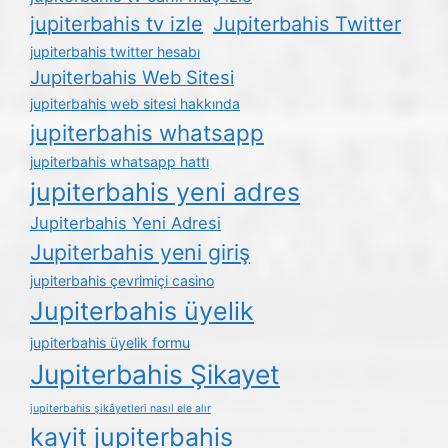
jupiterbahis tv izle
Jupiterbahis Twitter
jupiterbahis twitter hesabı
Jupiterbahis Web Sitesi
jupiterbahis web sitesi hakkında
jupiterbahis whatsapp
jupiterbahis whatsapp hattı
jupiterbahis yeni adres
Jupiterbahis Yeni Adresi
Jupiterbahis yeni giriş
jupiterbahis çevrimiçi casino
Jupiterbahis üyelik
jupiterbahis üyelik formu
Jupiterbahis Şikayet
jupiterbahis şikâyetleri nasıl ele alır
kayit jupiterbahis