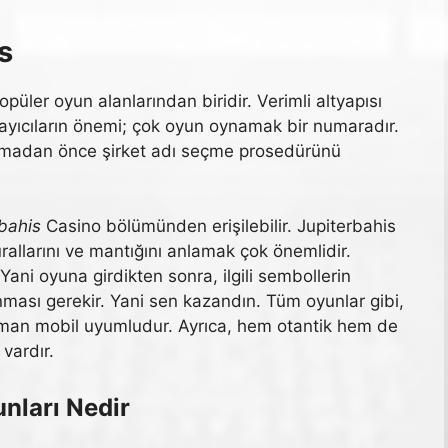
s
opüler oyun alanlarından biridir. Verimli altyapısı
ayıcıların önemi; çok oyun oynamak bir numaradır.
ılmadan önce şirket adı seçme prosedürünü
bahis
Casino bölümünden erişilebilir. Jupiterbahis
rallarını ve mantığını anlamak çok önemlidir.
ani oyuna girdikten sonra, ilgili sembollerin
anması gerekir. Yani sen kazandın. Tüm oyunlar gibi,
aman mobil uyumludur. Ayrıca, hem otantik hem de
 vardır.
nları Nedir