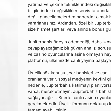
yatırma ve çekme tekniklerindeki değişiklik
bilgilerindeki değişiklikler servis tarafında
değil, güncellemelerden haberdar olmak i
yararlanırsınız. Ardından, özel bir Jupit
size hizmet şartları veya anında bonus gün
Jupiterbahis ödeyip ödemediği, daha
Jup
cevaplayacağımız bir güven analizi sorusud
ve casino oyuncularına aşina olmayan hayra
platformu, ülkemizde canlı yayına başlayan 
Üstelik söz konusu spor bahisleri ve canl
oranlarını verir, sosyal medyanın keyfini çık
nedenle, Jupiterbahis katılmayı planlıyor
varsa, merak etmeyin, Jupiterbahis bahisle
sağlayacağız. . Sitede canlı casino oyunla
gerekmektedir. Üyelik formunu doldurup ka
tamamlayabilirsiniz.