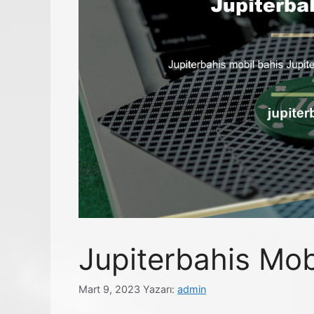
Jupiterbahis Mob
Mart 9, 2023
Yazarı:
admin