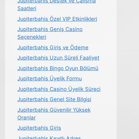
Jupiterbahis Destek ve Çalışma
Saatleri
Jupiterbahis Özel VIP Etkinlikleri
Jupiterbahis Geniş Casino
Seçenekleri
Jupiterbahis Giriş ve Ödeme
Jupiterbahis Uzun Süreli Faaliyet
Jupiterbahis Bingo Oyun Bölümü
Jupiterbahis Üyelik Formu
Jupiterbahis Casino Üyelik Süreci
Jupiterbahis Genel Site Bilgisi
Jupiterbahis Güvenilir Yüksek
Oranlar
Jupiterbahis Giriş
Jupiterbahis Kayıtlı Adres