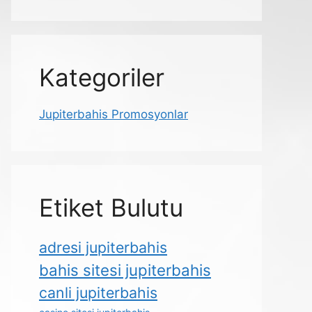
Kategoriler
Jupiterbahis Promosyonlar
Etiket Bulutu
adresi jupiterbahis
bahis sitesi jupiterbahis
canli jupiterbahis