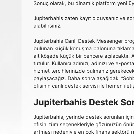
Sonuç olarak, bu dinamik platform yeni üy
Jupiterbahis zaten kayıt olduysanız ve s
alabilirsiniz.
Jupiterbahis Canlı Destek Messenger progr
bulunan küçük konuşma balonuna tıklaman
alt köşede küçük bir pencere açılacaktır.
tutulur. Kullanıcı adınızı, adınızı ve e-posta
hizmet tercihlerinizde bulmanız gerekecekt
paylaşacağız. Daha sonra aşağıdaki “Sohb
ofisinin canlı destek servisi ile hemen ileti
Jupiterbahis Destek Sor
Jupiterbahis, yerinde destek sorunları için
ofisini tüm seçenekleriyle gözünüzün önün
artması nedeniyle en çok finans sektörü r