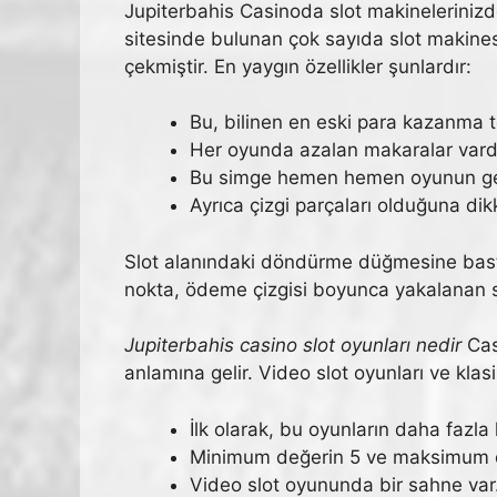
Jupiterbahis Casinoda slot makinelerinizden
sitesinde bulunan çok sayıda slot makinesi
çekmiştir. En yaygın özellikler şunlardır:
Bu, bilinen en eski para kazanma te
Her oyunda azalan makaralar vardı
Bu simge hemen hemen oyunun gen
Ayrıca çizgi parçaları olduğuna dik
Slot alanındaki döndürme düğmesine bastı
nokta, ödeme çizgisi boyunca yakalanan se
Jupiterbahis casino slot oyunları nedir
Cas
anlamına gelir. Video slot oyunları ve klasi
İlk olarak, bu oyunların daha fazla 
Minimum değerin 5 ve maksimum d
Video slot oyununda bir sahne var