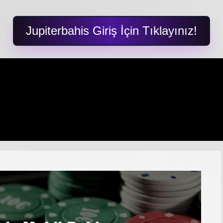
Jupiterbahis Giriş İçin Tıklayınız!