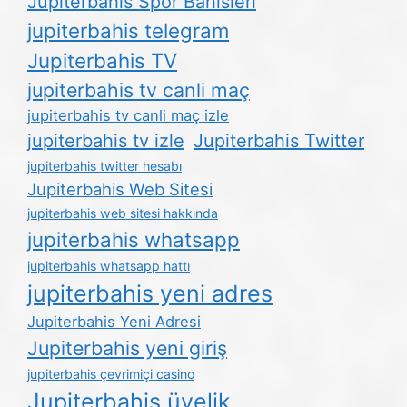
Jupiterbahis Spor Bahisleri
jupiterbahis telegram
Jupiterbahis TV
jupiterbahis tv canli maç
jupiterbahis tv canli maç izle
jupiterbahis tv izle
Jupiterbahis Twitter
jupiterbahis twitter hesabı
Jupiterbahis Web Sitesi
jupiterbahis web sitesi hakkında
jupiterbahis whatsapp
jupiterbahis whatsapp hattı
jupiterbahis yeni adres
Jupiterbahis Yeni Adresi
Jupiterbahis yeni giriş
jupiterbahis çevrimiçi casino
Jupiterbahis üyelik