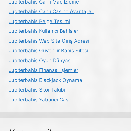
Jupiterbahis Canlı Maç İzleme
Jupiterbahis Canlı Casino Avantajları
Jupiterbahis Belge Teslimi
Jupiterbahis Kullanıcı Bahisleri
Jupiterbahis Web Site Giriş Adresi
Jupiterbahis Güvenilir Bahis Sitesi
Jupiterbahis Oyun Dünyası
Jupiterbahis Finansal İşlemler
Jupiterbahis Blackjack Oynama
Jupiterbahis Skor Takibi
Jupiterbahis Yabancı Casino