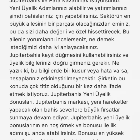
Jupiterbahis ile Para Kazanmak İstiyorsunuz
Yeni Üyelik Adımlarınızı alabilir ve yatırımlarınızı
şimdi bahisleriniz için yapabilirsiniz. Sektörün en
büyük ailesinin bir parçası olacağınızdan eminiz,
bu da sizi daha değerli ve özel hissettirecek. Bu
ailenin yorumlarını incelerseniz, ne demek
istediğimizi daha iyi anlayacaksınız.
Jupiterbahis kayıt düğmesini kullanabilirsiniz ve
üyelik bilgilerinizi doğru girmeniz gerekir. Ne
yazık ki, bu bilgilerde bir kusur veya hata varsa,
hesaplarınız etkinleştirilmeyecektir. Şirketin bu
konuda çok titiz olduğunu bir kez daha ifade
etmek istiyoruz. Jupiterbahis Yeni Üyelik
Bonusları. Jupiterbahis markası, yeni hareketler
yapacak olan bahis severlere büyük fırsatlar
sunmaya devam ediyor. Jupiterbahis yeni üyelik
bonuslarının en hoş örnek ve bonusu ile ilk
adımı şu anda atabilirsiniz. Bonusu en yüksek