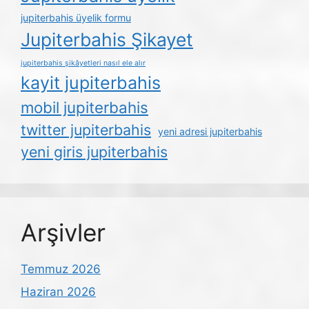
jupiterbahis üyelik formu
Jupiterbahis Şikayet
jupiterbahis şikâyetleri nasıl ele alır
kayit jupiterbahis
mobil jupiterbahis
twitter jupiterbahis
yeni adresi jupiterbahis
yeni giris jupiterbahis
Arşivler
Temmuz 2026
Haziran 2026