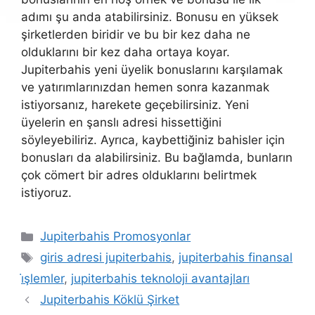
adımı şu anda atabilirsiniz. Bonusu en yüksek
şirketlerden biridir ve bu bir kez daha ne
olduklarını bir kez daha ortaya koyar.
Jupiterbahis yeni üyelik bonuslarını karşılamak
ve yatırımlarınızdan hemen sonra kazanmak
istiyorsanız, harekete geçebilirsiniz. Yeni
üyelerin en şanslı adresi hissettiğini
söyleyebiliriz. Ayrıca, kaybettiğiniz bahisler için
bonusları da alabilirsiniz. Bu bağlamda, bunların
çok cömert bir adres olduklarını belirtmek
istiyoruz.
Kategoriler
Jupiterbahis Promosyonlar
Etiketler
giris adresi jupiterbahis
,
jupiterbahis finansal
i̇şlemler
,
jupiterbahis teknoloji avantajları
Jupiterbahis Köklü Şirket