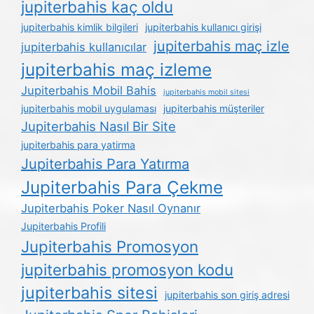
jupiterbahis kaç oldu
jupiterbahis kimlik bilgileri
jupiterbahis kullanıcı girişi
jupiterbahis maç izle
jupiterbahis kullanıcılar
jupiterbahis maç izleme
Jupiterbahis Mobil Bahis
jupiterbahis mobil sitesi
jupiterbahis mobil uygulaması
jupiterbahis müşteriler
Jupiterbahis Nasıl Bir Site
jupiterbahis para yatirma
Jupiterbahis Para Yatırma
Jupiterbahis Para Çekme
Jupiterbahis Poker Nasıl Oynanır
Jupiterbahis Profili
Jupiterbahis Promosyon
jupiterbahis promosyon kodu
jupiterbahis sitesi
jupiterbahis son giriş adresi