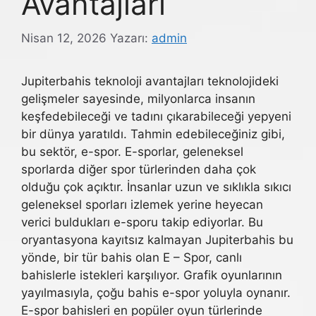
Avantajları
Nisan 12, 2026
Yazarı:
admin
Jupiterbahis teknoloji avantajları teknolojideki
gelişmeler sayesinde, milyonlarca insanın
keşfedebileceği ve tadını çıkarabileceği yepyeni
bir dünya yaratıldı. Tahmin edebileceğiniz gibi,
bu sektör, e-spor. E-sporlar, geleneksel
sporlarda diğer spor türlerinden daha çok
olduğu çok açıktır. İnsanlar uzun ve sıklıkla sıkıcı
geleneksel sporları izlemek yerine heyecan
verici buldukları e-sporu takip ediyorlar. Bu
oryantasyona kayıtsız kalmayan Jupiterbahis bu
yönde, bir tür bahis olan E – Spor, canlı
bahislerle istekleri karşılıyor. Grafik oyunlarının
yayılmasıyla, çoğu bahis e-spor yoluyla oynanır.
E-spor bahisleri en popüler oyun türlerinde