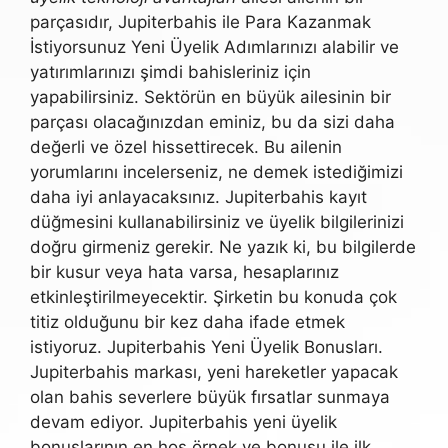
parçasıdır, Jupiterbahis ile Para Kazanmak
İstiyorsunuz Yeni Üyelik Adımlarınızı alabilir ve
yatırımlarınızı şimdi bahisleriniz için
yapabilirsiniz. Sektörün en büyük ailesinin bir
parçası olacağınızdan eminiz, bu da sizi daha
değerli ve özel hissettirecek. Bu ailenin
yorumlarını incelerseniz, ne demek istediğimizi
daha iyi anlayacaksınız. Jupiterbahis kayıt
düğmesini kullanabilirsiniz ve üyelik bilgilerinizi
doğru girmeniz gerekir. Ne yazık ki, bu bilgilerde
bir kusur veya hata varsa, hesaplarınız
etkinleştirilmeyecektir. Şirketin bu konuda çok
titiz olduğunu bir kez daha ifade etmek
istiyoruz. Jupiterbahis Yeni Üyelik Bonusları.
Jupiterbahis markası, yeni hareketler yapacak
olan bahis severlere büyük fırsatlar sunmaya
devam ediyor. Jupiterbahis yeni üyelik
bonuslarının en hoş örnek ve bonusu ile ilk